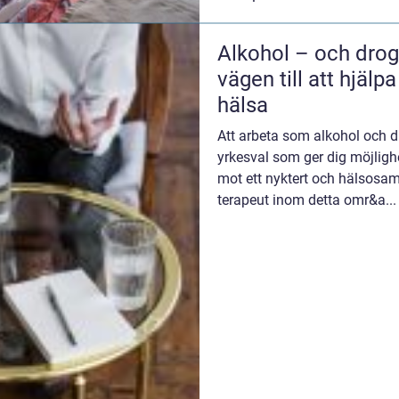
Alkohol – och drog
vägen till att hjäl
hälsa
Att arbeta som alkohol och d
yrkesval som ger dig möjligh
mot ett nyktert och hälsosamt 
terapeut inom detta omr&a...