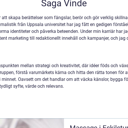
Saga Vinde
 att skapa berättelser som fängslar, berör och gör verklig skill
listik från Uppsala universitet har jag fått en gedigen förståe
 forma identiteter och påverka beteenden. Under min karriär har ja
marketing till redaktionellt innehåll och kampanjer, och jag dri
gspunkten mellan strategi och kreativitet, där idéer föds och vä
lgruppen, förstå varumärkets kärna och hitta den rätta tonen för
 minnet. Oavsett om det handlar om att väcka känslor, bygga fört
tydligt syfte, värde och relevans.