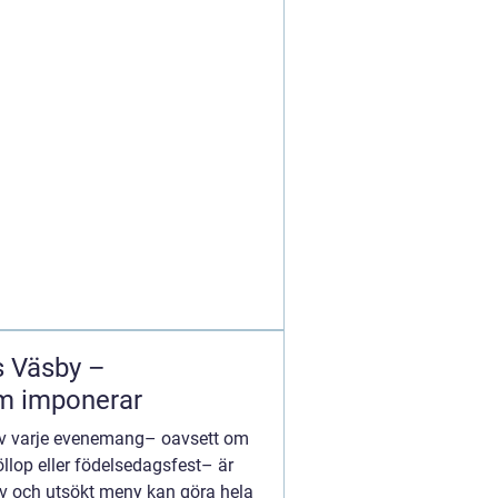
s Väsby –
m imponerar
 av varje evenemang– oavsett om
llop eller födelsedagsfest– är
iv och utsökt meny kan göra hela