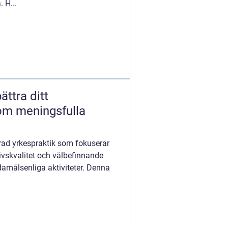
 H...
ättra ditt
om meningsfulla
rad yrkespraktik som fokuserar
ivskvalitet och välbefinnande
målsenliga aktiviteter. Denna