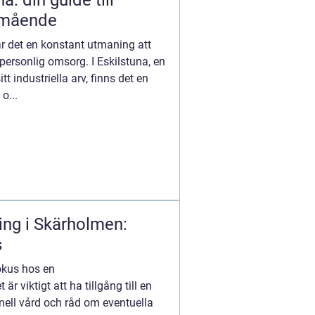
: din guide till
lmående
är det en konstant utmaning att
 personlig omsorg. I Eskilstuna, en
tt industriella arv, finns det en
o...
ng i Skärholmen:
s
fokus hos en
 viktigt att ha tillgång till en
nell vård och råd om eventuella