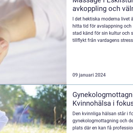
Massage i Eskilstuna
avkoppling och vä
I det hektiska moderna livet 
hitta tid för avslappning och
stad känd för sin kultur och si
tillflykt från vardagens stress 
09 januari 2024
Gynekologmottagni
Kvinnohälsa i foku
Den kvinnliga hälsan står i 
gynekologmottagning och det är
plats där en kan få professio