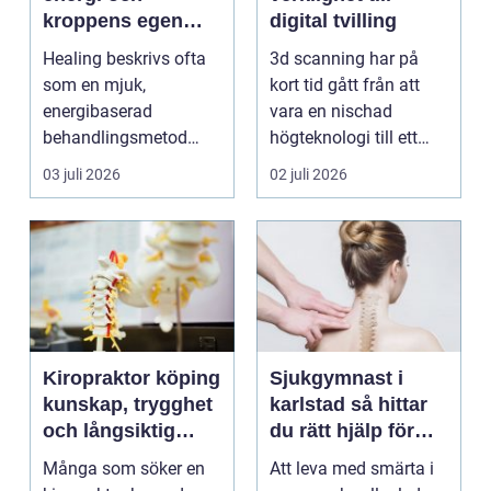
kroppens egen
digital tvilling
förmåga att läka
Healing beskrivs ofta
3d scanning har på
som en mjuk,
kort tid gått från att
energibaserad
vara en nischad
behandlingsmetod
högteknologi till ett
som stödjer kroppens
praktiskt verktyg fö...
03 juli 2026
02 juli 2026
egen läknings...
Kiropraktor köping
Sjukgymnast i
kunskap, trygghet
karlstad så hittar
och långsiktig
du rätt hjälp för
hjälp för ryggen
smärta och besvär
Många som söker en
Att leva med smärta i