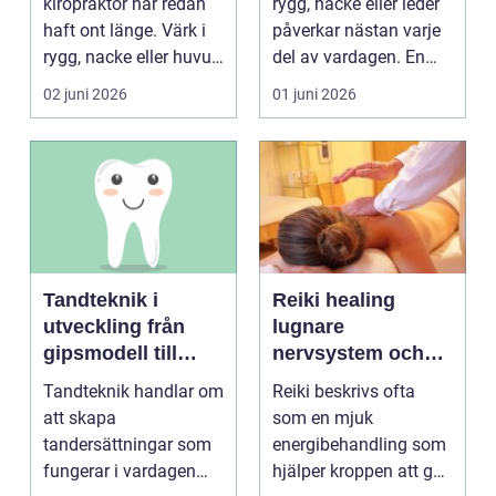
kiropraktor har redan
rygg, nacke eller leder
haft ont länge. Värk i
påverkar nästan varje
rygg, nacke eller huvud
del av vardagen. En
blir lätt en...
person som s...
02 juni 2026
01 juni 2026
Tandteknik i
Reiki healing
utveckling från
lugnare
gipsmodell till
nervsystem och
digitalt arbetsflöde
djupare
Tandteknik handlar om
Reiki beskrivs ofta
återhämtning
att skapa
som en mjuk
tandersättningar som
energibehandling som
fungerar i vardagen
hjälper kroppen att gå