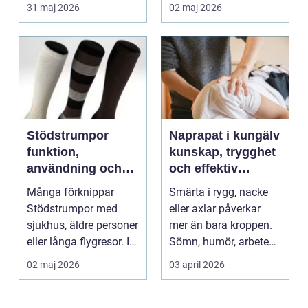
kronor, broar,
från stressläge till
31 maj 2026
02 maj 2026
implantat, ...
åte...
Stödstrumpor
Naprapat i kungälv
funktion,
kunskap, trygghet
användning och
och effektiv
hur du väljer rätt
smärtlindring
Många förknippar
Smärta i rygg, nacke
Stödstrumpor med
eller axlar påverkar
sjukhus, äldre personer
mer än bara kroppen.
eller långa flygresor. I
Sömn, humör, arbete
verkligheten är d...
och vardag blir l...
02 maj 2026
03 april 2026