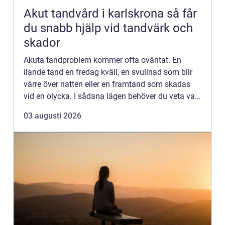
Akut tandvård i karlskrona så får
du snabb hjälp vid tandvärk och
skador
Akuta tandproblem kommer ofta oväntat. En
ilande tand en fredag kväll, en svullnad som blir
värre över natten eller en framtand som skadas
vid en olycka. I sådana lägen behöver du veta vart
du kan vända dig för snabb och trygg akut
03 augusti 2026
tandvård i Karlskr...