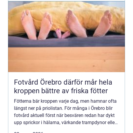
Fotvård Örebro därför mår hela
kroppen bättre av friska fötter
Fötterna bär kroppen varje dag, men hamnar ofta
längst ner på priolistan. För många i Örebro blir
fotvård aktuell först när besvären redan har dykt
upp sprickor i hälarna, värkande trampdynor eller
naglar som gör ont i skorna. Samtidigt kan