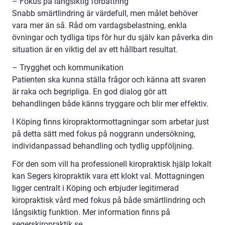
– Fokus på långsiktig förbättring
Snabb smärtlindring är värdefull, men målet behöver
vara mer än så. Råd om vardagsbelastning, enkla
övningar och tydliga tips för hur du själv kan påverka din
situation är en viktig del av ett hållbart resultat.
– Trygghet och kommunikation
Patienten ska kunna ställa frågor och känna att svaren
är raka och begripliga. En god dialog gör att
behandlingen både känns tryggare och blir mer effektiv.
I Köping finns kiropraktormottagningar som arbetar just
på detta sätt med fokus på noggrann undersökning,
individanpassad behandling och tydlig uppföljning.
För den som vill ha professionell kiropraktisk hjälp lokalt
kan Segers kiropraktik vara ett klokt val. Mottagningen
ligger centralt i Köping och erbjuder legitimerad
kiropraktisk vård med fokus på både smärtlindring och
långsiktig funktion. Mer information finns på
segerskiropraktik.se.