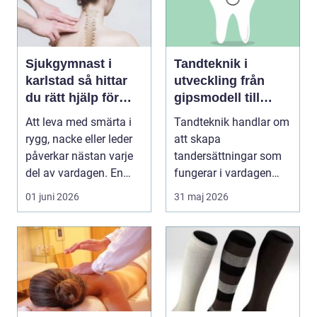
Sjukgymnast i
Tandteknik i
karlstad så hittar
utveckling från
du rätt hjälp för
gipsmodell till
smärta och besvär
digitalt arbetsflöde
Att leva med smärta i
Tandteknik handlar om
rygg, nacke eller leder
att skapa
påverkar nästan varje
tandersättningar som
del av vardagen. En
fungerar i vardagen
person som s...
kronor, broar, implantat,
01 juni 2026
31 maj 2026
...