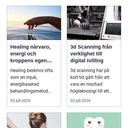
Healing närvaro,
3d Scanning från
energi och
verklighet till
kroppens egen
digital tvilling
förmåga att läka
Healing beskrivs ofta
3d scanning har på
som en mjuk,
kort tid gått från att
energibaserad
vara en nischad
behandlingsmetod
högteknologi till ett
som stödjer kroppens
praktiskt verktyg fö...
03 juli 2026
02 juli 2026
egen läknings...