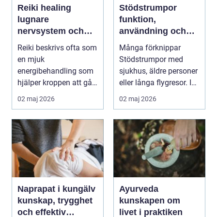
Reiki healing
Stödstrumpor
lugnare
funktion,
nervsystem och
användning och
djupare
hur du väljer rätt
Reiki beskrivs ofta som
Många förknippar
återhämtning
en mjuk
Stödstrumpor med
energibehandling som
sjukhus, äldre personer
hjälper kroppen att gå
eller långa flygresor. I
från stressläge till åte...
verkligheten är d...
02 maj 2026
02 maj 2026
Naprapat i kungälv
Ayurveda
kunskap, trygghet
kunskapen om
och effektiv
livet i praktiken