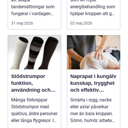
tandersättningar som
energibehandling som
fungerar i vardagen
hjälper kroppen att gå
kronor, broar,
från stressläge till
31 maj 2026
02 maj 2026
implantat, ...
åte...
Stödstrumpor
Naprapat i kungälv
funktion,
kunskap, trygghet
användning och
och effektiv
hur du väljer rätt
smärtlindring
Många förknippar
Smärta i rygg, nacke
Stödstrumpor med
eller axlar påverkar
sjukhus, äldre personer
mer än bara kroppen.
eller långa flygresor. I
Sömn, humör, arbete
verkligheten är d...
och vardag blir l...