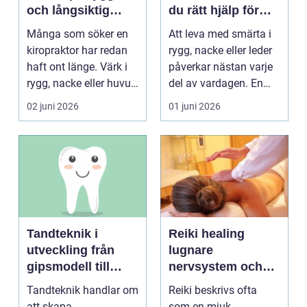
och långsiktig
du rätt hjälp för
hjälp för ryggen
smärta och besvär
Många som söker en
Att leva med smärta i
kiropraktor har redan
rygg, nacke eller leder
haft ont länge. Värk i
påverkar nästan varje
rygg, nacke eller huvud
del av vardagen. En
blir lätt en...
person som s...
02 juni 2026
01 juni 2026
Tandteknik i
Reiki healing
utveckling från
lugnare
gipsmodell till
nervsystem och
digitalt arbetsflöde
djupare
Tandteknik handlar om
Reiki beskrivs ofta
återhämtning
att skapa
som en mjuk