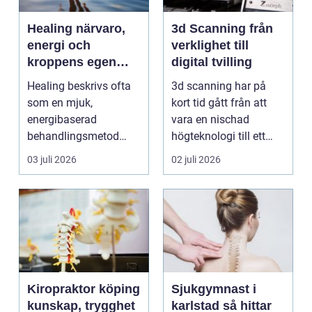
Healing närvaro,
3d Scanning från
energi och
verklighet till
kroppens egen
digital tvilling
förmåga att läka
Healing beskrivs ofta
3d scanning har på
som en mjuk,
kort tid gått från att
energibaserad
vara en nischad
behandlingsmetod
högteknologi till ett
som stödjer kroppens
praktiskt verktyg fö...
03 juli 2026
02 juli 2026
egen läknings...
Kiropraktor köping
Sjukgymnast i
kunskap, trygghet
karlstad så hittar