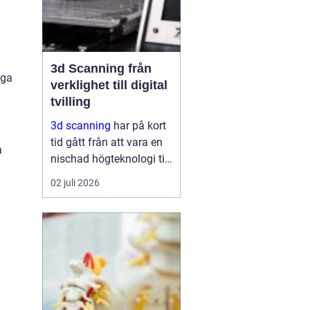
3d Scanning från
nga
verklighet till digital
tvilling
3d scanning
har på kort
tid gått från att vara en
a
nischad högteknologi till
ett praktiskt verktyg för
02 juli 2026
företag, fastighetsägare
och kulturarvsaktörer.
Genom att fånga
verkligheten med laser
och kamera skapas...