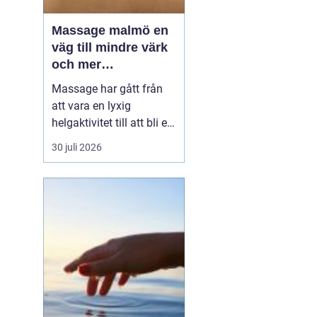
Massage malmö en
väg till mindre värk
och mer
vardagsenergi
Massage har gått från
att vara en lyxig
helgaktivitet till att bli en
naturlig del av många
30 juli 2026
människors vardag. Fler
söker hjälp för stel
nacke, onda axlar,
spända käkar och
sömnproblem. I en stad
som Malmö, där tempot
är högt och många
kombinerar sti...