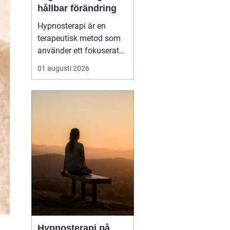
hållbar förändring
Hypnosterapi är en
terapeutisk metod som
använder ett fokuserat
och avslappnat
01 augusti 2026
sinnestillstånd för att
skapa förändring på
djupet. Genom att rikta
uppmärksamheten inåt
kan personen få tillgå...
Hypnosterapi på