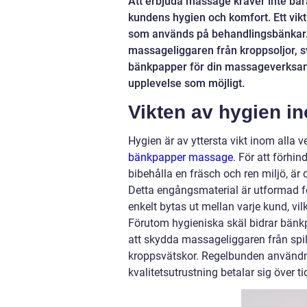
Att erbjuda massage kräver inte ba
kundens hygien och komfort. Ett vikt
som används på behandlingsbänkar. 
massageliggaren från kroppsoljor, sve
bänkpapper för din massageverksamh
upplevelse som möjligt.
Vikten av hygien 
Hygien är av yttersta vikt inom alla 
bänkpapper massage
. För att förhin
bibehålla en fräsch och ren miljö, 
Detta engångsmaterial är utformad f
enkelt bytas ut mellan varje kund, vi
Förutom hygieniska skäl bidrar bänkp
att skydda massageliggaren från spil
kroppsvätskor. Regelbunden användni
kvalitetsutrustning betalar sig över ti