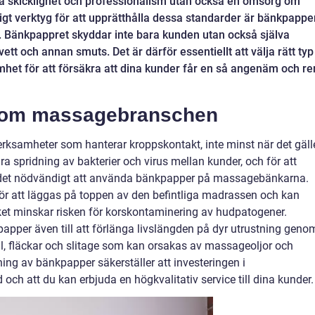
ra skicklighet och professionalism utan också en omsorg om
igt verktyg för att upprätthålla dessa standarder är bänkpappe
Bänkpappret skyddar inte bara kunden utan också själva
tt och annan smuts. Det är därför essentiellt att välja rätt typ
et för att försäkra att dina kunder får en så angenäm och re
inom massagebranschen
verksamheter som hanterar kroppskontakt, inte minst när det gäll
dra spridning av bakterier och virus mellan kunder, och för att
är det nödvändigt att använda bänkpapper på massagebänkarna.
ör att läggas på toppen av den befintliga madrassen och kan
lket minskar risken för korskontaminering av hudpatogener.
apper även till att förlänga livslängden på dyr utrustning geno
l, fläckar och slitage som kan orsakas av massageoljor och
ng av bänkpapper säkerställer att investeringen i
d och att du kan erbjuda en högkvalitativ service till dina kunder.