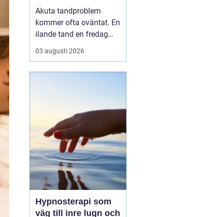
tandvärk och skador
Akuta tandproblem
kommer ofta oväntat. En
ilande tand en fredag
kväll, en svullnad som
03 augusti 2026
blir värre över natten
eller en framtand som
skadas vid en olycka. I
sådana lägen behöver
du veta vart du kan
vända dig för snabb och
trygg akut tandvård i
Karlskr...
Hypnosterapi som
väg till inre lugn och