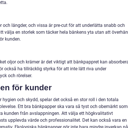
tta.
och längder, och vissa är pre-cut för att underlätta snabb och
att välja en storlek som täcker hela bänkens yta utan att överhä
för kunden.
t oljor och krämer är det viktigt att bänkpappret kan absorber
också ha tillräcklig styrka för att inte lätt riva under
ck och rörelser.
sen för kunder
ygien och skydd, spelar det också en stor roll i den totala
levelse. Ett bra bänkpapper ska vara så tyst och obemärkt som
era kunden från avslappningen. Att välja ett högkvalitativt
sts upplevda värde och professionalitet. Det kan också vara en
ternativ. Ekologiska bänkpapper gör inte bara mindre inverkan på