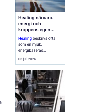
Healing närvaro,
energi och
kroppens egen
förmåga att läka
Healing
beskrivs ofta
som en mjuk,
energibaserad
behandlingsmetod som
03 juli 2026
stödjer kroppens egen
läkningsprocess. Fokus
ligger på balans, lugn
och ökad närvaro
snarare än snabba
mirakel. Många som
provar upplever ...
a