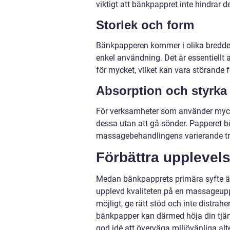
viktigt att bänkpappret inte hindrar de
Storlek och form
Bänkpapperen kommer i olika bredder 
enkel användning. Det är essentiellt 
för mycket, vilket kan vara störande 
Absorption och styrka
För verksamheter som använder mycke
dessa utan att gå sönder. Papperet bör 
massagebehandlingens varierande try
Förbättra upplevel
Medan bänkpapprets primära syfte är h
upplevd kvaliteten på en massageupp
möjligt, ge rätt stöd och inte distrah
bänkpapper kan därmed höja din tjän
god idé att överväga miljövänliga al