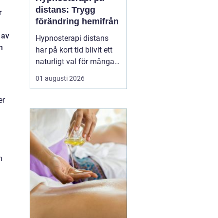
distans: Trygg
r
förändring hemifrån
 av
Hypnosterapi distans
n
har på kort tid blivit ett
naturligt val för många
som vill arbeta med
01 augusti 2026
personlig utveckling
utan att resa till en
er
fysisk mottagning.
Genom säkra
videosamtal kan klient
och terapeut mötas
oavsett var i l...
m