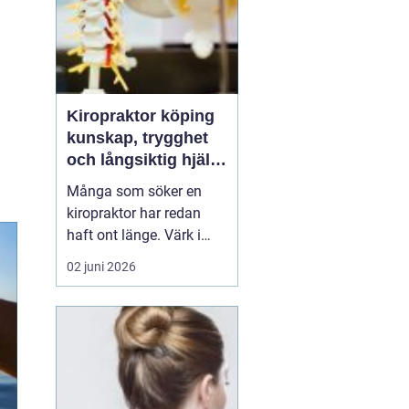
Kiropraktor köping
kunskap, trygghet
och långsiktig hjälp
för ryggen
Många som söker en
kiropraktor har redan
haft ont länge. Värk i
rygg, nacke eller huvud
02 juni 2026
blir lätt en del av
vardagen, tills något
låser sig helt eller
smärtan gör det svårt att
jobba, sova eller träna.
För den som letar efter