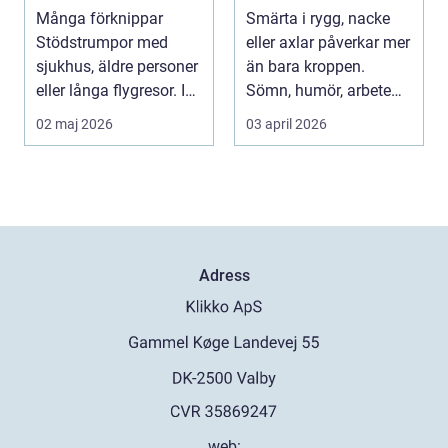
hur du väljer rätt
smärtlindring
Många förknippar
Smärta i rygg, nacke
Stödstrumpor med
eller axlar påverkar mer
sjukhus, äldre personer
än bara kroppen.
eller långa flygresor. I
Sömn, humör, arbete
verkligheten är d...
och vardag blir l...
02 maj 2026
03 april 2026
Adress
web: