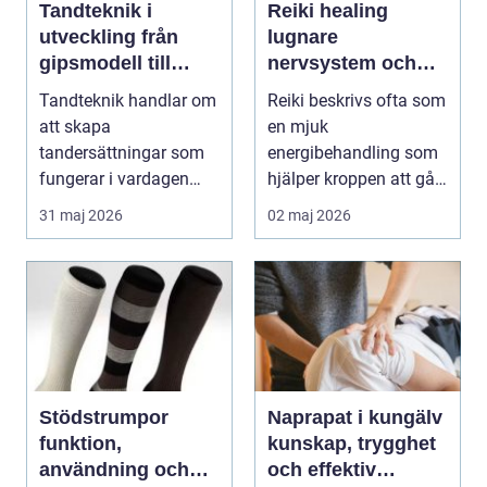
Tandteknik i
Reiki healing
utveckling från
lugnare
gipsmodell till
nervsystem och
digitalt arbetsflöde
djupare
Tandteknik handlar om
Reiki beskrivs ofta som
återhämtning
att skapa
en mjuk
tandersättningar som
energibehandling som
fungerar i vardagen
hjälper kroppen att gå
kronor, broar, implantat,
från stressläge till åte...
31 maj 2026
02 maj 2026
...
Stödstrumpor
Naprapat i kungälv
funktion,
kunskap, trygghet
användning och
och effektiv