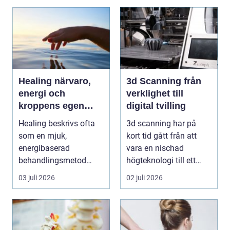
Healing närvaro,
3d Scanning från
energi och
verklighet till
kroppens egen
digital tvilling
förmåga att läka
Healing beskrivs ofta
3d scanning har på
som en mjuk,
kort tid gått från att
energibaserad
vara en nischad
behandlingsmetod
högteknologi till ett
som stödjer kroppens
praktiskt verktyg fö...
03 juli 2026
02 juli 2026
egen läknings...