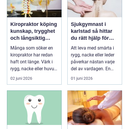
Kiropraktor köping
Sjukgymnast i
kunskap, trygghet
karlstad så hittar
och långsiktig
du rätt hjälp för
hjälp för ryggen
smärta och besvär
Många som söker en
Att leva med smärta i
kiropraktor har redan
rygg, nacke eller leder
haft ont länge. Värk i
påverkar nästan varje
rygg, nacke eller huvud
del av vardagen. En
blir lätt en...
person som s...
02 juni 2026
01 juni 2026