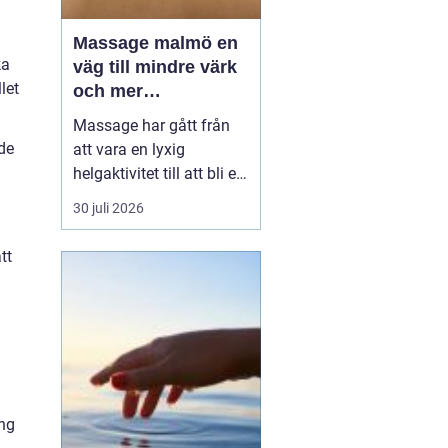
Massage malmö en
ka
väg till mindre värk
let
och mer
vardagsenergi
Massage har gått från
de
att vara en lyxig
helgaktivitet till att bli en
naturlig del av många
30 juli 2026
människors vardag. Fler
söker hjälp för stel
tt
nacke, onda axlar,
spända käkar och
sömnproblem. I en stad
som Malmö, där tempot
är högt och många
kombinerar sti...
ing