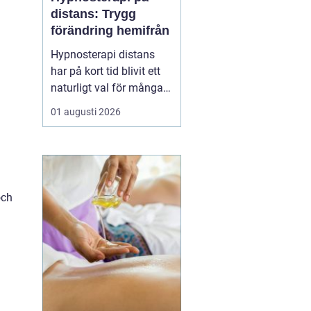
distans: Trygg
förändring hemifrån
Hypnosterapi distans
har på kort tid blivit ett
naturligt val för många
som vill arbeta med
01 augusti 2026
personlig utveckling
utan att resa till en
fysisk mottagning.
Genom säkra
videosamtal kan klient
och
och terapeut mötas
oavsett var i l...