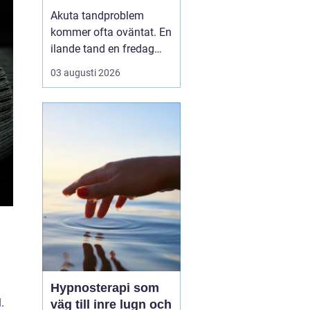
tandvärk och skador
Akuta tandproblem
kommer ofta oväntat. En
ilande tand en fredag
kväll, en svullnad som
03 augusti 2026
blir värre över natten
eller en framtand som
skadas vid en olycka. I
sådana lägen behöver
du veta vart du kan
vända dig för snabb och
trygg akut tandvård i
Karlskr...
Hypnosterapi som
.
väg till inre lugn och