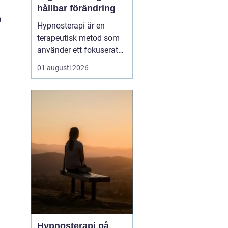
hållbar förändring
å
Hypnosterapi är en
terapeutisk metod som
använder ett fokuserat
och avslappnat
01 augusti 2026
sinnestillstånd för att
skapa förändring på
djupet. Genom att rikta
uppmärksamheten inåt
kan personen få tillgå...
Hypnosterapi på