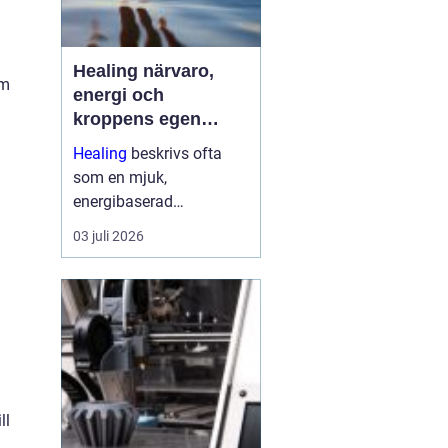
Healing närvaro,
om
energi och
n
kroppens egen
förmåga att läka
Healing
beskrivs ofta
som en mjuk,
energibaserad
behandlingsmetod som
03 juli 2026
stödjer kroppens egen
läkningsprocess. Fokus
ligger på balans, lugn
och ökad närvaro
snarare än snabba
mirakel. Många som
provar upplever ...
ll