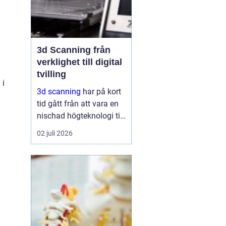
3d Scanning från
verklighet till digital
tvilling
 i
3d scanning
har på kort
tid gått från att vara en
nischad högteknologi till
ett praktiskt verktyg för
02 juli 2026
företag, fastighetsägare
och kulturarvsaktörer.
Genom att fånga
verkligheten med laser
och kamera skapas...