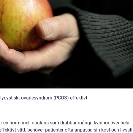
lycystiskt ovariesyndrom (PCOS) effektivt
är en hormonell obalans som drabbar många kvinnor över hela
ffektivt sätt, behöver patienter ofta anpassa sin kost och livsstil