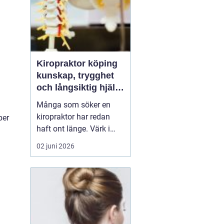
Kiropraktor köping
kunskap, trygghet
och långsiktig hjälp
för ryggen
Många som söker en
kiropraktor har redan
per
haft ont länge. Värk i
rygg, nacke eller huvud
02 juni 2026
blir lätt en del av
vardagen, tills något
låser sig helt eller
smärtan gör det svårt att
jobba, sova eller träna.
För den som letar efter