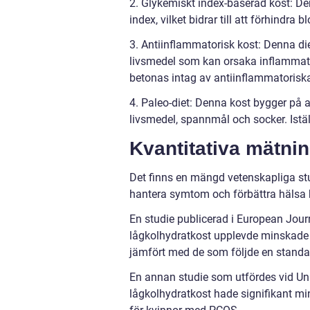
2. Glykemiskt index-baserad kost: Den
index, vilket bidrar till att förhindr
3. Antiinflammatorisk kost: Denna die
livsmedel som kan orsaka inflammatio
betonas intag av antiinflammatoriska
4. Paleo-diet: Denna kost bygger på 
livsmedel, spannmål och socker. Iställ
Kvantitativa mätni
Det finns en mängd vetenskapliga stu
hantera symtom och förbättra hälsa
En studie publicerad i European Journ
lågkolhydratkost upplevde minskade niv
jämfört med de som följde en standa
En annan studie som utfördes vid Univ
lågkolhydratkost hade signifikant mi