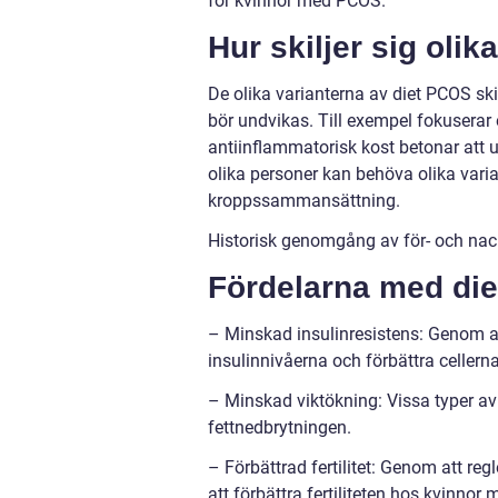
för kvinnor med PCOS.
Hur skiljer sig olik
De olika varianterna av diet PCOS skil
bör undvikas. Till exempel fokuserar
antiinflammatorisk kost betonar att u
olika personer kan behöva olika vari
kroppssammansättning.
Historisk genomgång av för- och nac
Fördelarna med die
– Minskad insulinresistens: Genom at
insulinnivåerna och förbättra cellerna
– Minskad viktökning: Vissa typer av 
fettnedbrytningen.
– Förbättrad fertilitet: Genom att re
att förbättra fertiliteten hos kvinno