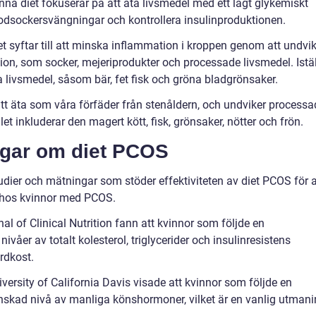
na diet fokuserar på att äta livsmedel med ett lågt glykemiskt
a blodsockersvängningar och kontrollera insulinproduktionen.
t syftar till att minska inflammation i kroppen genom att undvi
n, som socker, mejeriprodukter och processade livsmedel. Istäl
 livsmedel, såsom bär, fet fisk och gröna bladgrönsaker.
att äta som våra förfäder från stenåldern, och undviker processa
et inkluderar den magert kött, fisk, grönsaker, nötter och frön.
ngar om diet PCOS
dier och mätningar som stöder effektiviteten av diet PCOS för a
 hos kvinnor med PCOS.
al of Clinical Nutrition fann att kvinnor som följde en
åer av totalt kolesterol, triglycerider och insulinresistens
rdkost.
ersity of California Davis visade att kvinnor som följde en
nskad nivå av manliga könshormoner, vilket är en vanlig utman