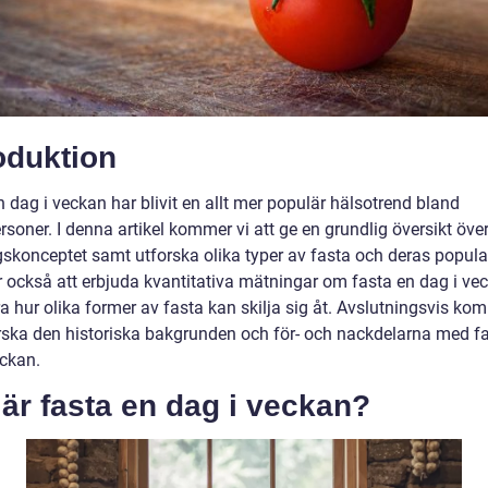
oduktion
 dag i veckan har blivit en allt mer populär hälsotrend bland
rsoner. I denna artikel kommer vi att ge en grundlig översikt öve
skonceptet samt utforska olika typer av fasta och deras populari
också att erbjuda kvantitativa mätningar om fasta en dag i ve
a hur olika former av fasta kan skilja sig åt. Avslutningsvis ko
orska den historiska bakgrunden och för- och nackdelarna med f
eckan.
är fasta en dag i veckan?