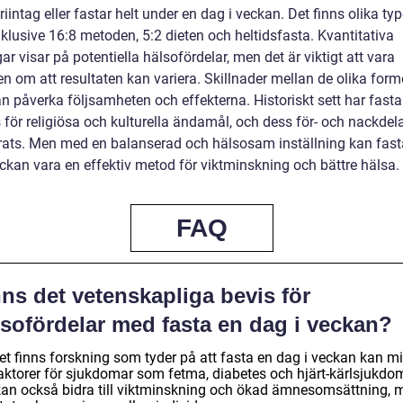
oriintag eller fastar helt under en dag i veckan. Det finns olika ty
nklusive 16:8 metoden, 5:2 dieten och heltidsfasta. Kvantitativa
r visar på potentiella hälsofördelar, men det är viktigt att vara
n om att resultaten kan variera. Skillnader mellan de olika for
n påverka följsamheten och effekterna. Historiskt sett har fasta
för religiösa och kulturella ändamål, och dess för- och nackdela
rats. Men med en balanserad och hälsosam inställning kan fast
eckan vara en effektiv metod för viktminskning och bättre hälsa.
FAQ
ns det vetenskapliga bevis för
lsofördelar med fasta en dag i veckan?
det finns forskning som tyder på att fasta en dag i veckan kan m
faktorer för sjukdomar som fetma, diabetes och hjärt-kärlsjukdo
kan också bidra till viktminskning och ökad ämnesomsättning, 