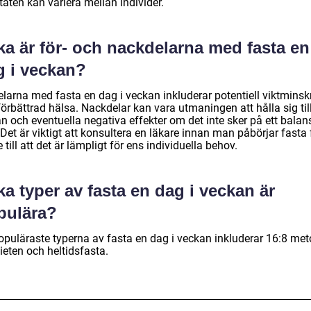
taten kan variera mellan individer.
ka är för- och nackdelarna med fasta en
g i veckan?
elarna med fasta en dag i veckan inkluderar potentiell viktmins
örbättrad hälsa. Nackdelar kan vara utmaningen att hålla sig til
n och eventuella negativa effekter om det inte sker på ett balan
 Det är viktigt att konsultera en läkare innan man påbörjar fasta 
e till att det är lämpligt för ens individuella behov.
ka typer av fasta en dag i veckan är
pulära?
opuläraste typerna av fasta en dag i veckan inkluderar 16:8 met
ieten och heltidsfasta.