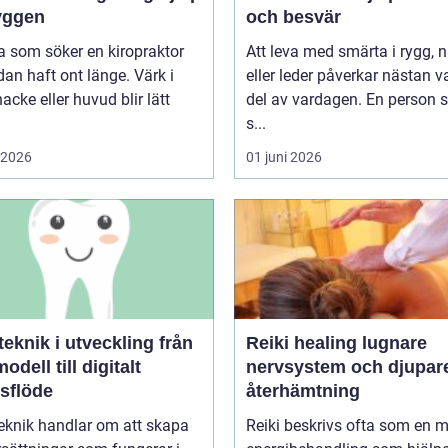
ryggen
och besvär
 som söker en kiropraktor
Att leva med smärta i rygg, 
dan haft ont länge. Värk i
eller leder påverkar nästan v
nacke eller huvud blir lätt
del av vardagen. En person
s...
i 2026
01 juni 2026
knik i utveckling från
Reiki healing lugnare
odell till digitalt
nervsystem och djupar
tsflöde
återhämtning
eknik handlar om att skapa
Reiki beskrivs ofta som en 