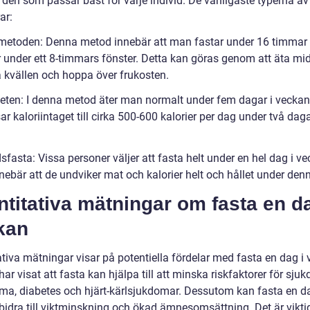
a den som passar bäst för varje individ. De vanligaste typerna av
ar:
 metoden: Denna metod innebär att man fastar under 16 timmar
r under ett 8-timmars fönster. Detta kan göras genom att äta m
å kvällen och hoppa över frukosten.
dieten: I denna metod äter man normalt under fem dagar i vecka
r kaloriintaget till cirka 500-600 kalorier per dag under två daga
dsfasta: Vissa personer väljer att fasta helt under en hel dag i ve
nnebär att de undviker mat och kalorier helt och hållet under den
titativa mätningar om fasta en da
kan
tiva mätningar visar på potentiella fördelar med fasta en dag i 
har visat att fasta kan hjälpa till att minska riskfaktorer för sju
ma, diabetes och hjärt-kärlsjukdomar. Dessutom kan fasta en da
bidra till viktminskning och ökad ämnesomsättning. Det är viktig