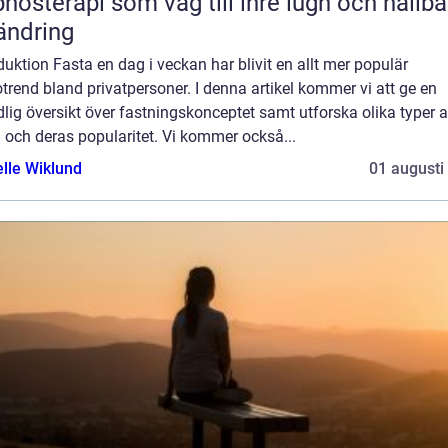
nosterapi som väg till inre lugn och hållba
ändring
duktion Fasta en dag i veckan har blivit en allt mer populär
trend bland privatpersoner. I denna artikel kommer vi att ge en
lig översikt över fastningskonceptet samt utforska olika typer 
 och deras popularitet. Vi kommer också...
elle Wiklund
01 augusti