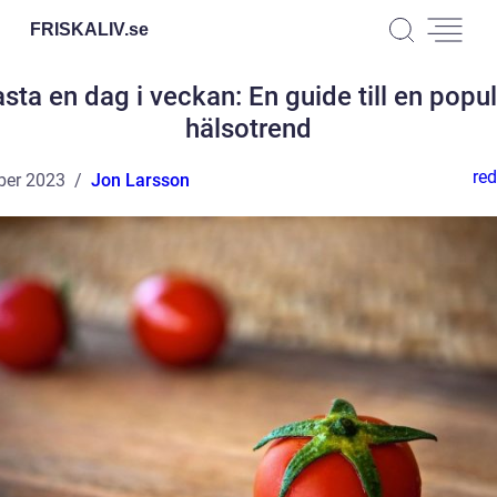
FRISKALIV.
se
sta en dag i veckan: En guide till en popu
hälsotrend
red
ber 2023
Jon Larsson