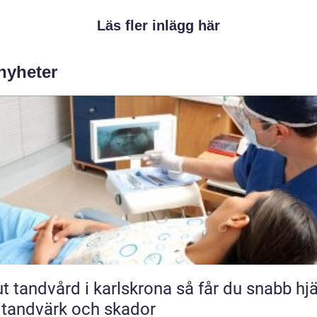
Läs fler inlägg här
 nyheter
andvård i karlskrona så får du snabb hjälp
 tandvärk och skador