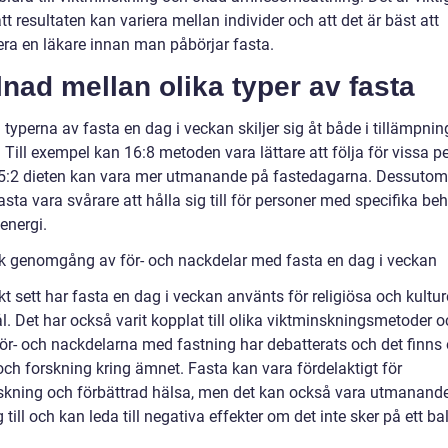
tt resultaten kan variera mellan individer och att det är bäst att
era en läkare innan man påbörjar fasta.
lnad mellan olika typer av fasta
 typerna av fasta en dag i veckan skiljer sig åt både i tillämpni
. Till exempel kan 16:8 metoden vara lättare att följa för vissa p
:2 dieten kan vara mer utmanande på fastedagarna. Dessutom
asta vara svårare att hålla sig till för personer med specifika be
energi.
sk genomgång av för- och nackdelar med fasta en dag i veckan
kt sett har fasta en dag i veckan använts för religiösa och kultur
. Det har också varit kopplat till olika viktminskningsmetoder o
För- och nackdelarna med fastning har debatterats och det finns 
och forskning kring ämnet. Fasta kan vara fördelaktigt för
skning och förbättrad hälsa, men det kan också vara utmanande
g till och kan leda till negativa effekter om det inte sker på ett b