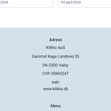
 2026
03 april 2026
Adress
web:
www.klikko.dk
Menu