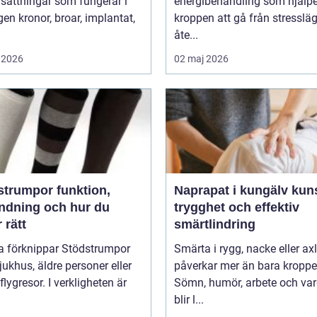
sättningar som fungerar i
energibehandling som hjälpe
r, implantat,
kroppen att gå från stressläge
åte...
 2026
02 maj 2026
umpor funktion,
Naprapat i kungälv kunskap,
ndning och hur du
trygghet och effektiv
r rätt
smärtlindring
 förknippar Stödstrumpor
Smärta i rygg, nacke eller ax
ukhus, äldre personer eller
påverkar mer än bara kroppe
flygresor. I verkligheten är
Sömn, humör, arbete och va
blir l...