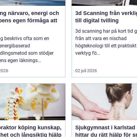
 energi och
3d Scanning från verklighet
pens egen förmåga att
till digital tvilling
3d scanning har på kort tid g
g beskrivs ofta som en
från att vara en nischad
 energibaserad
högteknologi till ett praktiskt
dlingsmetod som stödjer
verktyg fö...
ns egen läknings...
 2026
02 juli 2026
ktor köping kunskap,
Sjukgymnast i karlstad så
het och långsiktig hjälp
hittar du rätt hjälp för 