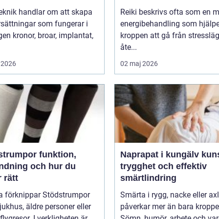
eknik handlar om att skapa
Reiki beskrivs ofta som en 
sättningar som fungerar i
energibehandling som hjälpe
r, implantat,
kroppen att gå från stressläge
åte...
 2026
02 maj 2026
umpor funktion,
Naprapat i kungälv kunskap,
ndning och hur du
trygghet och effektiv
r rätt
smärtlindring
 förknippar Stödstrumpor
Smärta i rygg, nacke eller ax
ukhus, äldre personer eller
påverkar mer än bara kroppe
flygresor. I verkligheten är
Sömn, humör, arbete och va