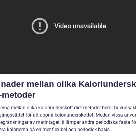
lnader mellan olika Kaloriundersk
t-metoder
derna mellan olika kaloriunderskott diet-metoder berör huvudsak
agångssättet för att uppnå kaloriunderskottet. Medan vissa anvä
begränsningar av matintaget, tillämpar andra periodiska fasta fö
era kalorierna på en mer flexibel och periodisk basis.