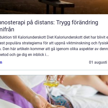
nosterapi på distans: Trygg förändring
ifrån
duktion till Kaloriunderskott Diet Kaloriunderskott diet har blivit 
st populära strategierna för att uppnå viktminskning och fysis
a. Den här artikeln kommer att gå igenom olika aspekter av den
etod och ge dig en inblick i...
n
01 augusti