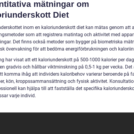
ntitativa mätningar om
riunderskott Diet
nderskottet inom en kaloriunderskott diet kan mätas genom att
ingsmetoder som att registrera matintag och aktivitet med appar 
ingar. Det finns också metoder som bygger på biometriska mät
isk övervakning för att bedöma energiförbrukningen och kaloriin
g har visat att ett kaloriunderskott på 500-1000 kalorier per da
l en gradvis och hållbar viktminskning på 0,5-1 kg per vecka. Det
att komma ihåg att individers kaloribehov varierar beroende på f
er, kön, kroppssammansättning och fysisk aktivitet. Konsultati
ssionell kan hjälpa till att fastställa det specifika kaloriundersko
sar varje individ.