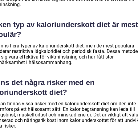
minskning.
ken typ av kaloriunderskott diet är mest
pulär?
inns flera typer av kaloriunderskott diet, men de mest populära
derar restriktiva lågkaloridiet och periodisk fasta. Dessa metode
 sig vara effektiva för viktminskning och har fått stor
ärksamhet i hälsosammanhang.
nns det några risker med en
oriunderskott diet?
an finnas vissa risker med en kaloriunderskott diet om den inte
mförs på ett hälsosamt sätt. En kaloribegränsning kan leda till
gsbrist, muskelförlust och minskad energi. Det är viktigt att välj
nserad och näringsrik kost inom kaloriunderskottet för att undvi
 risker.