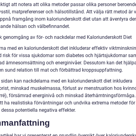
iktigt att notera att olika metoder passar olika personer beroend
vsstil, matpreferenser och hälsotillstånd. Att välja rätt metod är v
 uppnå framgång inom kaloriunderskott diet utan att äventyra de
pande hälsan och välbefinnandet.
sk genomgång av för- och nackdelar med Kaloriunderskott Diet
na med en kaloriunderskott diet inkluderar effektiv viktminsknin
 risk för vissa sjukdomar som diabetes och hjärtsjukdomar sa
rad ämnesomsättning och energinivåer. Dessutom kan det hjälpa t
n sund relation till mat och förbättrad kroppsuppfattning.
 sidan kan nackdelarna med en kaloriunderskott diet inkludera
brist, minskad muskelmassa, förlust av menstruation hos kvinn
ré), försämrad energinivå och minskad återhämtningsförmåga. 
att ha realistiska förväntningar och undvika extrema metoder för 
dessa potentiella negativa effekter.
manfattning
artikel har vi presenterat en grundlig översikt över kaloriundersko