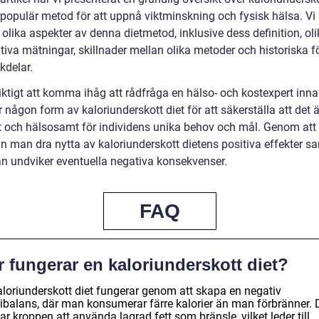
populär metod för att uppnå viktminskning och fysisk hälsa. Vi
å olika aspekter av denna dietmetod, inklusive dess definition, oli
tiva mätningar, skillnader mellan olika metoder och historiska f
kdelar.
viktigt att komma ihåg att rådfråga en hälso- och kostexpert in
 någon form av kaloriunderskott diet för att säkerställa att det ä
t och hälsosamt för individens unika behov och mål. Genom att
n man dra nytta av kaloriunderskott dietens positiva effekter sa
 undviker eventuella negativa konsekvenser.
FAQ
 fungerar en kaloriunderskott diet?
aloriunderskott diet fungerar genom att skapa en negativ
ribalans, där man konsumerar färre kalorier än man förbränner. 
ar kroppen att använda lagrad fett som bränsle, vilket leder till