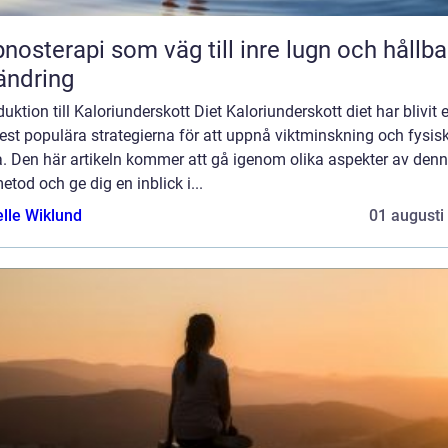
nosterapi som väg till inre lugn och hållba
ändring
duktion till Kaloriunderskott Diet Kaloriunderskott diet har blivit 
st populära strategierna för att uppnå viktminskning och fysis
a. Den här artikeln kommer att gå igenom olika aspekter av den
etod och ge dig en inblick i...
elle Wiklund
01 augusti