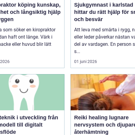
ktor köping kunskap,
Sjukgymnast i karlstad så
het och långsiktig hjälp
hittar du rätt hjälp för 
ryggen
och besvär
 som söker en kiropraktor
Att leva med smärta i rygg, 
dan haft ont länge. Värk i
eller leder påverkar nästan v
nacke eller huvud blir lätt
del av vardagen. En person
s...
i 2026
01 juni 2026
knik i utveckling från
Reiki healing lugnare
odell till digitalt
nervsystem och djupar
tsflöde
återhämtning