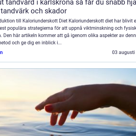
andvård i karlskrona så får du snabb hjälp
 tandvärk och skador
duktion till Kaloriunderskott Diet Kaloriunderskott diet har blivit 
st populära strategierna för att uppnå viktminskning och fysis
a. Den här artikeln kommer att gå igenom olika aspekter av den
etod och ge dig en inblick i...
n
03 augusti