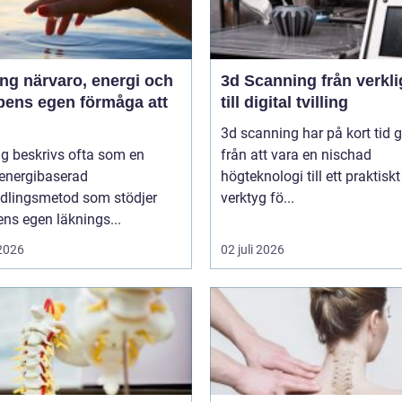
 energi och
3d Scanning från verklighet
pens egen förmåga att
till digital tvilling
3d scanning har på kort tid g
g beskrivs ofta som en
från att vara en nischad
 energibaserad
högteknologi till ett praktiskt
dlingsmetod som stödjer
verktyg fö...
ns egen läknings...
 2026
02 juli 2026