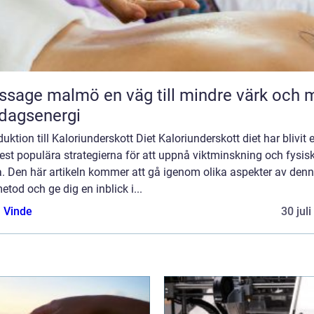
malmö en väg till mindre värk och mer
dagsenergi
duktion till Kaloriunderskott Diet Kaloriunderskott diet har blivit 
st populära strategierna för att uppnå viktminskning och fysis
a. Den här artikeln kommer att gå igenom olika aspekter av den
etod och ge dig en inblick i...
 Vinde
30 jul