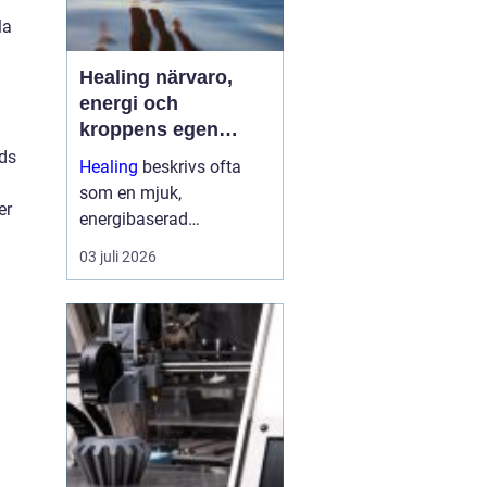
la
Healing närvaro,
energi och
kroppens egen
förmåga att läka
nds
Healing
beskrivs ofta
som en mjuk,
er
energibaserad
behandlingsmetod som
03 juli 2026
stödjer kroppens egen
läkningsprocess. Fokus
ligger på balans, lugn
och ökad närvaro
snarare än snabba
mirakel. Många som
provar upplever ...