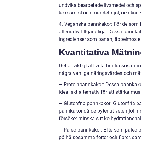
undvika bearbetade livsmedel och s
kokosmjöl och mandelmjöl, och kan var
4. Veganska pannkakor: För de som f
alternativ tillgängliga. Dessa pannka
ingredienser som banan, äppelmos ell
Kvantitativa Mätni
Det är viktigt att veta hur hälsosamm
några vanliga näringsvärden och mät
– Proteinpannkakor: Dessa pannkakor k
idealiskt alternativ för att stärka mu
– Glutenfria pannkakor: Glutenfria pa
pannkakor då de byter ut vetemjöl mot
försöker minska sitt kolhydratinnehål
– Paleo pannkakor: Eftersom paleo pa
på hälsosamma fetter och fibrer, samt