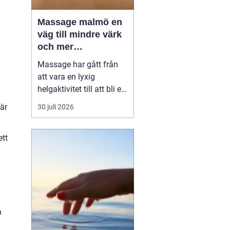
Massage malmö en
väg till mindre värk
och mer
vardagsenergi
Massage har gått från
att vara en lyxig
helgaktivitet till att bli en
naturlig del av många
är
30 juli 2026
människors vardag. Fler
söker hjälp för stel
ett
nacke, onda axlar,
spända käkar och
sömnproblem. I en stad
som Malmö, där tempot
är högt och många
kombinerar sti...
a