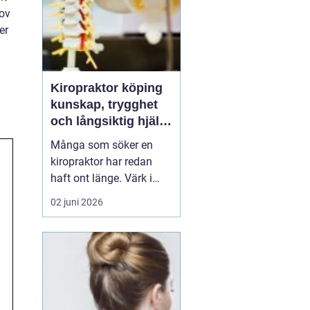
hov
er
Kiropraktor köping
kunskap, trygghet
och långsiktig hjälp
för ryggen
Många som söker en
kiropraktor har redan
haft ont länge. Värk i
rygg, nacke eller huvud
02 juni 2026
blir lätt en del av
vardagen, tills något
låser sig helt eller
smärtan gör det svårt att
jobba, sova eller träna.
För den som letar efter