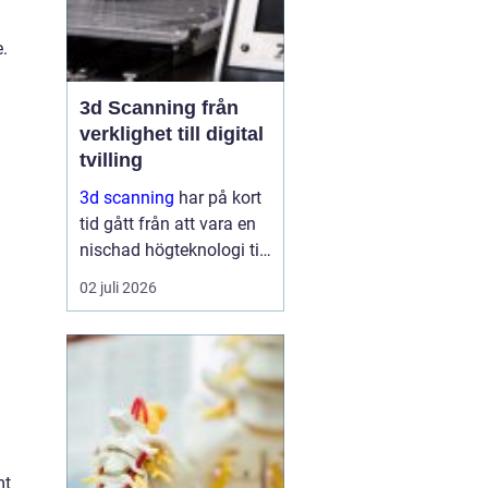
e.
3d Scanning från
verklighet till digital
tvilling
3d scanning
har på kort
tid gått från att vara en
nischad högteknologi till
ett praktiskt verktyg för
02 juli 2026
företag, fastighetsägare
och kulturarvsaktörer.
Genom att fånga
verkligheten med laser
och kamera skapas...
mt