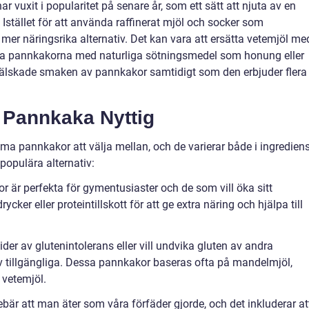
 vuxit i popularitet på senare år, som ett sätt att njuta av en
t. Istället för att använda raffinerat mjöl och socker som
 mer näringsrika alternativ. Det kan vara att ersätta vetemjöl me
öta pannkakorna med naturliga sötningsmedel som honung eller
älskade smaken av pannkakor samtidigt som den erbjuder flera
 Pannkaka Nyttig
ma pannkakor att välja mellan, och de varierar både i ingredien
populära alternativ:
 är perfekta för gymentusiaster och de som vill öka sitt
ycker eller proteintillskott för att ge extra näring och hjälpa till
der av glutenintolerans eller vill undvika gluten av andra
tiv tillgängliga. Dessa pannkakor baseras ofta på mandelmjöl,
r vetemjöl.
bär att man äter som våra förfäder gjorde, och det inkluderar at