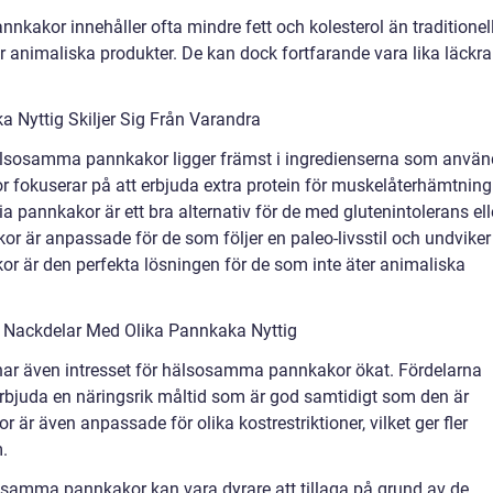
akor innehåller ofta mindre fett och kolesterol än traditionel
r animaliska produkter. De kan dock fortfarande vara lika läckra
 Nyttig Skiljer Sig Från Varandra
hälsosamma pannkakor ligger främst i ingredienserna som anvä
r fokuserar på att erbjuda extra protein för muskelåterhämtning
 pannkakor är ett bra alternativ för de med glutenintolerans ell
or är anpassade för de som följer en paleo-livsstil och undviker
är den perfekta lösningen för de som inte äter animaliska
 Nackdelar Med Olika Pannkaka Nyttig
 har även intresset för hälsosamma pannkakor ökat. Fördelarna
rbjuda en näringsrik måltid som är god samtidigt som den är
r även anpassade för olika kostrestriktioner, vilket ger fler
.
osamma pannkakor kan vara dyrare att tillaga på grund av de