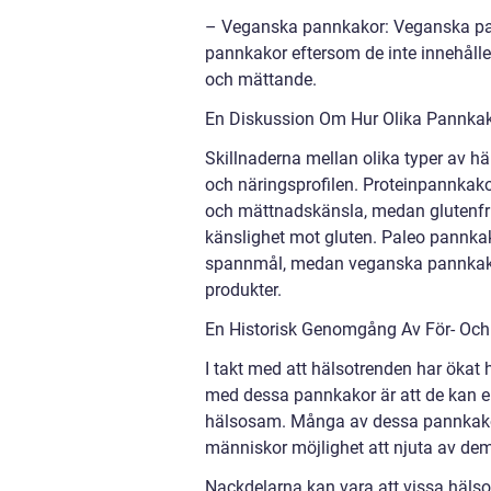
– Veganska pannkakor: Veganska pannk
pannkakor eftersom de inte innehålle
och mättande.
En Diskussion Om Hur Olika Pannkaka
Skillnaderna mellan olika typer av 
och näringsprofilen. Proteinpannkako
och mättnadskänsla, medan glutenfria
känslighet mot gluten. Paleo pannkak
spannmål, medan veganska pannkakor 
produkter.
En Historisk Genomgång Av För- Och
I takt med att hälsotrenden har ökat
med dessa pannkakor är att de kan e
hälsosam. Många av dessa pannkakor ä
människor möjlighet att njuta av dem
Nackdelarna kan vara att vissa häls