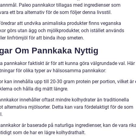
pannmål. Paleo pannkakor tillagas med ingredienser som
a ett bra alternativ för de som följer denna livsstil.
öredrar att undvika animaliska produkter finns veganska
kor görs utan ägg och mjölkprodukter, och istället används
er linfrömjöl för att binda ihop smeten.
ngar Om Pannkaka Nyttig
a pannkakor faktiskt är för att kunna göra välgrundade val. Här 
ningar för olika typer av hälsosamma pannkakor:
an innehålla upp till 20-30 gram protein per portion, vilket är 
sklerna och hålla dig mätt längre.
nnkakor innehåller oftast mindre kolhydrater än traditionella
 alternativa mjölsorter. Detta kan vara fördelaktigt för de som
l.
nnkakor är baserade på naturliga ingredienser, kan de vara rik
idigt som de har en lägre kolhydrathalt.