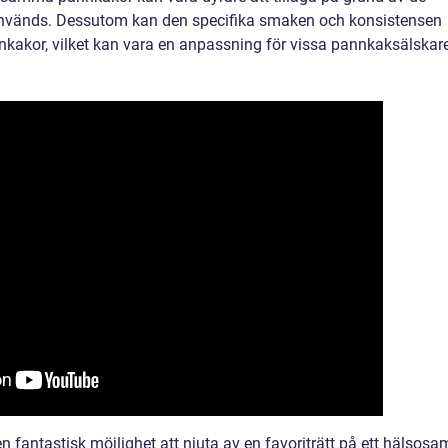
används. Dessutom kan den specifika smaken och konsistensen
annkakor, vilket kan vara en anpassning för vissa pannkaksälskar
n fantastisk möjlighet att njuta av en favoriträtt på ett hälsosa