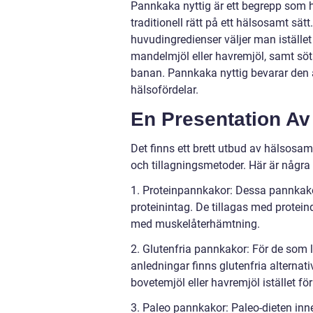
Pannkaka nyttig är ett begrepp som har
traditionell rätt på ett hälsosamt sät
huvudingredienser väljer man istället
mandelmjöl eller havremjöl, samt s
banan. Pannkaka nyttig bevarar den 
hälsofördelar.
En Presentation Av
Det finns ett brett utbud av hälsosam
och tillagningsmetoder. Här är några 
1. Proteinpannkakor: Dessa pannkakor
proteinintag. De tillagas med proteindr
med muskelåterhämtning.
2. Glutenfria pannkakor: För de som li
anledningar finns glutenfria alterna
bovetemjöl eller havremjöl istället fö
3. Paleo pannkakor: Paleo-dieten inne