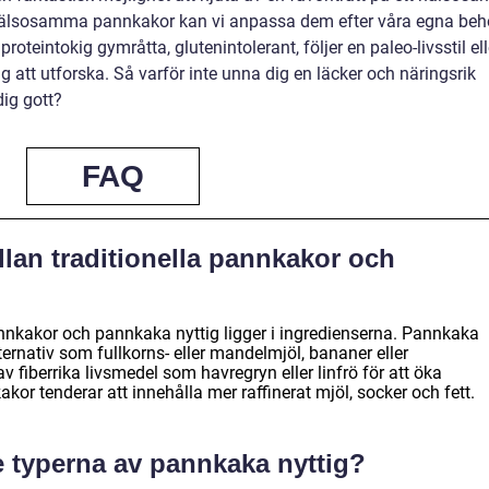
v hälsosamma pannkakor kan vi anpassa dem efter våra egna be
oteintokig gymråtta, glutenintolerant, följer en paleo-livsstil ell
dig att utforska. Så varför inte unna dig en läcker och näringsrik
ig gott?
FAQ
llan traditionella pannkakor och
annkakor och pannkaka nyttig ligger i ingredienserna. Pannkaka
rnativ som fullkorns- eller mandelmjöl, bananer eller
v fiberrika livsmedel som havregryn eller linfrö för att öka
kor tenderar att innehålla mer raffinerat mjöl, socker och fett.
te typerna av pannkaka nyttig?