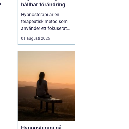
a
hållbar förändring
Hypnosterapi är en
terapeutisk metod som
använder ett fokuserat
och avslappnat
01 augusti 2026
sinnestillstånd för att
skapa förändring på
djupet. Genom att rikta
uppmärksamheten inåt
kan personen få tillgå...
Hypnosterapi på