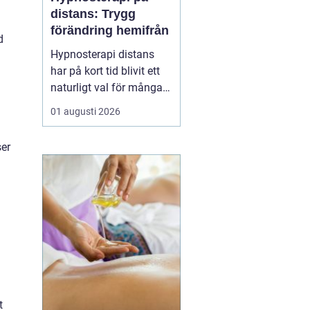
distans: Trygg
förändring hemifrån
d
Hypnosterapi distans
har på kort tid blivit ett
naturligt val för många
som vill arbeta med
01 augusti 2026
personlig utveckling
utan att resa till en
ser
fysisk mottagning.
Genom säkra
videosamtal kan klient
och terapeut mötas
oavsett var i l...
t