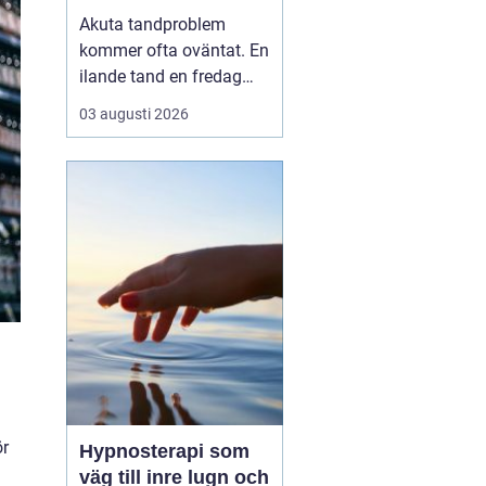
tandvärk och skador
Akuta tandproblem
kommer ofta oväntat. En
ilande tand en fredag
kväll, en svullnad som
03 augusti 2026
blir värre över natten
eller en framtand som
skadas vid en olycka. I
sådana lägen behöver
du veta vart du kan
vända dig för snabb och
trygg akut tandvård i
Karlskr...
ör
Hypnosterapi som
väg till inre lugn och