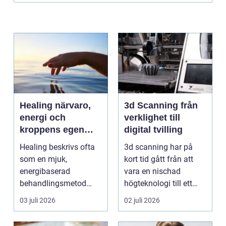
Healing närvaro,
3d Scanning från
energi och
verklighet till
kroppens egen
digital tvilling
förmåga att läka
Healing beskrivs ofta
3d scanning har på
som en mjuk,
kort tid gått från att
energibaserad
vara en nischad
behandlingsmetod
högteknologi till ett
som stödjer kroppens
praktiskt verktyg fö...
03 juli 2026
02 juli 2026
egen läknings...