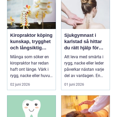
Kiropraktor köping
Sjukgymnast i
kunskap, trygghet
karlstad så hittar
och långsiktig
du rätt hjälp för
hjälp för ryggen
smärta och besvär
Många som söker en
Att leva med smärta i
kiropraktor har redan
rygg, nacke eller leder
haft ont länge. Värk i
påverkar nästan varje
rygg, nacke eller huvud
del av vardagen. En
blir lätt en...
person som s...
02 juni 2026
01 juni 2026