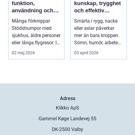
funktion,
kunskap, trygghet
användning och
och effektiv
hur du väljer rätt
smärtlindring
Många förknippar
Smärta i rygg, nacke
Stödstrumpor med
eller axlar påverkar
sjukhus, äldre personer
mer än bara kroppen.
eller långa flygresor. I
Sömn, humör, arbete
verkligheten är d...
och vardag blir l...
02 maj 2026
03 april 2026
Adress