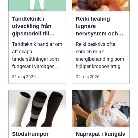
Tandteknik i
Reiki healing
utveckling från
lugnare
gipsmodell till
nervsystem och
digitalt arbetsflöde
djupare
Tandteknik handlar om
Reiki beskrivs ofta
återhämtning
att skapa
som en mjuk
tandersättningar som
energibehandling som
fungerar i vardagen
hjälper kroppen att gå
kronor, broar,
från stressläge till
31 maj 2026
02 maj 2026
implantat, ...
åte...
Stödstrumpor
Naprapat i kungälv