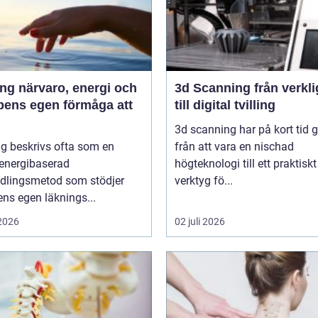
 energi och
3d Scanning från verklighet
pens egen förmåga att
till digital tvilling
3d scanning har på kort tid g
g beskrivs ofta som en
från att vara en nischad
 energibaserad
högteknologi till ett praktiskt
dlingsmetod som stödjer
verktyg fö...
ns egen läknings...
 2026
02 juli 2026