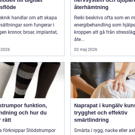
odell till digitalt
nervsystem och djupar
tsflöde
återhämtning
eknik handlar om att skapa
Reiki beskrivs ofta som en 
sättningar som fungerar i
energibehandling som hjälpe
r, implantat,
kroppen att gå från stressläge
åte...
 2026
02 maj 2026
umpor funktion,
Naprapat i kungälv kunskap,
ndning och hur du
trygghet och effektiv
r rätt
smärtlindring
 förknippar Stödstrumpor
Smärta i rygg, nacke eller ax