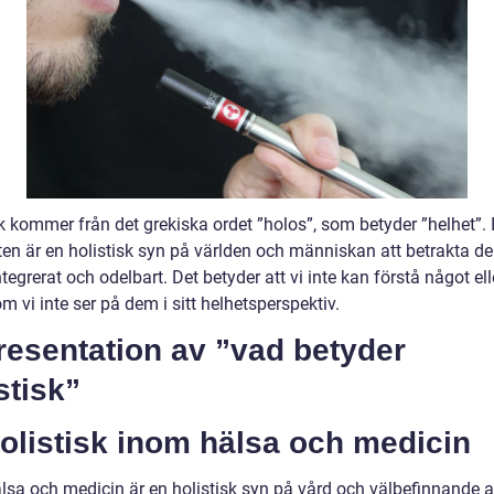
k kommer från det grekiska ordet ”holos”, som betyder ”helhet”. 
ten är en holistisk syn på världen och människan att betrakta 
tegrerat och odelbart. Det betyder att vi inte kan förstå något ell
 vi inte ser på dem i sitt helhetsperspektiv.
Presentation av ”vad betyder
stisk”
olistisk inom hälsa och medicin
lsa och medicin är en holistisk syn på vård och välbefinnande a