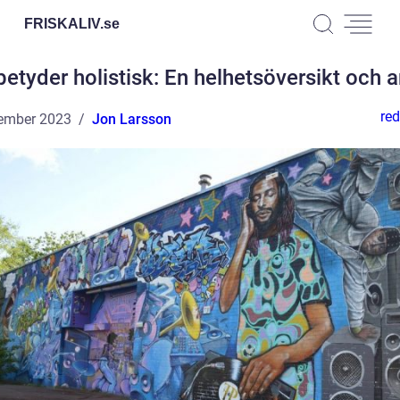
FRISKALIV.
se
etyder holistisk: En helhetsöversikt och 
red
ember 2023
Jon Larsson