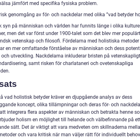
hälsa jämfört med specifika fysiska problem.
orisk genomgång av för- och nackdelar med olika ”vad betyder hol
k syn på människan och världen har funnits länge i olika kulture
ner, men det var först under 1900-talet som det blev mer populär
ändsk vetenskap och filosofi. Fördelarna med holistiska metoder
rar en mer omfattande förståelse av människan och dess potenti
 och utveckling. Nackdelarna inkluderar bristen på vetenskapligt
ndardisering, samt risken för charlataneri och ovetenskapliga
den.
sats
stå vad holistisk betyder kräver en djupgående analys av dess
ggande koncept, olika tillämpningar och deras för- och nackdela
tt integrera flera aspekter av människan och betrakta henne s
rbjuder holism en möjlighet till helande och välbefinnande på et
nde sätt. Det är viktigt att vara medveten om skillnaderna mella
metoder och vara kritisk när man väljer rätt för individuellt behov