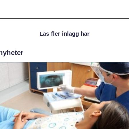
Läs fler inlägg här
 nyheter