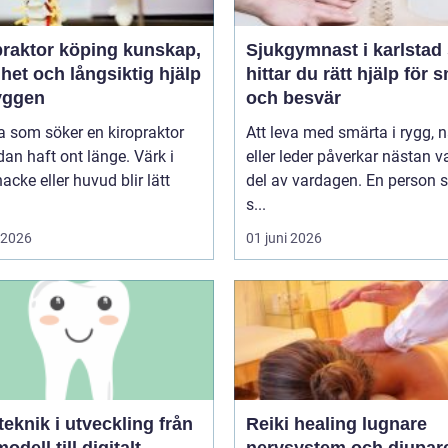
ktor köping kunskap,
Sjukgymnast i karlstad så
het och långsiktig hjälp
hittar du rätt hjälp för 
ryggen
och besvär
 som söker en kiropraktor
Att leva med smärta i rygg, 
dan haft ont länge. Värk i
eller leder påverkar nästan v
nacke eller huvud blir lätt
del av vardagen. En person
s...
i 2026
01 juni 2026
knik i utveckling från
Reiki healing lugnare