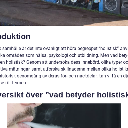
oduktion
 samhälle är det inte ovanligt att höra begreppet ”holistisk” an
ika områden som hälsa, psykologi och utbildning. Men vad bety
gen holistisk? Genom att undersöka dess innebörd, olika typer o
ativa mätningar, samt utforska skillnaderna mellan olika holisti
historisk genomgång av deras för- och nackdelar, kan vi få en d
se för termen.
versikt över ”vad betyder holistis