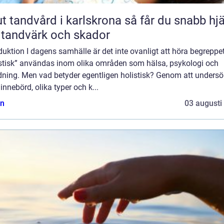
andvård i karlskrona så får du snabb hjälp
 tandvärk och skador
duktion I dagens samhälle är det inte ovanligt att höra begreppe
istisk” användas inom olika områden som hälsa, psykologi och
ldning. Men vad betyder egentligen holistisk? Genom att unders
innebörd, olika typer och k...
n
03 augusti