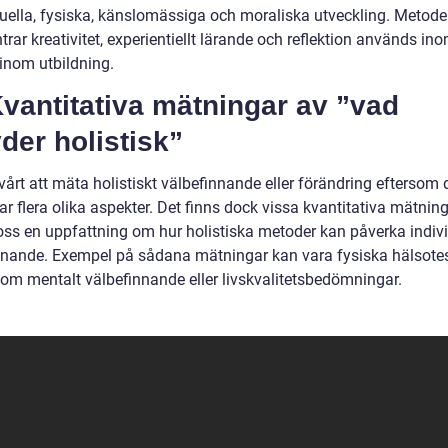
ktuella, fysiska, känslomässiga och moraliska utveckling. Metod
ar kreativitet, experientiellt lärande och reflektion används in
 inom utbildning.
 Kvantitativa mätningar av ”vad
der holistisk”
vårt att mäta holistiskt välbefinnande eller förändring eftersom 
ar flera olika aspekter. Det finns dock vissa kvantitativa mätni
oss en uppfattning om hur holistiska metoder kan påverka indiv
nnande. Exempel på sådana mätningar kan vara fysiska hälsotes
 om mentalt välbefinnande eller livskvalitetsbedömningar.