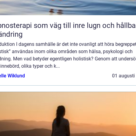
nosterapi som väg till inre lugn och hållba
ändring
duktion I dagens samhälle är det inte ovanligt att höra begreppe
istisk” användas inom olika områden som hälsa, psykologi och
ldning. Men vad betyder egentligen holistisk? Genom att unders
innebörd, olika typer och k...
elle Wiklund
01 augusti