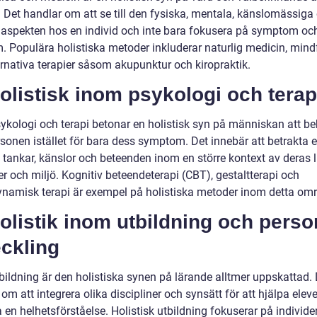
. Det handlar om att se till den fysiska, mentala, känslomässiga
 aspekten hos en individ och inte bara fokusera på symptom oc
. Populära holistiska metoder inkluderar naturlig medicin, mind
ernativa terapier såsom akupunktur och kiropraktik.
olistisk inom psykologi och terap
ykologi och terapi betonar en holistisk syn på människan att b
rsonen istället för bara dess symptom. Det innebär att betrakta 
tankar, känslor och beteenden inom en större kontext av deras li
er och miljö. Kognitiv beteendeterapi (CBT), gestaltterapi och
namisk terapi är exempel på holistiska metoder inom detta om
olistik inom utbildning och perso
ckling
bildning är den holistiska synen på lärande alltmer uppskattad. 
om att integrera olika discipliner och synsätt för att hjälpa eleve
 en helhetsförståelse. Holistisk utbildning fokuserar på individ