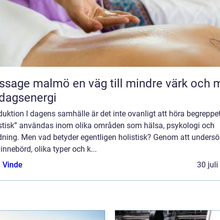
malmö en väg till mindre värk och mer
dagsenergi
duktion I dagens samhälle är det inte ovanligt att höra begreppe
istisk” användas inom olika områden som hälsa, psykologi och
ldning. Men vad betyder egentligen holistisk? Genom att unders
innebörd, olika typer och k...
 Vinde
30 jul