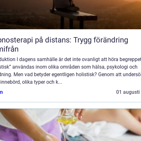
nosterapi på distans: Trygg förändring
ifrån
duktion I dagens samhälle är det inte ovanligt att höra begreppe
istisk” användas inom olika områden som hälsa, psykologi och
ldning. Men vad betyder egentligen holistisk? Genom att unders
innebörd, olika typer och k...
n
01 augusti