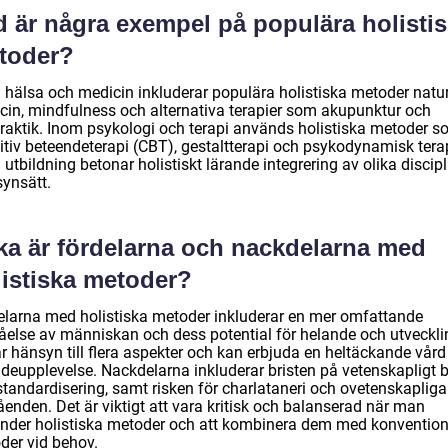
d är några exempel på populära holisti
toder?
 hälsa och medicin inkluderar populära holistiska metoder natur
cin, mindfulness och alternativa terapier som akupunktur och
praktik. Inom psykologi och terapi används holistiska metoder 
itiv beteendeterapi (CBT), gestaltterapi och psykodynamisk terap
utbildning betonar holistiskt lärande integrering av olika discipl
synsätt.
lka är fördelarna och nackdelarna med
listiska metoder?
elarna med holistiska metoder inkluderar en mer omfattande
tåelse av människan och dess potential för helande och utveckli
r hänsyn till flera aspekter och kan erbjuda en heltäckande vård 
ndeupplevelse. Nackdelarna inkluderar bristen på vetenskapligt 
standardisering, samt risken för charlataneri och ovetenskapliga
enden. Det är viktigt att vara kritisk och balanserad när man
nder holistiska metoder och att kombinera dem med konvention
der vid behov.