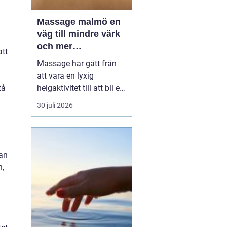
Massage malmö en
väg till mindre värk
och mer
att
vardagsenergi
Massage har gått från
att vara en lyxig
tå
helgaktivitet till att bli en
naturlig del av många
30 juli 2026
människors vardag. Fler
söker hjälp för stel
nacke, onda axlar,
spända käkar och
kan
sömnproblem. I en stad
n,
som Malmö, där tempot
är högt och många
kombinerar sti...