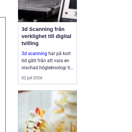
3d Scanning från
verklighet till digital
tvilling
3d scanning
har på kort
tid gått från att vara en
nischad högteknologi till
ett praktiskt verktyg för
02 juli 2026
företag, fastighetsägare
och kulturarvsaktörer.
Genom att fånga
verkligheten med laser
och kamera skapas...