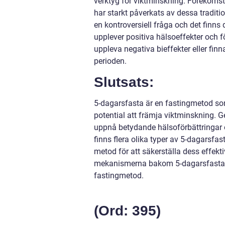
verktyg för viktminskning. Förekomste
har starkt påverkats av dessa traditi
en kontroversiell fråga och det finns
upplever positiva hälsoeffekter och f
uppleva negativa bieffekter eller finna
perioden.
Slutsats:
5-dagarsfasta är en fastingmetod so
potential att främja viktminskning. 
uppnå betydande hälsoförbättringar o
finns flera olika typer av 5-dagarsfast
metod för att säkerställa dess effekt
mekanismerna bakom 5-dagarsfasta oc
fastingmetod.
(Ord: 395)