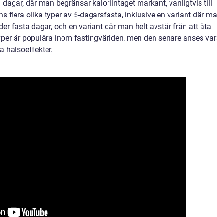
 dagar, där man begränsar kaloriintaget markant, vanligtvis till
ns flera olika typer av 5-dagarsfasta, inklusive en variant där m
der fasta dagar, och en variant där man helt avstår från att äta
yper är populära inom fastingvärlden, men den senare anses var
 hälsoeffekter.