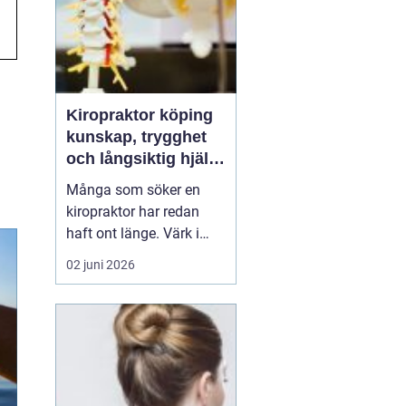
Kiropraktor köping
kunskap, trygghet
och långsiktig hjälp
för ryggen
Många som söker en
kiropraktor har redan
haft ont länge. Värk i
rygg, nacke eller huvud
02 juni 2026
blir lätt en del av
vardagen, tills något
låser sig helt eller
smärtan gör det svårt att
jobba, sova eller träna.
För den som letar efter