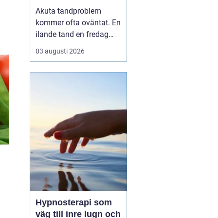
tandvärk och skador
Akuta tandproblem
kommer ofta oväntat. En
ilande tand en fredag
kväll, en svullnad som
03 augusti 2026
blir värre över natten
eller en framtand som
skadas vid en olycka. I
sådana lägen behöver
du veta vart du kan
vända dig för snabb och
trygg akut tandvård i
Karlskr...
Hypnosterapi som
väg till inre lugn och