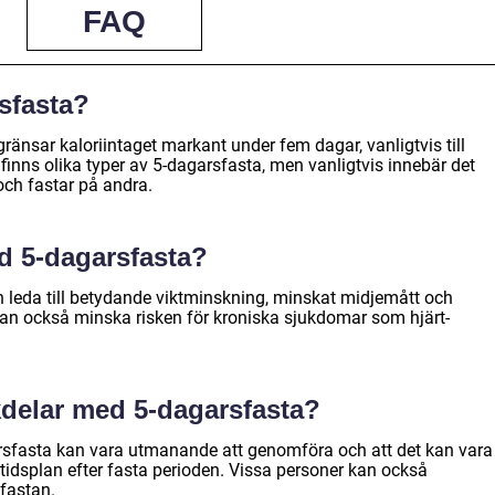
FAQ
sfasta?
änsar kaloriintaget markant under fem dagar, vanligtvis till
 finns olika typer av 5-dagarsfasta, men vanligtvis innebär det
och fastar på andra.
d 5-dagarsfasta?
an leda till betydande viktminskning, minskat midjemått och
 kan också minska risken för kroniska sjukdomar som hjärt-
kdelar med 5-dagarsfasta?
agarsfasta kan vara utmanande att genomföra och att det kan vara
ngtidsplan efter fasta perioden. Vissa personer kan också
 fastan.