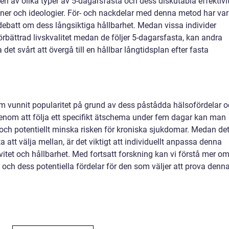
n av olika typer av 5-dagarsfasta och dess diskutabla effektivi
oner och ideologier. För- och nackdelar med denna metod har var
 debatt om dess långsiktiga hållbarhet. Medan vissa individer
örbättrad livskvalitet medan de följer 5-dagarsfasta, kan andra
 det svårt att övergå till en hållbar långtidsplan efter fasta
m vunnit popularitet på grund av dess påstådda hälsofördelar 
Genom att följa ett specifikt ätschema under fem dagar kan man
ch potentiellt minska risken för kroniska sjukdomar. Medan de
a att välja mellan, är det viktigt att individuellt anpassa denna
ivitet och hållbarhet. Med fortsatt forskning kan vi förstå mer o
h dess potentiella fördelar för den som väljer att prova denn