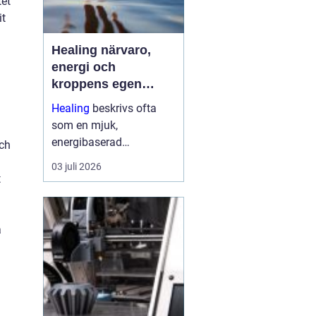
tet
it
Healing närvaro,
energi och
kroppens egen
förmåga att läka
Healing
beskrivs ofta
som en mjuk,
energibaserad
och
behandlingsmetod som
03 juli 2026
stödjer kroppens egen
t
läkningsprocess. Fokus
ligger på balans, lugn
m
och ökad närvaro
a
snarare än snabba
mirakel. Många som
provar upplever ...