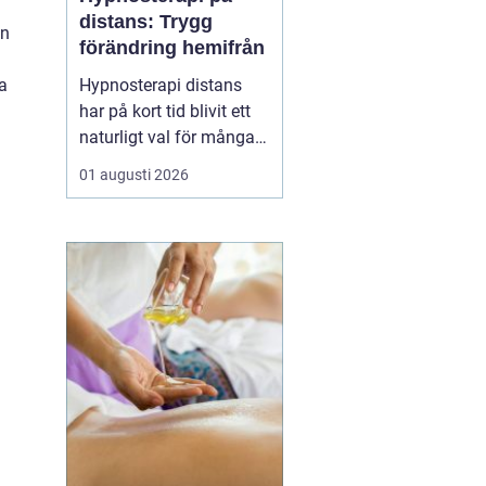
distans: Trygg
an
förändring hemifrån
a
Hypnosterapi distans
har på kort tid blivit ett
naturligt val för många
som vill arbeta med
01 augusti 2026
personlig utveckling
utan att resa till en
fysisk mottagning.
Genom säkra
videosamtal kan klient
och terapeut mötas
oavsett var i l...