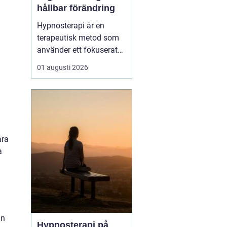
hållbar förändring
Hypnosterapi är en
terapeutisk metod som
använder ett fokuserat
och avslappnat
01 augusti 2026
sinnestillstånd för att
skapa förändring på
djupet. Genom att rikta
uppmärksamheten inåt
kan personen få tillgå...
ara
a
an
Hypnosterapi på