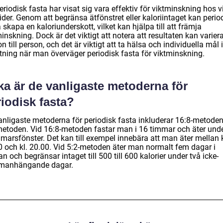
eriodisk fasta har visat sig vara effektiv för viktminskning hos v
ider. Genom att begränsa ätfönstret eller kaloriintaget kan perio
 skapa en kaloriunderskott, vilket kan hjälpa till att främja
inskning. Dock är det viktigt att notera att resultaten kan varier
n till person, och det är viktigt att ta hälsa och individuella mål i
tning när man överväger periodisk fasta för viktminskning.
ka är de vanligaste metoderna för
iodisk fasta?
anligaste metoderna för periodisk fasta inkluderar 16:8-metode
metoden. Vid 16:8-metoden fastar man i 16 timmar och äter unde
marsfönster. Det kan till exempel innebära att man äter mellan k
0 och kl. 20.00. Vid 5:2-metoden äter man normalt fem dagar i
n och begränsar intaget till 500 till 600 kalorier under två icke-
anhängande dagar.