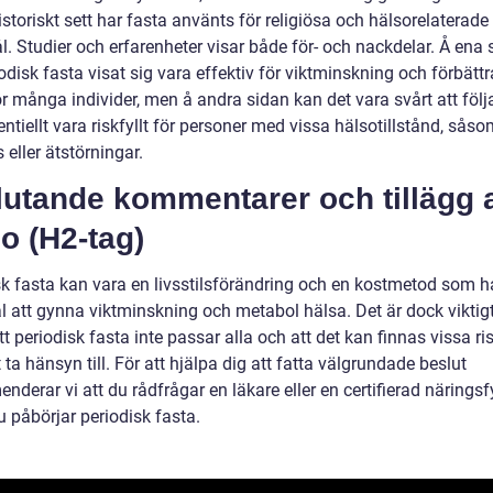
istoriskt sett har fasta använts för religiösa och hälsorelaterade
. Studier och erfarenheter visar både för- och nackdelar. Å ena 
odisk fasta visat sig vara effektiv för viktminskning och förbätt
r många individer, men å andra sidan kan det vara svårt att följ
ntiellt vara riskfyllt för personer med vissa hälsotillstånd, sås
 eller ätstörningar.
lutande kommentarer och tillägg 
o (H2-tag)
sk fasta kan vara en livsstilsförändring och en kostmetod som h
l att gynna viktminskning och metabol hälsa. Det är dock viktigt
tt periodisk fasta inte passar alla och att det kan finnas vissa ri
t ta hänsyn till. För att hjälpa dig att fatta välgrundade beslut
derar vi att du rådfrågar en läkare eller en certifierad näringsf
 påbörjar periodisk fasta.