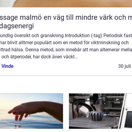
malmö en väg till mindre värk och mer
dagsenergi
undlig översikt och granskning Introduktion (-tag) Periodisk fas
har blivit alltmer populärt som en metod för viktminskning och
ättrad hälsa. Denna metod, som innebär att man alternerar mell
 och ätperioder, har dock även väckt...
 Vinde
30 jul