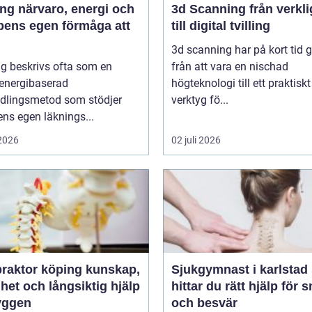
 energi och
3d Scanning från verklighet
pens egen förmåga att
till digital tvilling
3d scanning har på kort tid g
g beskrivs ofta som en
från att vara en nischad
 energibaserad
högteknologi till ett praktiskt
dlingsmetod som stödjer
verktyg fö...
ns egen läknings...
 2026
02 juli 2026
ktor köping kunskap,
Sjukgymnast i karlstad så
het och långsiktig hjälp
hittar du rätt hjälp för 
ryggen
och besvär