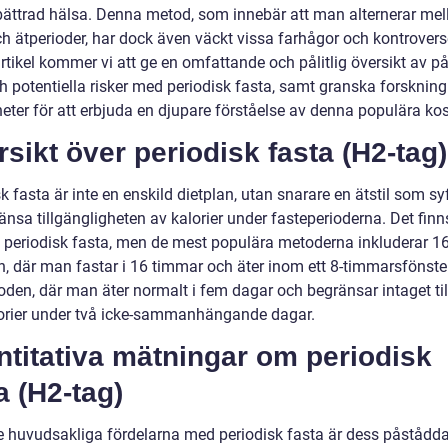
bättrad hälsa. Denna metod, som innebär att man alternerar mel
h ätperioder, har dock även väckt vissa farhågor och kontroverse
rtikel kommer vi att ge en omfattande och pålitlig översikt av 
ch potentiella risker med periodisk fasta, samt granska forsknin
heter för att erbjuda en djupare förståelse av denna populära ko
sikt över periodisk fasta (H2-tag)
k fasta är inte en enskild dietplan, utan snarare en ätstil som syft
änsa tillgängligheten av kalorier under fasteperioderna. Det finn
v periodisk fasta, men de mest populära metoderna inkluderar 16
, där man fastar i 16 timmar och äter inom ett 8-timmarsfönster
den, där man äter normalt i fem dagar och begränsar intaget till
orier under två icke-sammanhängande dagar.
titativa mätningar om periodisk
a (H2-tag)
e huvudsakliga fördelarna med periodisk fasta är dess påstådd