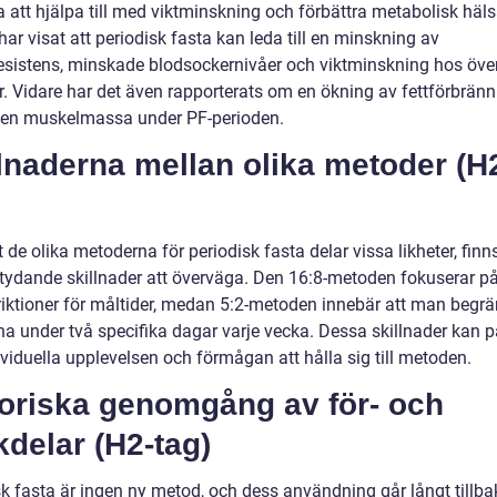
 att hjälpa till med viktminskning och förbättra metabolisk häls
har visat att periodisk fasta kan leda till en minskning av
resistens, minskade blodsockernivåer och viktminskning hos över
er. Vidare har det även rapporterats om en ökning av fettförbrän
len muskelmassa under PF-perioden.
lnaderna mellan olika metoder (H
t de olika metoderna för periodisk fasta delar vissa likheter, finn
tydande skillnader att överväga. Den 16:8-metoden fokuserar p
triktioner för måltider, medan 5:2-metoden innebär att man begr
rna under två specifika dagar varje vecka. Dessa skillnader kan 
viduella upplevelsen och förmågan att hålla sig till metoden.
toriska genomgång av för- och
delar (H2-tag)
sk fasta är ingen ny metod, och dess användning går långt tillba