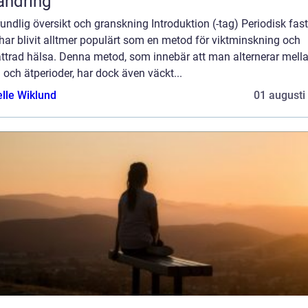
ändring
undlig översikt och granskning Introduktion (-tag) Periodisk fas
har blivit alltmer populärt som en metod för viktminskning och
ättrad hälsa. Denna metod, som innebär att man alternerar mell
 och ätperioder, har dock även väckt...
elle Wiklund
01 augusti