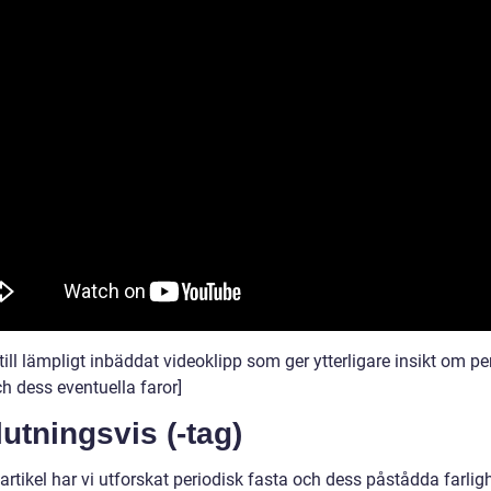
ill lämpligt inbäddat videoklipp som ger ytterligare insikt om pe
h dess eventuella faror]
utningsvis (-tag)
artikel har vi utforskat periodisk fasta och dess påstådda farligh