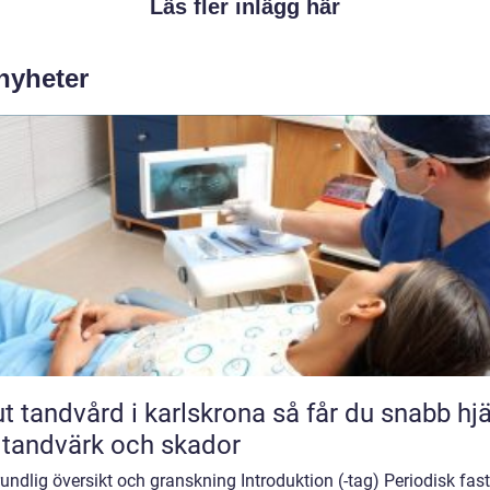
Läs fler inlägg här
 nyheter
andvård i karlskrona så får du snabb hjälp
 tandvärk och skador
undlig översikt och granskning Introduktion (-tag) Periodisk fas