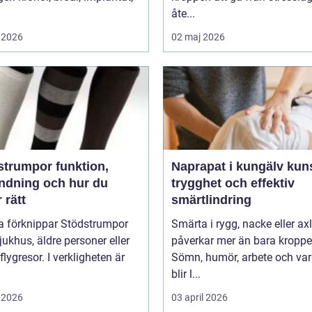
åte...
 2026
02 maj 2026
umpor funktion,
Naprapat i kungälv kunskap,
ndning och hur du
trygghet och effektiv
r rätt
smärtlindring
 förknippar Stödstrumpor
Smärta i rygg, nacke eller ax
ukhus, äldre personer eller
påverkar mer än bara kroppe
flygresor. I verkligheten är
Sömn, humör, arbete och va
blir l...
 2026
03 april 2026