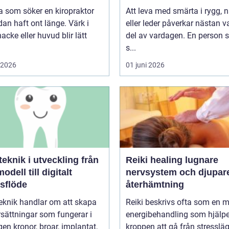
 som söker en kiropraktor
Att leva med smärta i rygg, 
dan haft ont länge. Värk i
eller leder påverkar nästan v
nacke eller huvud blir lätt
del av vardagen. En person
s...
i 2026
01 juni 2026
knik i utveckling från
Reiki healing lugnare
odell till digitalt
nervsystem och djupar
tsflöde
återhämtning
eknik handlar om att skapa
Reiki beskrivs ofta som en 
sättningar som fungerar i
energibehandling som hjälpe
r, implantat,
kroppen att gå från stressläge