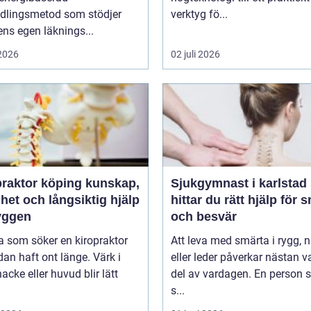
dlingsmetod som stödjer
verktyg fö...
ns egen läknings...
 2026
02 juli 2026
ktor köping kunskap,
Sjukgymnast i karlstad så
het och långsiktig hjälp
hittar du rätt hjälp för 
ryggen
och besvär
 som söker en kiropraktor
Att leva med smärta i rygg, 
dan haft ont länge. Värk i
eller leder påverkar nästan v
nacke eller huvud blir lätt
del av vardagen. En person
s...