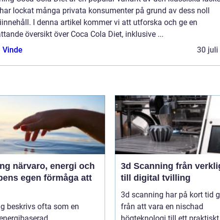
har lockat många privata konsumenter på grund av dess noll
iinnehåll. I denna artikel kommer vi att utforska och ge en
tande översikt över Coca Cola Diet, inklusive ...
 Vinde
30 jul
 energi och
3d Scanning från verklighet
pens egen förmåga att
till digital tvilling
3d scanning har på kort tid g
g beskrivs ofta som en
från att vara en nischad
 energibaserad
högteknologi till ett praktiskt