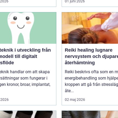
i 2026
01 juni 2026
knik i utveckling från
Reiki healing lugnare
odell till digitalt
nervsystem och djupar
tsflöde
återhämtning
eknik handlar om att skapa
Reiki beskrivs ofta som en 
sättningar som fungerar i
energibehandling som hjälpe
r, implantat,
kroppen att gå från stressläge
åte...
 2026
02 maj 2026