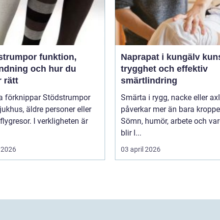
umpor funktion,
Naprapat i kungälv kunskap,
ndning och hur du
trygghet och effektiv
r rätt
smärtlindring
 förknippar Stödstrumpor
Smärta i rygg, nacke eller ax
ukhus, äldre personer eller
påverkar mer än bara kroppe
flygresor. I verkligheten är
Sömn, humör, arbete och va
blir l...
 2026
03 april 2026