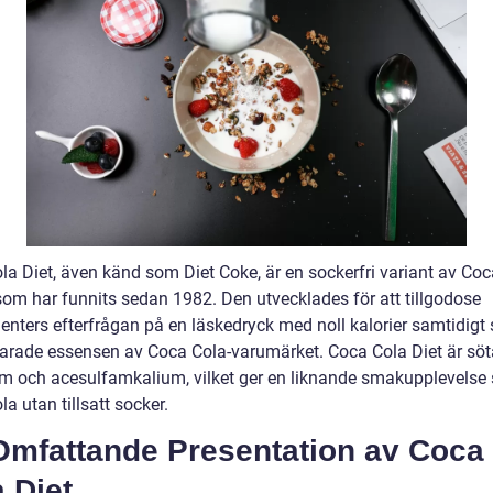
la Diet, även känd som Diet Coke, är en sockerfri variant av Coc
som har funnits sedan 1982. Den utvecklades för att tillgodose
nters efterfrågan på en läskedryck med noll kalorier samtidigt
arade essensen av Coca Cola-varumärket. Coca Cola Diet är sö
m och acesulfamkalium, vilket ger en liknande smakupplevelse
a utan tillsatt socker.
Omfattande Presentation av Coca
 Diet