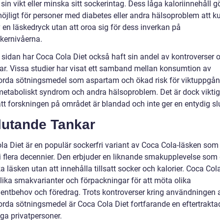
sin vikt eller minska sitt sockerintag. Dess låga kaloriinnehåll g
öjligt för personer med diabetes eller andra hälsoproblem att 
 en läskedryck utan att oroa sig för dess inverkan på
kernivåerna.
 sidan har Coca Cola Diet också haft sin andel av kontroverser 
ar. Vissa studier har visat ett samband mellan konsumtion av
orda sötningsmedel som aspartam och ökad risk för viktuppgån
metaboliskt syndrom och andra hälsoproblem. Det är dock viktigt
att forskningen på området är blandad och inte ger en entydig sl
lutande Tankar
la Diet är en populär sockerfri variant av Coca Cola-läsken som
 i flera decennier. Den erbjuder en liknande smakupplevelse som
a läsken utan att innehålla tillsatt socker och kalorier. Coca Col
olika smakvarianter och förpackningar för att möta olika
ntbehov och föredrag. Trots kontroverser kring användningen 
orda sötningsmedel är Coca Cola Diet fortfarande en eftertrakta
ga privatpersoner.