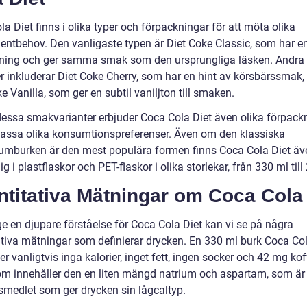
a Diet finns i olika typer och förpackningar för att möta olika
ntbehov. Den vanligaste typen är Diet Coke Classic, som har en 
ning och ger samma smak som den ursprungliga läsken. Andra
er inkluderar Diet Coke Cherry, som har en hint av körsbärssmak,
e Vanilla, som ger en subtil vaniljton till smaken.
dessa smakvarianter erbjuder Coca Cola Diet även olika förpack
 passa olika konsumtionspreferenser. Även om den klassiska
umburken är den mest populära formen finns Coca Cola Diet äv
lig i plastflaskor och PET-flaskor i olika storlekar, från 330 ml till 2
titativa Mätningar om Coca Cola 
ge en djupare förståelse för Coca Cola Diet kan vi se på några
ativa mätningar som definierar drycken. En 330 ml burk Coca Col
er vanligtvis inga kalorier, inget fett, ingen socker och 42 mg kof
m innehåller den en liten mängd natrium och aspartam, som är
smedlet som ger drycken sin lågcaltyp.