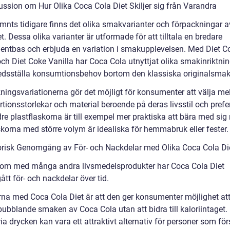
ussion om Hur Olika Coca Cola Diet Skiljer sig från Varandra
nts tidigare finns det olika smakvarianter och förpackningar 
t. Dessa olika varianter är utformade för att tilltala en bredare
ntbas och erbjuda en variation i smakupplevelsen. Med Diet C
ch Diet Coke Vanilla har Coca Cola utnyttjat olika smakinriktnin
lfredsställa konsumtionsbehov bortom den klassiska originalsma
ningsvariationerna gör det möjligt för konsumenter att välja me
rtionsstorlekar och material beroende på deras livsstil och prefe
re plastflaskorna är till exempel mer praktiska att bära med si
skorna med större volym är idealiska för hemmabruk eller fester.
orisk Genomgång av För- och Nackdelar med Olika Coca Cola Di
som med många andra livsmedelsprodukter har Coca Cola Diet
tt för- och nackdelar över tid.
rna med Coca Cola Diet är att den ger konsumenter möjlighet att
bubblande smaken av Coca Cola utan att bidra till kaloriintaget.
ia drycken kan vara ett attraktivt alternativ för personer som fö