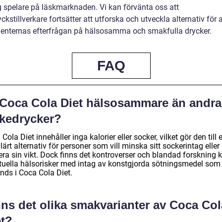
ig spelare på läskmarknaden. Vi kan förvänta oss att
ckstillverkare fortsätter att utforska och utveckla alternativ för 
nternas efterfrågan på hälsosamma och smakfulla drycker.
FAQ
 Coca Cola Diet hälsosammare än andra
skedrycker?
Cola Diet innehåller inga kalorier eller socker, vilket gör den till e
ärt alternativ för personer som vill minska sitt sockerintag eller
ra sin vikt. Dock finns det kontroverser och blandad forskning k
tuella hälsorisker med intag av konstgjorda sötningsmedel som
nds i Coca Cola Diet.
nns det olika smakvarianter av Coca Col
et?