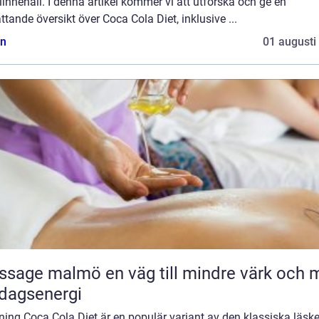
iinnehåll. I denna artikel kommer vi att utforska och ge en
tande översikt över Coca Cola Diet, inklusive ...
n
01 augusti
malmö en väg till mindre värk och mer
dagsenergi
ning Coca Cola Diet är en populär variant av den klassiska läsk