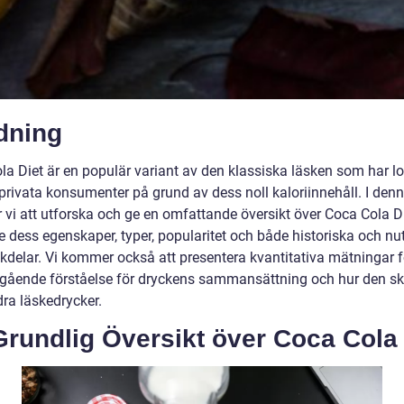
dning
la Diet är en populär variant av den klassiska läsken som har l
rivata konsumenter på grund av dess noll kaloriinnehåll. I denna
vi att utforska och ge en omfattande översikt över Coca Cola Di
e dess egenskaper, typer, popularitet och både historiska och nut
kdelar. Vi kommer också att presentera kvantitativa mätningar f
ngående förståelse för dryckens sammansättning och hur den skil
dra läskedrycker.
rundlig Översikt över Coca Cola 