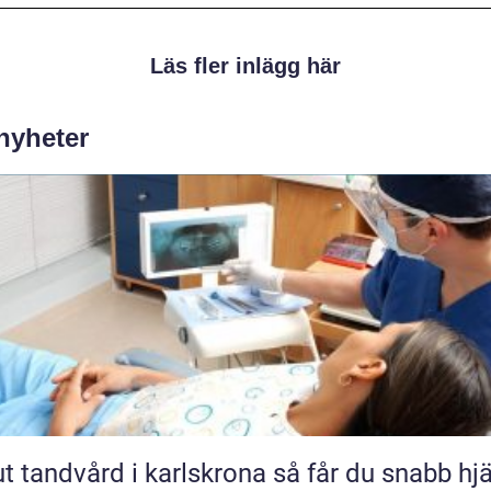
Läs fler inlägg här
 nyheter
andvård i karlskrona så får du snabb hjälp