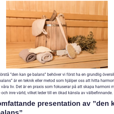
förstå ”den kan ge balans” behöver vi först ha en grundlig översi
balans” är en teknik eller metod som hjälper oss att hitta harmo
i våra liv. Det är en praxis som fokuserar på att skapa harmoni 
e och inre värld, vilket leder till en ökad känsla av välbefinnande.
omfattande presentation av ”den 
balans”