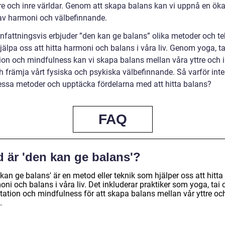
tre och inre världar. Genom att skapa balans kan vi uppnå en ök
av harmoni och välbefinnande.
attningsvis erbjuder ”den kan ge balans” olika metoder och te
hjälpa oss att hitta harmoni och balans i våra liv. Genom yoga, tai
ion och mindfulness kan vi skapa balans mellan våra yttre och i
ch främja vårt fysiska och psykiska välbefinnande. Så varför int
essa metoder och upptäcka fördelarna med att hitta balans?
FAQ
 är 'den kan ge balans'?
kan ge balans' är en metod eller teknik som hjälper oss att hitta
ni och balans i våra liv. Det inkluderar praktiker som yoga, tai c
tation och mindfulness för att skapa balans mellan vår yttre och
.