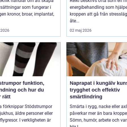
eknik handlar om att skapa
Reiki beskrivs ofta som en 
sättningar som fungerar i
energibehandling som hjälpe
r, implantat,
kroppen att gå från stressläge
åte...
 2026
02 maj 2026
umpor funktion,
Naprapat i kungälv kunskap,
ndning och hur du
trygghet och effektiv
r rätt
smärtlindring
 förknippar Stödstrumpor
Smärta i rygg, nacke eller ax
ukhus, äldre personer eller
påverkar mer än bara kroppe
flygresor. I verkligheten är
Sömn, humör, arbete och va
blir l...