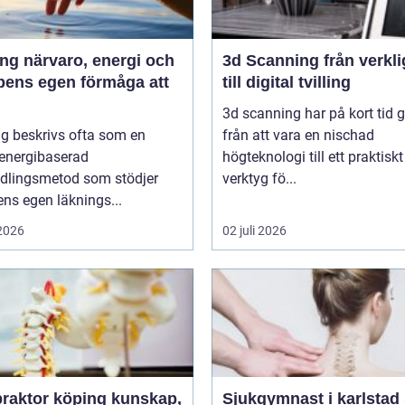
 energi och
3d Scanning från verklighet
pens egen förmåga att
till digital tvilling
3d scanning har på kort tid g
g beskrivs ofta som en
från att vara en nischad
 energibaserad
högteknologi till ett praktiskt
dlingsmetod som stödjer
verktyg fö...
ns egen läknings...
 2026
02 juli 2026
ktor köping kunskap,
Sjukgymnast i karlstad så