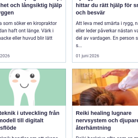
het och långsiktig hjälp
hittar du rätt hjälp för 
ryggen
och besvär
 som söker en kiropraktor
Att leva med smärta i rygg, 
dan haft ont länge. Värk i
eller leder påverkar nästan v
nacke eller huvud blir lätt
del av vardagen. En person
s...
i 2026
01 juni 2026
knik i utveckling från
Reiki healing lugnare
odell till digitalt
nervsystem och djupar
tsflöde
återhämtning