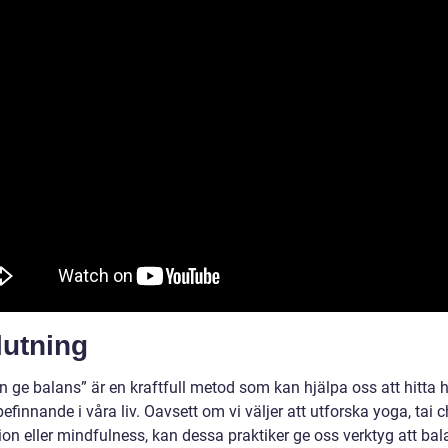
lutning
n ge balans” är en kraftfull metod som kan hjälpa oss att hitta
efinnande i våra liv. Oavsett om vi väljer att utforska yoga, tai ch
ion eller mindfulness, kan dessa praktiker ge oss verktyg att ba