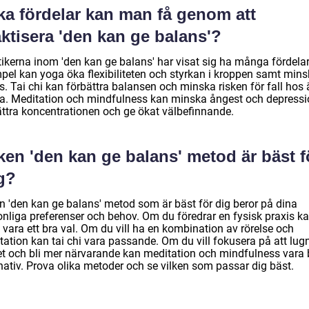
ka fördelar kan man få genom att
ktisera 'den kan ge balans'?
ikerna inom 'den kan ge balans' har visat sig ha många fördelar.
pel kan yoga öka flexibiliteten och styrkan i kroppen samt min
s. Tai chi kan förbättra balansen och minska risken för fall hos 
a. Meditation och mindfulness kan minska ångest och depressi
ättra koncentrationen och ge ökat välbefinnande.
ken 'den kan ge balans' metod är bäst f
g?
en 'den kan ge balans' metod som är bäst för dig beror på dina
onliga preferenser och behov. Om du föredrar en fysisk praxis k
vara ett bra val. Om du vill ha en kombination av rörelse och
tation kan tai chi vara passande. Om du vill fokusera på att lug
et och bli mer närvarande kan meditation och mindfulness vara 
nativ. Prova olika metoder och se vilken som passar dig bäst.