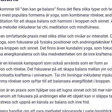
kommer till ”den kan ge balans” finns det flera olika typer och te
e mest populära formerna är yoga, som kombinerar rörelser, an
itation för att skapa balans och harmoni i kroppen och sinnet.
a metoder inkluderar tai chi, meditation och mindfulness.
en omfattande praxis med olika stilar och nivåer av intensitet. D
oga, som fokuserar på fysiska positioner och andningstekniker f
ra kroppen och sinnet. Det finns även kundalini yoga, som foku
na energikanalerna och öka medvetenheten om de inre krafterna
 är en kinesisk kampsport som också används som en form av
ion och rörelse. Det fokuserar på att skapa balans mellan yin oc
motsatta krafterna i universum. Tai chi övningar inkluderar mjuk
a rörelser som syftar till att balansera energiflödet i kroppen.
ion är en praxis som hjälper oss att lugna sinnet och bli mer nä
 Genom att fokusera på andningen eller ett objekt kan vi släppa 
 stress och uppnå en känsla av balans och inre frid.
ness handlar om att vara medvetet närvarande i varje ögonblick