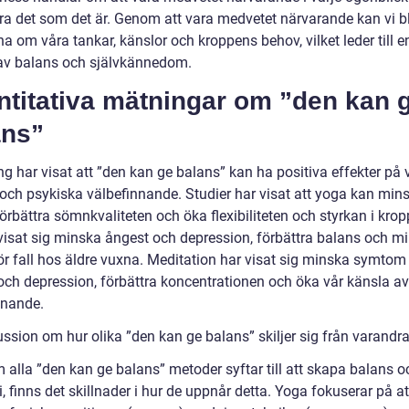
ra det som det är. Genom att vara medvetet närvarande kan vi b
a om våra tankar, känslor och kroppens behov, vilket leder till 
av balans och självkännedom.
ntitativa mätningar om ”den kan 
ans”
g har visat att ”den kan ge balans” kan ha positiva effekter på 
 och psykiska välbefinnande. Studier har visat att yoga kan min
förbättra sömnkvaliteten och öka flexibiliteten och styrkan i krop
 visat sig minska ångest och depression, förbättra balans och m
för fall hos äldre vuxna. Meditation har visat sig minska symtom
och depression, förbättra koncentrationen och öka vår känsla av
nnande.
ussion om hur olika ”den kan ge balans” skiljer sig från varandr
 alla ”den kan ge balans” metoder syftar till att skapa balans o
 finns det skillnader i hur de uppnår detta. Yoga fokuserar på at