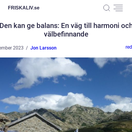
FRISKALIV.
se
Den kan ge balans: En väg till harmoni oc
välbefinnande
red
ember 2023
Jon Larsson