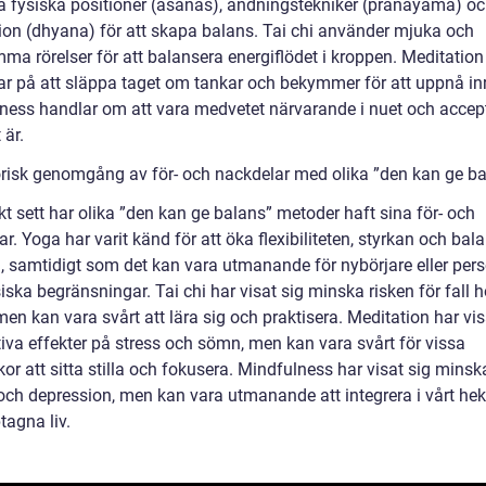
 fysiska positioner (asanas), andningstekniker (pranayama) o
ion (dhyana) för att skapa balans. Tai chi använder mjuka och
ma rörelser för att balansera energiflödet i kroppen. Meditation
ar på att släppa taget om tankar och bekymmer för att uppnå inre
ness handlar om att vara medvetet närvarande i nuet och accep
 är.
orisk genomgång av för- och nackdelar med olika ”den kan ge b
kt sett har olika ”den kan ge balans” metoder haft sina för- och
r. Yoga har varit känd för att öka flexibiliteten, styrkan och bal
, samtidigt som det kan vara utmanande för nybörjare eller per
ska begränsningar. Tai chi har visat sig minska risken för fall h
en kan vara svårt att lära sig och praktisera. Meditation har vis
tiva effekter på stress och sömn, men kan vara svårt för vissa
r att sitta stilla och fokusera. Mindfulness har visat sig minsk
och depression, men kan vara utmanande att integrera i vårt hek
tagna liv.