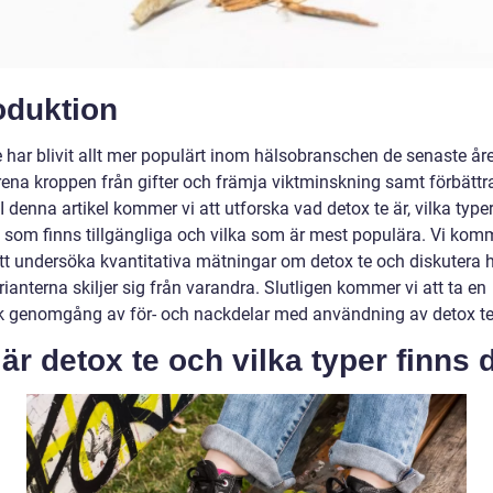
oduktion
e har blivit allt mer populärt inom hälsobranschen de senaste år
rena kroppen från gifter och främja viktminskning samt förbättr
I denna artikel kommer vi att utforska vad detox te är, vilka type
e som finns tillgängliga och vilka som är mest populära. Vi kom
tt undersöka kvantitativa mätningar om detox te och diskutera 
rianterna skiljer sig från varandra. Slutligen kommer vi att ta en
sk genomgång av för- och nackdelar med användning av detox te
är detox te och vilka typer finns 