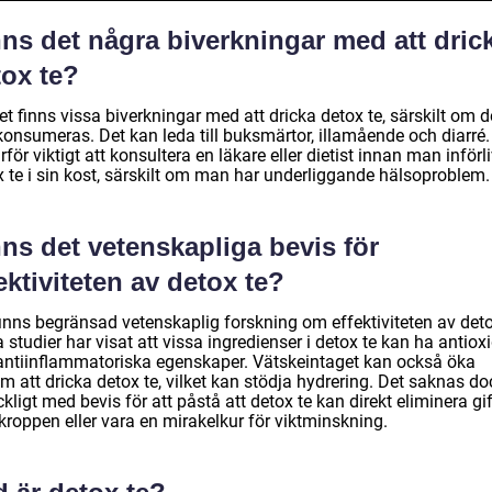
ns det några biverkningar med att dric
tox te?
et finns vissa biverkningar med att dricka detox te, särskilt om d
konsumeras. Det kan leda till buksmärtor, illamående och diarré.
rför viktigt att konsultera en läkare eller dietist innan man införl
x te i sin kost, särskilt om man har underliggande hälsoproblem.
ns det vetenskapliga bevis för
ektiviteten av detox te?
finns begränsad vetenskaplig forskning om effektiviteten av deto
 studier har visat att vissa ingredienser i detox te kan ha antiox
antiinflammatoriska egenskaper. Vätskeintaget kan också öka
 att dricka detox te, vilket kan stödja hydrering. Det saknas do
äckligt med bevis för att påstå att detox te kan direkt eliminera gif
kroppen eller vara en mirakelkur för viktminskning.