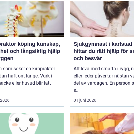
ktor köping kunskap,
Sjukgymnast i karlstad så
het och långsiktig hjälp
hittar du rätt hjälp för 
ryggen
och besvär
 som söker en kiropraktor
Att leva med smärta i rygg, 
dan haft ont länge. Värk i
eller leder påverkar nästan v
nacke eller huvud blir lätt
del av vardagen. En person
s...
i 2026
01 juni 2026