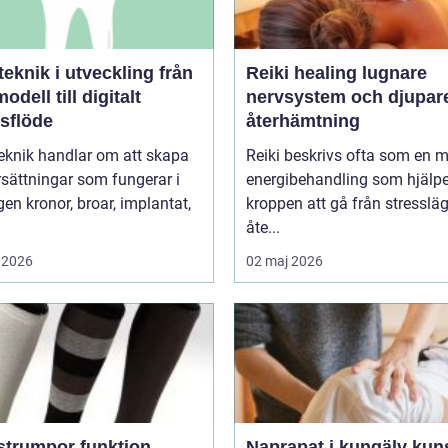
knik i utveckling från
Reiki healing lugnare
odell till digitalt
nervsystem och djupar
tsflöde
återhämtning
eknik handlar om att skapa
Reiki beskrivs ofta som en 
sättningar som fungerar i
energibehandling som hjälpe
r, implantat,
kroppen att gå från stressläge
åte...
 2026
02 maj 2026
umpor funktion,
Naprapat i kungälv kunskap,