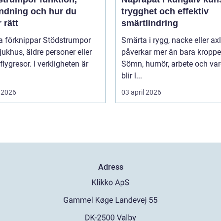
ndning och hur du
trygghet och effektiv
r rätt
smärtlindring
 förknippar Stödstrumpor
Smärta i rygg, nacke eller ax
ukhus, äldre personer eller
påverkar mer än bara kroppe
flygresor. I verkligheten är
Sömn, humör, arbete och va
blir l...
 2026
03 april 2026
Adress