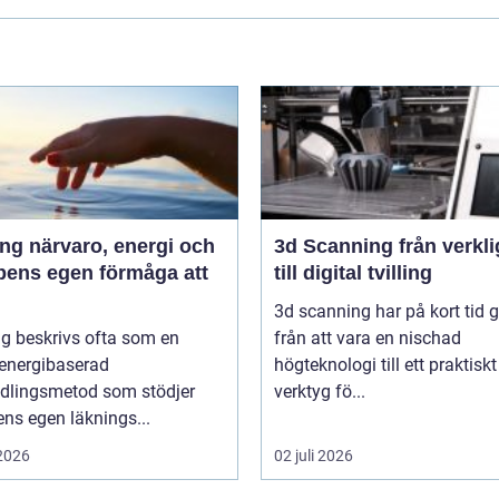
 energi och
3d Scanning från verklighet
pens egen förmåga att
till digital tvilling
3d scanning har på kort tid g
g beskrivs ofta som en
från att vara en nischad
 energibaserad
högteknologi till ett praktiskt
dlingsmetod som stödjer
verktyg fö...
ns egen läknings...
 2026
02 juli 2026