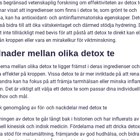
ns begränsad vetenskaplig forskning om effektiviteten av detox t
har visat att ingredienser som finns i detox te, som grönt te och
a, kan ha antioxidant- och antiinflammatoriska egenskaper. Det
så bidra till att öka vätskeintaget och därmed stödja hydrering.
t inte tillräckligt med bevis för att påstå att detox te direkt kan e
rån kroppen eller vara en mirakelkur för viktminskning.
lnader mellan olika detox te
erna mellan olika detox te ligger främst i deras ingredienser oc
effekter på kroppen. Vissa detox te är mer inriktade på att rena 
ndra kan ha fokus på att främja tarmhälsan eller minska infl
n. Det är viktigt att välja ett detox te som passar dina individuel
hov och mål.
sk genomgång av för- och nackdelar med detox te
ngen av detox te går långt bak i historien och har influerats av
nell kinesisk och indisk medicin. Fördelarna med att dricka detox
ra stöd för matsmältning, främjande av god hudhälsa, och bidra t