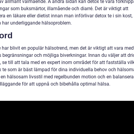
av allmänt välmående. Å andra sidan kan detox te vara förknip
ngar som buksmärtor, illamående och diarré. Det är viktigt att
ra en läkare eller dietist innan man införlivar detox te i sin kost, 
har underliggande hälsoproblem.
ord
 har blivit en populär hälsotrend, men det är viktigt att vara me
 begränsningar och möjliga biverkningar. Innan du väljer att dri
, se till att tala med en expert inom området för att fastställa vil
x te som är bäst lämpad för dina individuella behov och hälsom
t en hälsosam livsstil med regelbunden motion och en balansera
dläggande för att uppnå och bibehålla optimal hälsa.