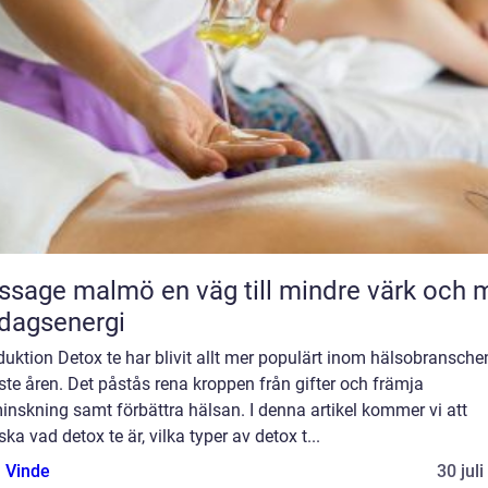
malmö en väg till mindre värk och mer
dagsenergi
duktion Detox te har blivit allt mer populärt inom hälsobransche
te åren. Det påstås rena kroppen från gifter och främja
inskning samt förbättra hälsan. I denna artikel kommer vi att
ska vad detox te är, vilka typer av detox t...
 Vinde
30 jul