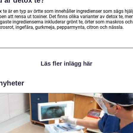
 är detox te?
x te är en typ av örtte som innehåller ingredienser som sägs hjä
en att rensa ut toxiner. Det finns olika varianter av detox te, me
igaste ingredienserna inkluderar grönt te, örter som maskros och
rosrot, ingefära, gurkmeja, pepparmynta, citron och nässla.
Läs fler inlägg här
 nyheter