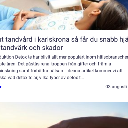
andvård i karlskrona så får du snabb hjälp
 tandvärk och skador
duktion Detox te har blivit allt mer populärt inom hälsobransche
te åren. Det påstås rena kroppen från gifter och främja
inskning samt förbättra hälsan. I denna artikel kommer vi att
ska vad detox te är, vilka typer av detox t...
n
03 augusti