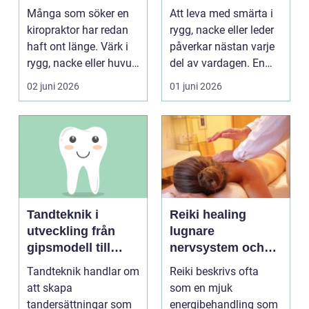
hjälp för ryggen
smärta och besvär
Många som söker en
Att leva med smärta i
kiropraktor har redan
rygg, nacke eller leder
haft ont länge. Värk i
påverkar nästan varje
rygg, nacke eller huvud
del av vardagen. En
blir lätt en...
person som s...
02 juni 2026
01 juni 2026
Tandteknik i
Reiki healing
utveckling från
lugnare
gipsmodell till
nervsystem och
digitalt arbetsflöde
djupare
Tandteknik handlar om
Reiki beskrivs ofta
återhämtning
att skapa
som en mjuk
tandersättningar som
energibehandling som