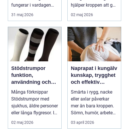
fungerar i vardagen
hjälper kroppen att gå
kronor, broar,
från stressläge till
31 maj 2026
02 maj 2026
implantat, ...
åte...
Stödstrumpor
Naprapat i kungälv
funktion,
kunskap, trygghet
användning och
och effektiv
hur du väljer rätt
smärtlindring
Många förknippar
Smärta i rygg, nacke
Stödstrumpor med
eller axlar påverkar
sjukhus, äldre personer
mer än bara kroppen.
eller långa flygresor. I
Sömn, humör, arbete
verkligheten är d...
och vardag blir l...
02 maj 2026
03 april 2026