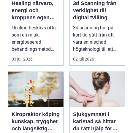
Healing närvaro,
3d Scanning från
energi och
verklighet till
kroppens egen
digital tvilling
förmåga att läka
Healing beskrivs ofta
3d scanning har på
som en mjuk,
kort tid gått från att
energibaserad
vara en nischad
behandlingsmetod
högteknologi till ett
som stödjer kroppens
praktiskt verktyg fö...
03 juli 2026
02 juli 2026
egen läknings...
Kiropraktor köping
Sjukgymnast i
kunskap, trygghet
karlstad så hittar
och långsiktig
du rätt hjälp för