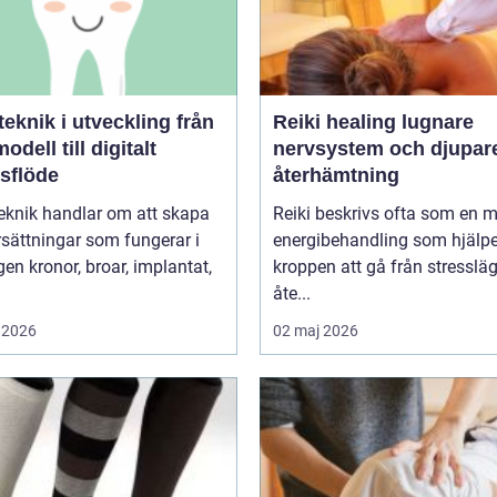
knik i utveckling från
Reiki healing lugnare
odell till digitalt
nervsystem och djupar
tsflöde
återhämtning
eknik handlar om att skapa
Reiki beskrivs ofta som en 
sättningar som fungerar i
energibehandling som hjälpe
r, implantat,
kroppen att gå från stressläge
åte...
 2026
02 maj 2026