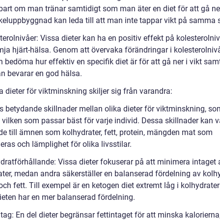
art om man tränar samtidigt som man äter en diet för att gå ner 
eluppbyggnad kan leda till att man inte tappar vikt på samma s
terolnivåer: Vissa dieter kan ha en positiv effekt på kolesterolni
mja hjärt-hälsa. Genom att övervaka förändringar i kolesterolniv
bedöma hur effektiv en specifik diet är för att gå ner i vikt samt
 bevarar en god hälsa.
a dieter för viktminskning skiljer sig från varandra:
ns betydande skillnader mellan olika dieter för viktminskning, s
vilken som passar bäst för varje individ. Dessa skillnader kan v
ade till ämnen som kolhydrater, fett, protein, mängden mat som
as och lämplighet för olika livsstilar.
dratförhållande: Vissa dieter fokuserar på att minimera intaget 
ater, medan andra säkerställer en balanserad fördelning av kolhy
och fett. Till exempel är en ketogen diet extremt låg i kolhydrat
eten har en mer balanserad fördelning.
ntag: En del dieter begränsar fettintaget för att minska kalorier