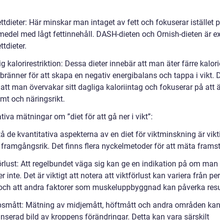
ttdieter: Här minskar man intaget av fett och fokuserar istället p
smedel med lågt fettinnehåll. DASH-dieten och Ornish-dieten är 
ttdieter.
ig kalorirestriktion: Dessa dieter innebär att man äter färre kalori
bränner för att skapa en negativ energibalans och tappa i vikt. 
att man övervakar sitt dagliga kaloriintag och fokuserar på att 
mt och näringsrikt.
tiva mätningar om ”diet för att gå ner i vikt”:
tå de kvantitativa aspekterna av en diet för viktminskning är vikti
a framgångsrik. Det finns flera nyckelmetoder för att mäta frams
örlust: Att regelbundet väga sig kan ge en indikation på om man 
ler inte. Det är viktigt att notera att viktförlust kan variera från per
och att andra faktorer som muskeluppbyggnad kan påverka resu
psmått: Mätning av midjemått, höftmått och andra områden kan
nserad bild av kroppens förändringar. Detta kan vara särskilt