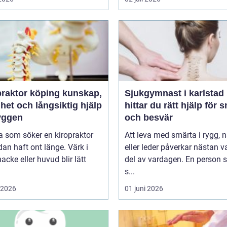
ktor köping kunskap,
Sjukgymnast i karlstad så
het och långsiktig hjälp
hittar du rätt hjälp för 
ryggen
och besvär
 som söker en kiropraktor
Att leva med smärta i rygg, 
dan haft ont länge. Värk i
eller leder påverkar nästan v
nacke eller huvud blir lätt
del av vardagen. En person
s...
i 2026
01 juni 2026