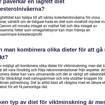
 påverkar en lågfett diet
lesterolnivåerna?
gfettdiet kan hjälpa till att sänka kolesterolnivåerna för vissa
oner, särskilt om de tidigare hade en diet som innehöll mycket m
. Genom att minska intaget av mättat fett och öka intaget av
osamma fetter som omegafettsyror kan man främja en
osammare kolesterolprofil.
 man kombinera olika dieter för att gå 
ikt?
r möjligt att kombinera olika dieter för viktminskning, men det ä
gt att vara försiktig och följa rekommendationer från experter. At
nera dieter kan vara utmanande och det är viktigt att säkerställ
får tillräckligt med näringsämnen och inte utsätter kroppen för
riven påfrestning. Det är alltid bäst att rådgöra med en läkare el
etist för att få personliga råd.
ken typ av diet för viktminskning är me