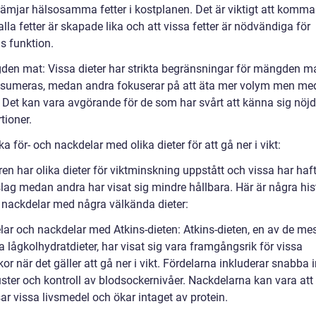
rämjar hälsosamma fetter i kostplanen. Det är viktigt att komma
 alla fetter är skapade lika och att vissa fetter är nödvändiga för
s funktion.
den mat: Vissa dieter har strikta begränsningar för mängden 
sumeras, medan andra fokuserar på att äta mer volym men med
r. Det kan vara avgörande för de som har svårt att känna sig nö
tioner.
ka för- och nackdelar med olika dieter för att gå ner i vikt:
en har olika dieter för viktminskning uppstått och vissa har haft
ag medan andra har visat sig mindre hållbara. Här är några his
h nackdelar med några välkända dieter:
elar och nackdelar med Atkins-dieten: Atkins-dieten, en av de me
 lågkolhydratdieter, har visat sig vara framgångsrik för vissa
r när det gäller att gå ner i vikt. Fördelarna inkluderar snabba i
uster och kontroll av blodsockernivåer. Nackdelarna kan vara att
ar vissa livsmedel och ökar intaget av protein.