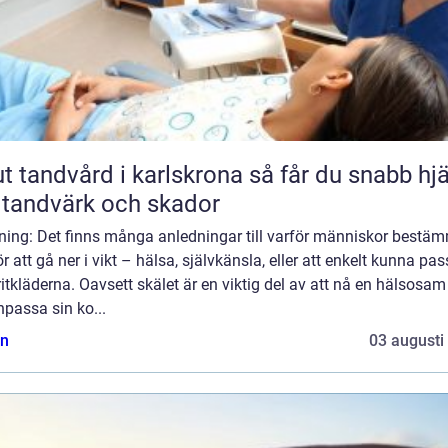
andvård i karlskrona så får du snabb hjälp
 tandvärk och skador
dning: Det finns många anledningar till varför människor bestä
ör att gå ner i vikt – hälsa, självkänsla, eller att enkelt kunna pas
itkläderna. Oavsett skälet är en viktig del av att nå en hälsosam 
npassa sin ko...
n
03 augusti