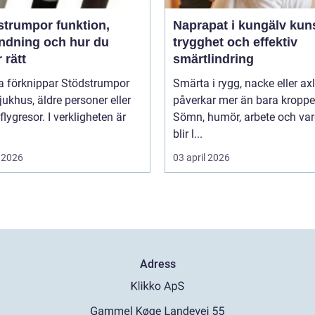
umpor funktion,
Naprapat i kungälv kunskap,
ndning och hur du
trygghet och effektiv
r rätt
smärtlindring
 förknippar Stödstrumpor
Smärta i rygg, nacke eller ax
ukhus, äldre personer eller
påverkar mer än bara kroppe
flygresor. I verkligheten är
Sömn, humör, arbete och va
blir l...
 2026
03 april 2026
Adress