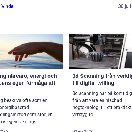
 Vinde
30 jul
 energi och
3d Scanning från verklighet
pens egen förmåga att
till digital tvilling
3d scanning har på kort tid g
g beskrivs ofta som en
från att vara en nischad
 energibaserad
högteknologi till ett praktiskt
dlingsmetod som stödjer
verktyg fö...
ns egen läknings...
 2026
02 juli 2026