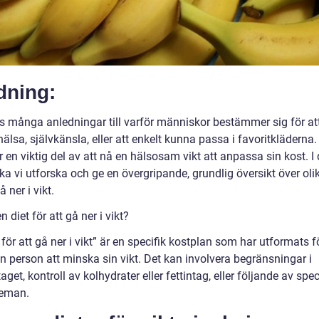
dning:
ns många anledningar till varför människor bestämmer sig för at
 hälsa, självkänsla, eller att enkelt kunna passa i favoritkläderna
r en viktig del av att nå en hälsosam vikt att anpassa sin kost. 
ska vi utforska och ge en övergripande, grundlig översikt över oli
å ner i vikt.
n diet för att gå ner i vikt?
 för att gå ner i vikt” är en specifik kostplan som har utformats fö
n person att minska sin vikt. Det kan involvera begränsningar i
taget, kontroll av kolhydrater eller fettintag, eller följande av spec
eman.