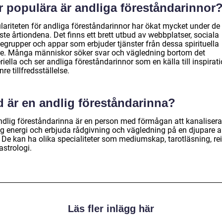
r populära är andliga föreståndarinnor
lariteten för andliga föreståndarinnor har ökat mycket under de
te årtiondena. Det finns ett brett utbud av webbplatser, sociala
egrupper och appar som erbjuder tjänster från dessa spirituella
re. Många människor söker svar och vägledning bortom det
iella och ser andliga föreståndarinnor som en källa till inspirat
nre tillfredsställelse.
d är en andlig föreståndarinna?
ndlig föreståndarinna är en person med förmågan att kanalisera
ig energi och erbjuda rådgivning och vägledning på en djupare a
 De kan ha olika specialiteter som mediumskap, tarotläsning, rei
 astrologi.
Läs fler inlägg här