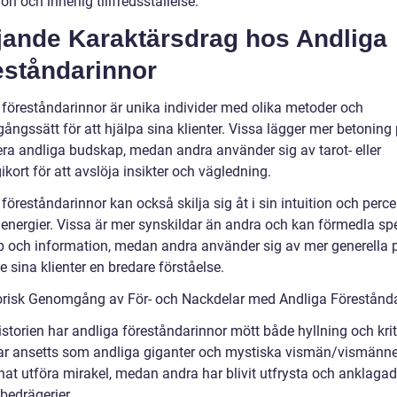
ion och innerlig tillfredsställelse.
ljande Karaktärsdrag hos Andliga
eståndarinnor
 föreståndarinnor är unika individer med olika metoder och
gångssätt för att hjälpa sina klienter. Vissa lägger mer betoning 
era andliga budskap, medan andra använder sig av tarot- eller
ikort för att avslöja insikter och vägledning.
föreståndarinnor kan också skilja sig åt i sin intuition och perc
 energier. Vissa är mer synskildar än andra och kan förmedla spe
 och information, medan andra använder sig av mer generella p
ge sina klienter en bredare förståelse.
orisk Genomgång av För- och Nackdelar med Andliga Förestånd
storien har andliga föreståndarinnor mött både hyllning och krit
ar ansetts som andliga giganter och mystiska vismän/vismän
at utföra mirakel, medan andra har blivit utfrysta och anklagade
bedrägerier.