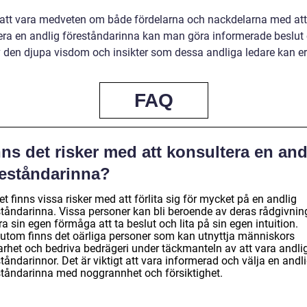
tt vara medveten om både fördelarna och nackdelarna med att
era en andlig föreståndarinna kan man göra informerade beslut
v den djupa visdom och insikter som dessa andliga ledare kan e
FAQ
ns det risker med att konsultera en and
reståndarinna?
et finns vissa risker med att förlita sig för mycket på en andlig
ståndarinna. Vissa personer kan bli beroende av deras rådgivnin
ra sin egen förmåga att ta beslut och lita på sin egen intuition.
utom finns det oärliga personer som kan utnyttja människors
arhet och bedriva bedrägeri under täckmanteln av att vara andli
tåndarinnor. Det är viktigt att vara informerad och välja en andl
ståndarinna med noggrannhet och försiktighet.