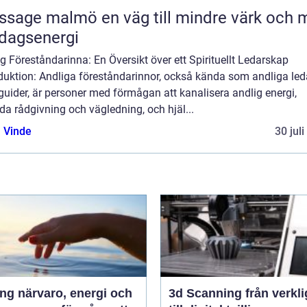
malmö en väg till mindre värk och mer
dagsenergi
g Föreståndarinna: En Översikt över ett Spirituellt Ledarskap
duktion: Andliga föreståndarinnor, också kända som andliga led
 guider, är personer med förmågan att kanalisera andlig energi,
da rådgivning och vägledning, och hjäl...
 Vinde
30 jul
 energi och
3d Scanning från verklighet