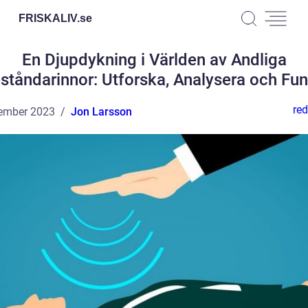
FRISKALIV.
se
En Djupdykning i Världen av Andliga
ståndarinnor: Utforska, Analysera och Fu
red
ember 2023
Jon Larsson