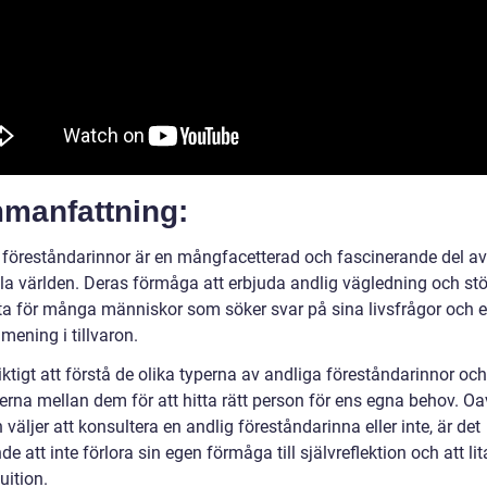
manfattning:
 föreståndarinnor är en mångfacetterad och fascinerande del a
lla världen. Deras förmåga att erbjuda andlig vägledning och stöd
tta för många människor som söker svar på sina livsfrågor och 
mening i tillvaron.
iktigt att förstå de olika typerna av andliga föreståndarinnor och
erna mellan dem för att hitta rätt person för ens egna behov. Oa
äljer att konsultera en andlig föreståndarinna eller inte, är det
e att inte förlora sin egen förmåga till självreflektion och att lit
uition.