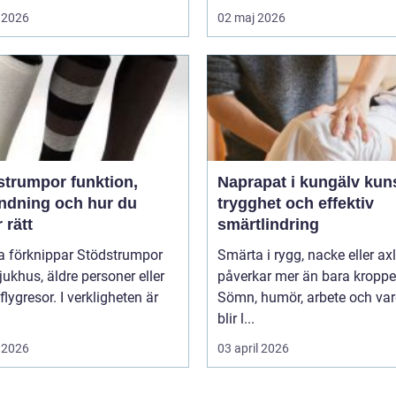
 2026
02 maj 2026
umpor funktion,
Naprapat i kungälv kunskap,
ndning och hur du
trygghet och effektiv
r rätt
smärtlindring
 förknippar Stödstrumpor
Smärta i rygg, nacke eller ax
ukhus, äldre personer eller
påverkar mer än bara kroppe
flygresor. I verkligheten är
Sömn, humör, arbete och va
blir l...
 2026
03 april 2026