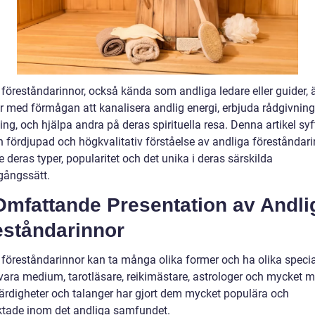
 föreståndarinnor, också kända som andliga ledare eller guider, 
r med förmågan att kanalisera andlig energi, erbjuda rådgivnin
ng, och hjälpa andra på deras spirituella resa. Denna artikel syfta
n fördjupad och högkvalitativ förståelse av andliga föreståndari
e deras typer, popularitet och det unika i deras särskilda
agångssätt.
Omfattande Presentation av Andli
eståndarinnor
 föreståndarinnor kan ta många olika former och ha olika special
vara medium, tarotläsare, reikimästare, astrologer och mycket m
ärdigheter och talanger har gjort dem mycket populära och
aktade inom det andliga samfundet.