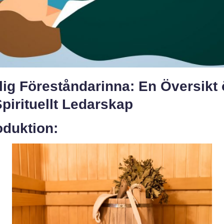
ig Föreståndarinna: En Översikt 
Spirituellt Ledarskap
oduktion: