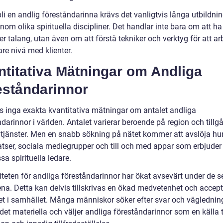
bli en andlig föreståndarinna krävs det vanligtvis långa utbildni
inom olika spirituella discipliner. Det handlar inte bara om att ha
er talang, utan även om att förstå tekniker och verktyg för att a
re nivå med klienter.
titativa Mätningar om Andliga
eståndarinnor
ns inga exakta kvantitativa mätningar om antalet andliga
darinnor i världen. Antalet varierar beroende på region och tillgån
 tjänster. Men en snabb sökning på nätet kommer att avslöja hu
tser, sociala mediegrupper och till och med appar som erbjuder 
sa spirituella ledare.
iteten för andliga föreståndarinnor har ökat avsevärt under de 
ena. Detta kan delvis tillskrivas en ökad medvetenhet och accep
et i samhället. Många människor söker efter svar och väglednin
et materiella och väljer andliga föreståndarinnor som en källa ti