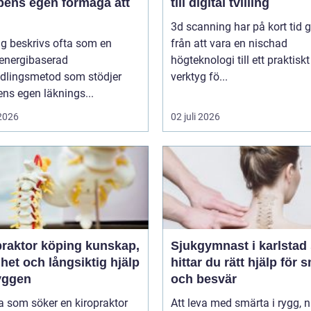
pens egen förmåga att
till digital tvilling
3d scanning har på kort tid g
g beskrivs ofta som en
från att vara en nischad
 energibaserad
högteknologi till ett praktiskt
dlingsmetod som stödjer
verktyg fö...
ns egen läknings...
 2026
02 juli 2026
ktor köping kunskap,
Sjukgymnast i karlstad så
het och långsiktig hjälp
hittar du rätt hjälp för 
ryggen
och besvär
 som söker en kiropraktor
Att leva med smärta i rygg, 