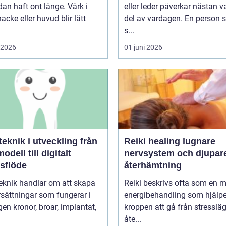
dan haft ont länge. Värk i
eller leder påverkar nästan v
nacke eller huvud blir lätt
del av vardagen. En person
s...
i 2026
01 juni 2026
knik i utveckling från
Reiki healing lugnare
odell till digitalt
nervsystem och djupar
tsflöde
återhämtning
eknik handlar om att skapa
Reiki beskrivs ofta som en 
sättningar som fungerar i
energibehandling som hjälpe
r, implantat,
kroppen att gå från stressläge
åte...