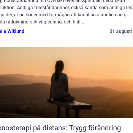
g Föreståndarinna: En Översikt över ett Spirituellt Ledarskap
duktion: Andliga föreståndarinnor, också kända som andliga led
 guider, är personer med förmågan att kanalisera andlig energi,
da rådgivning och vägledning, och hjäl...
elle Wiklund
01 augusti
nosterapi på distans: Trygg förändring