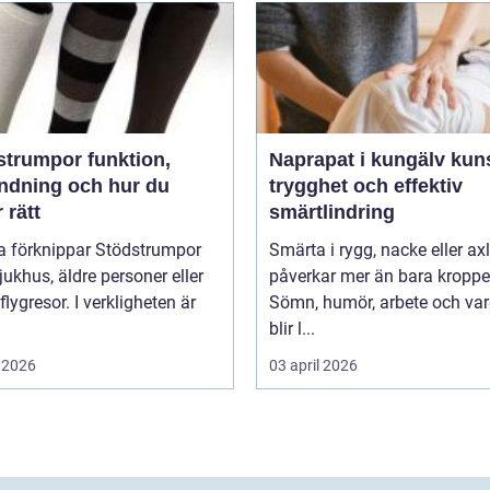
umpor funktion,
Naprapat i kungälv kunskap,
ndning och hur du
trygghet och effektiv
r rätt
smärtlindring
 förknippar Stödstrumpor
Smärta i rygg, nacke eller ax
ukhus, äldre personer eller
påverkar mer än bara kroppe
flygresor. I verkligheten är
Sömn, humör, arbete och va
blir l...
 2026
03 april 2026