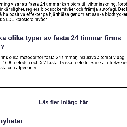
ning visar att fasta 24 timmar kan bidra till viktminskning, förb
linkänslighet, reglera blodsockernivåer och främja autofagi. Det
å ha positiva effekter på hjärthälsa genom att sänka blodtrycke
ka LDL-kolesterolnivåer.
ka olika typer av fasta 24 timmar finns
t?
inns olika metoder för fasta 24 timmar, inklusive alternativ dagl
a, 16:8-metoden och 5:2-fasta. Dessa metoder varierar i frekven
sta och ätperioder.
Läs fler inlägg här
 nyheter