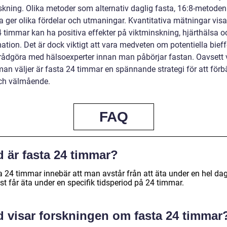
skning. Olika metoder som alternativ daglig fasta, 16:8-metode
a ger olika fördelar och utmaningar. Kvantitativa mätningar visa
4 timmar kan ha positiva effekter på viktminskning, hjärthälsa o
tion. Det är dock viktigt att vara medveten om potentiella bieff
 rådgöra med hälsoexperter innan man påbörjar fastan. Oavsett 
an väljer är fasta 24 timmar en spännande strategi för att förb
ch välmående.
FAQ
 är fasta 24 timmar?
a 24 timmar innebär att man avstår från att äta under en hel da
t får äta under en specifik tidsperiod på 24 timmar.
d visar forskningen om fasta 24 timmar