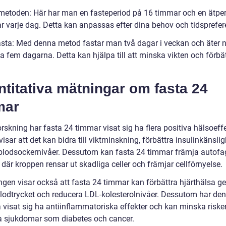
-metoden: Här har man en fasteperiod på 16 timmar och en ätpe
r varje dag. Detta kan anpassas efter dina behov och tidsprefer
fasta: Med denna metod fastar man två dagar i veckan och äter 
a fem dagarna. Detta kan hjälpa till att minska vikten och förbä
titativa mätningar om fasta 24
mar
orskning har fasta 24 timmar visat sig ha flera positiva hälsoeffe
visar att det kan bidra till viktminskning, förbättra insulinkänsli
 blodsockernivåer. Dessutom kan fasta 24 timmar främja autofag
där kroppen rensar ut skadliga celler och främjar cellförnyelse.
ngen visar också att fasta 24 timmar kan förbättra hjärthälsa g
lodtrycket och reducera LDL-kolesterolnivåer. Dessutom har de
a visat sig ha antiinflammatoriska effekter och kan minska riske
a sjukdomar som diabetes och cancer.