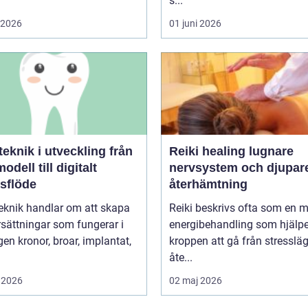
s...
i 2026
01 juni 2026
knik i utveckling från
Reiki healing lugnare
odell till digitalt
nervsystem och djupar
tsflöde
återhämtning
eknik handlar om att skapa
Reiki beskrivs ofta som en 
sättningar som fungerar i
energibehandling som hjälpe
r, implantat,
kroppen att gå från stressläge
åte...
 2026
02 maj 2026