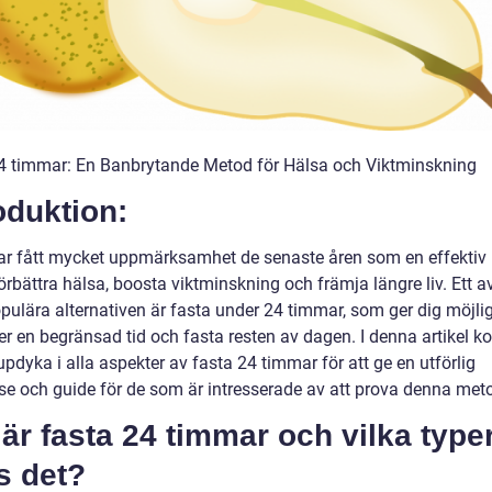
4 timmar: En Banbrytande Metod för Hälsa och Viktminskning
oduktion:
ar fått mycket uppmärksamhet de senaste åren som en effektiv
förbättra hälsa, boosta viktminskning och främja längre liv. Ett a
pulära alternativen är fasta under 24 timmar, som ger dig möjlig
er en begränsad tid och fasta resten av dagen. I denna artikel 
jupdyka i alla aspekter av fasta 24 timmar för att ge en utförlig
lse och guide för de som är intresserade av att prova denna met
är fasta 24 timmar och vilka type
s det?