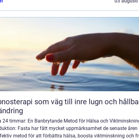
n
03 augusti
nosterapi som väg till inre lugn och hållba
ändring
a 24 timmar: En Banbrytande Metod för Hälsa och Viktminsknin
oduktion: Fasta har fått mycket uppmärksamhet de senaste åre
fektiv metod för att förbättra hälsa, boosta viktminskning och f