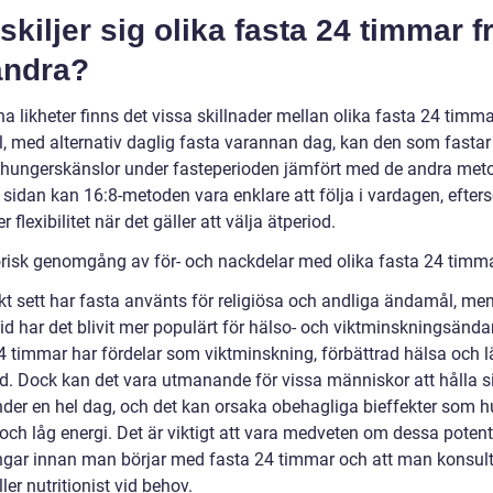
skiljer sig olika fasta 24 timmar f
andra?
na likheter finns det vissa skillnader mellan olika fasta 24 timmar
, med alternativ daglig fasta varannan dag, kan den som fasta
 hungerskänslor under fasteperioden jämfört med de andra met
 sidan kan 16:8-metoden vara enklare att följa i vardagen, efter
r flexibilitet när det gäller att välja ätperiod.
orisk genomgång av för- och nackdelar med olika fasta 24 timm
skt sett har fasta använts för religiösa och andliga ändamål, me
tid har det blivit mer populärt för hälso- och viktminskningsänd
4 timmar har fördelar som viktminskning, förbättrad hälsa och l
d. Dock kan det vara utmanande för vissa människor att hålla sig
nder en hel dag, och det kan orsaka obehagliga bieffekter som h
 och låg energi. Det är viktigt att vara medveten om dessa potent
gar innan man börjar med fasta 24 timmar och att man konsult
ller nutritionist vid behov.