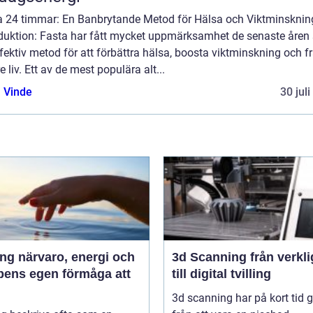
a 24 timmar: En Banbrytande Metod för Hälsa och Viktminsknin
oduktion: Fasta har fått mycket uppmärksamhet de senaste åre
fektiv metod för att förbättra hälsa, boosta viktminskning och f
e liv. Ett av de mest populära alt...
 Vinde
30 jul
 energi och
3d Scanning från verklighet
pens egen förmåga att
till digital tvilling
3d scanning har på kort tid g