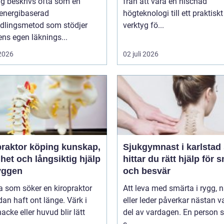
g beskrivs ofta som en
från att vara en nischad
 energibaserad
högteknologi till ett praktiskt
dlingsmetod som stödjer
verktyg fö...
ns egen läknings...
 2026
02 juli 2026
ktor köping kunskap,
Sjukgymnast i karlstad så
het och långsiktig hjälp
hittar du rätt hjälp för 
ryggen
och besvär
 som söker en kiropraktor
Att leva med smärta i rygg, 
dan haft ont länge. Värk i
eller leder påverkar nästan v
nacke eller huvud blir lätt
del av vardagen. En person