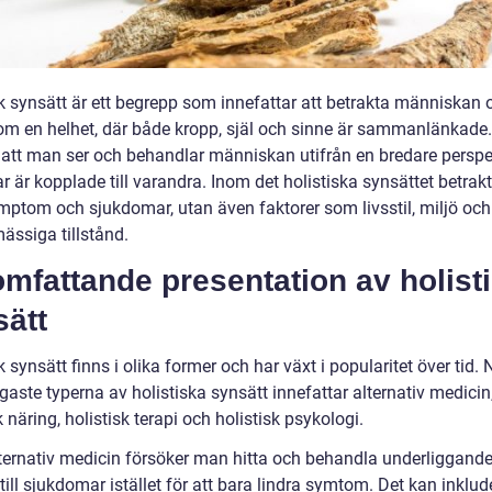
sk synsätt är ett begrepp som innefattar att betrakta människan 
om en helhet, där både kropp, själ och sinne är sammanlänkade.
 att man ser och behandlar människan utifrån en bredare perspe
ar är kopplade till varandra. Inom det holistiska synsättet betrakt
mptom och sjukdomar, utan även faktorer som livsstil, miljö och
ässiga tillstånd.
mfattande presentation av holist
sätt
k synsätt finns i olika former och har växt i popularitet över tid.
gaste typerna av holistiska synsätt innefattar alternativ medicin
k näring, holistisk terapi och holistisk psykologi.
ternativ medicin försöker man hitta och behandla underliggand
till sjukdomar istället för att bara lindra symtom. Det kan inklud