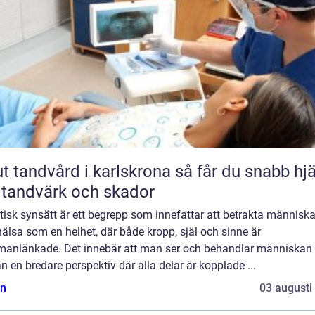
andvård i karlskrona så får du snabb hjälp
 tandvärk och skador
tisk synsätt är ett begrepp som innefattar att betrakta människ
älsa som en helhet, där både kropp, själ och sinne är
anlänkade. Det innebär att man ser och behandlar människan
ån en bredare perspektiv där alla delar är kopplade ...
n
03 augusti