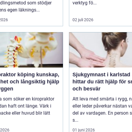
dlingsmetod som stödjer
verktyg fö...
ns egen läknings...
 2026
02 juli 2026
ktor köping kunskap,
Sjukgymnast i karlstad så
het och långsiktig hjälp
hittar du rätt hjälp för 
ryggen
och besvär
 som söker en kiropraktor
Att leva med smärta i rygg, 
dan haft ont länge. Värk i
eller leder påverkar nästan v
nacke eller huvud blir lätt
del av vardagen. En person
s...
i 2026
01 juni 2026