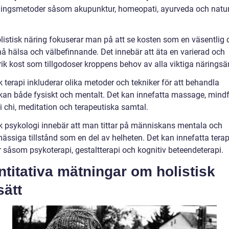
ingsmetoder såsom akupunktur, homeopati, ayurveda och natur
listisk näring fokuserar man på att se kosten som en väsentlig 
nå hälsa och välbefinnande. Det innebär att äta en varierad och
rik kost som tillgodoser kroppens behov av alla viktiga närings
k terapi inkluderar olika metoder och tekniker för att behandla
an både fysiskt och mentalt. Det kan innefatta massage, mindf
i chi, meditation och terapeutiska samtal.
sk psykologi innebär att man tittar på människans mentala och
ässiga tillstånd som en del av helheten. Det kan innefatta tera
 såsom psykoterapi, gestaltterapi och kognitiv beteendeterapi.
titativa mätningar om holistisk
sätt