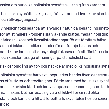
ssion om hur olika holistiska synsätt skiljer sig från varandra
 holistiska synsätten skiljer sig från varandra i termer av sina teo
 och tillvägagångssätt.
tiv medicin fokuserar på att använda naturliga behandlingsmeto
t för att stimulera kroppens självläkande krafter, medan holistisk
näringsrik kost och livsstilsförändringar för att förbättra hälsa.
k terapi inkluderar olika metoder för att främja balans och
nnande, medan holistisk psykologi fokuserar på att förstå och b
 och känslomässiga utmaningar på ett holistiskt sätt.
orisk genomgång av för- och nackdelar med olika holistiska syns
olistiska synsättet har växt i popularitet har det även genererat
ss effektivitet och trovärdighet. Fördelarna med holistiska synsä
rar en helhetsinriktad och individanpassad behandling som tar 
a människan. Det har visat sig vara effektivt för en rad olika
lstånd och kan bidra till att förbättra livskvaliteten hos persone
r det.