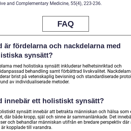
tive and Complementary Medicine, 55(4), 223-236.
FAQ
d är fördelarna och nackdelarna med
istiska synsätt?
elarna med holistiska synsätt inkluderar helhetsinriktad och
vidanpassad behandling samt förbättrad livskvalitet. Nackdelar
uderar brist på vetenskaplig bevisning och standardiserade proto
rund av individualiserade metoder.
 innebär ett holistiskt synsätt?
holistiskt synsätt innebär att betrakta människan och hälsa som 
et, där både kropp, själ och sinne är sammanlänkade. Det innebä
ser och behandlar människan utifrån en bredare perspektiv där 
 är kopplade till varandra.