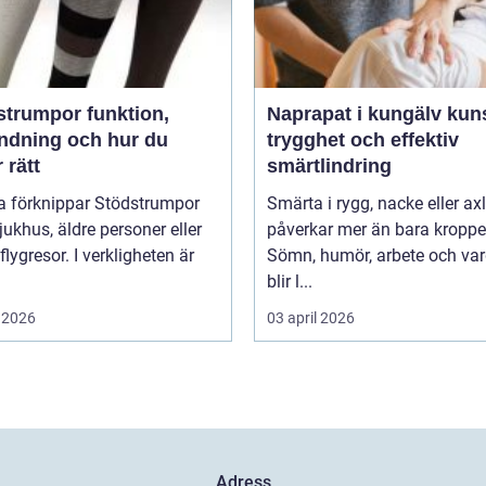
umpor funktion,
Naprapat i kungälv kunskap,
ndning och hur du
trygghet och effektiv
r rätt
smärtlindring
 förknippar Stödstrumpor
Smärta i rygg, nacke eller ax
ukhus, äldre personer eller
påverkar mer än bara kroppe
flygresor. I verkligheten är
Sömn, humör, arbete och va
blir l...
 2026
03 april 2026
Adress