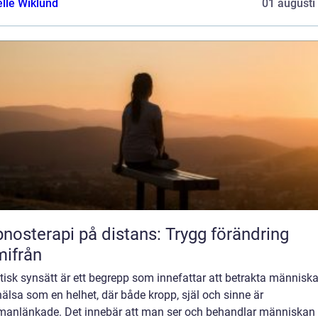
elle Wiklund
01 augusti
nosterapi på distans: Trygg förändring
ifrån
tisk synsätt är ett begrepp som innefattar att betrakta människ
älsa som en helhet, där både kropp, själ och sinne är
anlänkade. Det innebär att man ser och behandlar människan