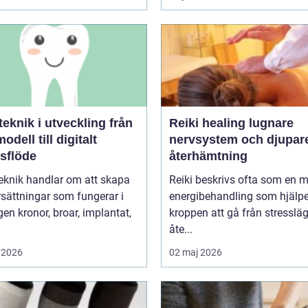
knik i utveckling från
Reiki healing lugnare
odell till digitalt
nervsystem och djupar
tsflöde
återhämtning
eknik handlar om att skapa
Reiki beskrivs ofta som en 
sättningar som fungerar i
energibehandling som hjälpe
r, implantat,
kroppen att gå från stressläge
åte...
 2026
02 maj 2026