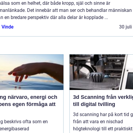
älsa som en helhet, där både kropp, själ och sinne är
anlänkade. Det innebär att man ser och behandlar människan
ån en bredare perspektiv där alla delar är kopplade ...
 Vinde
30 jul
 energi och
3d Scanning från verklighet
pens egen förmåga att
till digital tvilling
3d scanning har på kort tid g
g beskrivs ofta som en
från att vara en nischad
 energibaserad
högteknologi till ett praktiskt