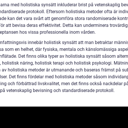
arna med holistiska synsätt inkluderar brist på vetenskaplig be
dardiserade protokoll. Eftersom holistiska metoder ofta är indiv
de kan det vara svårt att genomföra stora randomiserade kontr
för att bevisa deras effektivitet. Detta kan underminera trovärdi
eptansen hos vissa professionella inom vården.
attningsvis innebär holistisk synsätt att man betraktar männ
sa som en helhet, där fysiska, mentala och känslomässiga aspek
lätade. Det finns olika typer av holistiska synsätt såsom altern
 holistisk näring, holistisk terapi och holistisk psykologi. Mätni
n av holistiska metoder är utmanande och baseras främst på sub
lser. Det finns fördelar med holistiska metoder såsom individa
ing och förbättrad livskvalitet, men det finns också nackdelar p
t på vetenskaplig bevisning och standardiserade protokoll.