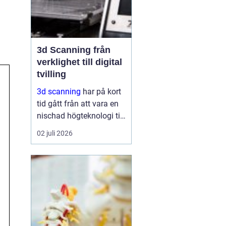
3d Scanning från
verklighet till digital
tvilling
3d scanning
har på kort
tid gått från att vara en
nischad högteknologi till
ett praktiskt verktyg för
02 juli 2026
företag, fastighetsägare
och kulturarvsaktörer.
Genom att fånga
verkligheten med laser
och kamera skapas...