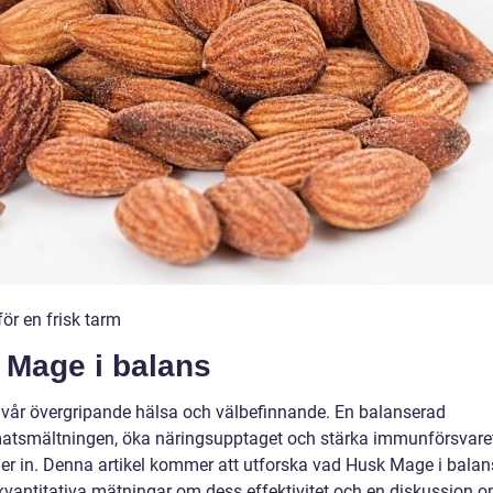
ör en frisk tarm
 Mage i balans
vår övergripande hälsa och välbefinnande. En balanserad
ra matsmältningen, öka näringsupptaget och stärka immunförsvare
r in. Denna artikel kommer att utforska vad Husk Mage i balan
a, kvantitativa mätningar om dess effektivitet och en diskussion 