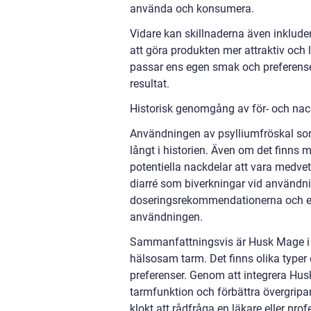
använda och konsumera.
Vidare kan skillnaderna även inkludera
att göra produkten mer attraktiv och 
passar ens egen smak och preferense
resultat.
Historisk genomgång av för- och na
Användningen av psylliumfröskal som et
långt i historien. Även om det finns
potentiella nackdelar att vara medve
diarré som biverkningar vid användnin
doseringsrekommendationerna och eve
användningen.
Sammanfattningsvis är Husk Mage i bal
hälsosam tarm. Det finns olika typer 
preferenser. Genom att integrera Hu
tarmfunktion och förbättra övergrip
klokt att rådfråga en läkare eller pro