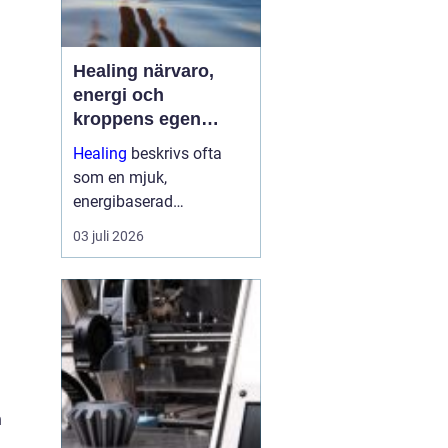
Healing närvaro,
energi och
kroppens egen
förmåga att läka
Healing
beskrivs ofta
som en mjuk,
energibaserad
behandlingsmetod som
03 juli 2026
stödjer kroppens egen
läkningsprocess. Fokus
ligger på balans, lugn
och ökad närvaro
snarare än snabba
mirakel. Många som
provar upplever ...
h