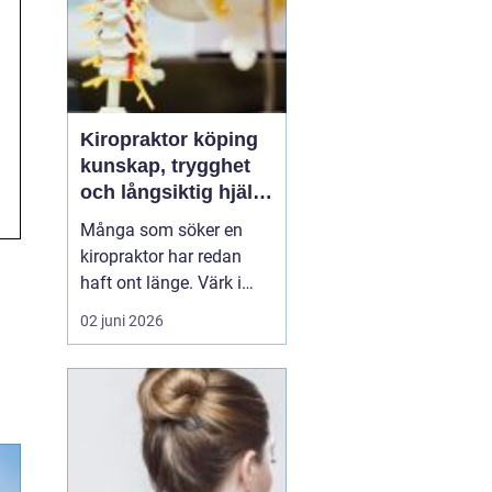
Kiropraktor köping
kunskap, trygghet
och långsiktig hjälp
för ryggen
Många som söker en
kiropraktor har redan
haft ont länge. Värk i
rygg, nacke eller huvud
02 juni 2026
blir lätt en del av
vardagen, tills något
låser sig helt eller
smärtan gör det svårt att
jobba, sova eller träna.
För den som letar efter