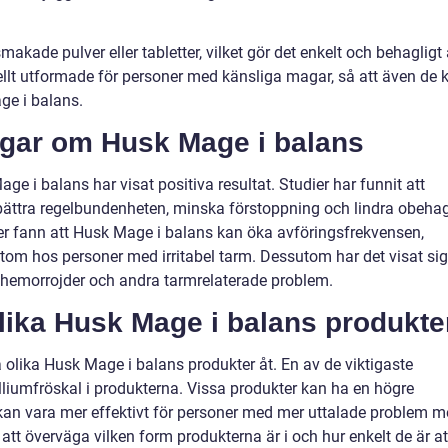
akade pulver eller tabletter, vilket gör det enkelt och behagligt 
iellt utformade för personer med känsliga magar, så att även de 
ge i balans.
ngar om Husk Mage i balans
e i balans har visat positiva resultat. Studier har funnit att
örbättra regelbundenheten, minska förstoppning och lindra obehag
er fann att Husk Mage i balans kan öka avföringsfrekvensen,
tom hos personer med irritabel tarm. Dessutom har det visat sig
, hemorrojder och andra tarmrelaterade problem.
olika Husk Mage i balans produkte
ja olika Husk Mage i balans produkter åt. En av de viktigaste
lliumfröskal i produkterna. Vissa produkter kan ha en högre
et kan vara mer effektivt för personer med mer uttalade problem 
att överväga vilken form produkterna är i och hur enkelt de är at