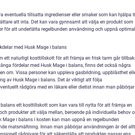
 eventuella tillsatta ingredienser eller smaker som kan hjälpa ti
lättare att inta. Det kan vara gynnsamt att välja en produkt som
r för att underlätta regelbunden användning och uppnå optima
ckdelar med Husk Mage i balans
t naturligt kosttillskott för att främja en frisk tarm går tillba
 många fördelar med Husk Mage i balans, finns det också några
ten om. Vissa personer kan uppleva gasbildning, uppblåsthet ell
g av Husk Mage i balans. Det är viktigt att följa
ntuellt rådgöra med en läkare eller dietist innan man påbörjar
ans ett kosttillskott som kan vara till nytta för att främja en
och produkter att välja mellan, beroende på individuella behov 
sk Mage i balans i kosten kan man uppnå en regelbunden
ande matsmältning. Innan man påbörjar användningen är det allt
fessionell rådgivare för att säkerställa att produkten passar ens