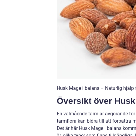
Husk Mage i balans – Naturlig hjälp f
Översikt över Husk
En välmående tarm är avgörande för 
tarmflora kan bidra till att förbätt
Det är här Husk Mage i balans komme
är, olika typer som finns tillgänglig