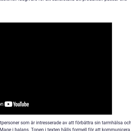
tpersoner som är intresserade av att förbättra sin tarmhälsa oc
k Mage i balans. Tonen i texten hålls formell för att kommunicera