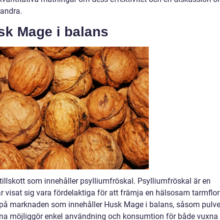
randra.
sk Mage i balans
illskott som innehåller psylliumfröskal. Psylliumfröskal är en
 har visat sig vara fördelaktiga för att främja en hälsosam tarmflor
ga på marknaden som innehåller Husk Mage i balans, såsom pulve
merna möjliggör enkel användning och konsumtion för både vuxna