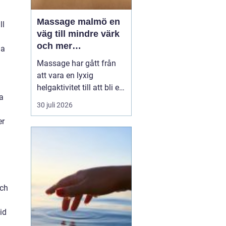
Massage malmö en
ll
väg till mindre värk
och mer
la
vardagsenergi
Massage har gått från
att vara en lyxig
helgaktivitet till att bli en
ka
naturlig del av många
30 juli 2026
människors vardag. Fler
er
söker hjälp för stel
nacke, onda axlar,
spända käkar och
sömnproblem. I en stad
som Malmö, där tempot
är högt och många
och
kombinerar sti...
id