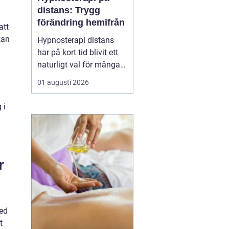
distans: Trygg
förändring hemifrån
att
kan
Hypnosterapi distans
har på kort tid blivit ett
naturligt val för många
som vill arbeta med
01 augusti 2026
personlig utveckling
utan att resa till en
 i
fysisk mottagning.
Genom säkra
videosamtal kan klient
och terapeut mötas
r
oavsett var i l...
med
t