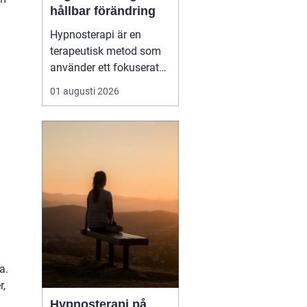
hållbar förändring
Hypnosterapi är en
terapeutisk metod som
använder ett fokuserat
och avslappnat
01 augusti 2026
sinnestillstånd för att
skapa förändring på
djupet. Genom att rikta
uppmärksamheten inåt
kan personen få tillgå...
a.
r,
Hypnosterapi på