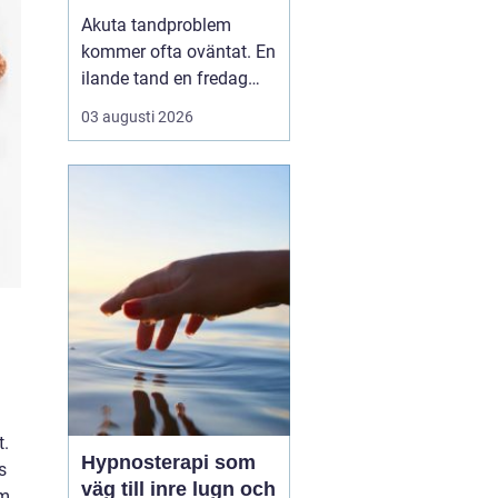
tandvärk och skador
Akuta tandproblem
kommer ofta oväntat. En
ilande tand en fredag
kväll, en svullnad som
03 augusti 2026
blir värre över natten
eller en framtand som
skadas vid en olycka. I
sådana lägen behöver
du veta vart du kan
vända dig för snabb och
trygg akut tandvård i
Karlskr...
t.
Hypnosterapi som
s
väg till inre lugn och
om