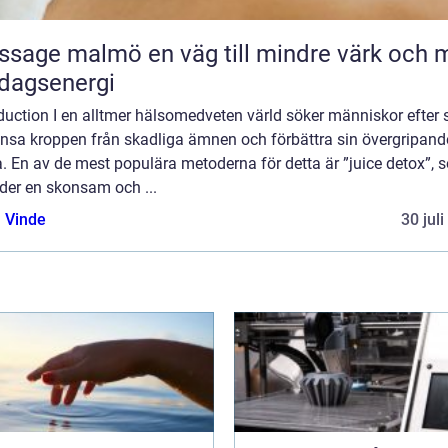
malmö en väg till mindre värk och mer
dagsenergi
duction I en alltmer hälsomedveten värld söker människor efter 
rensa kroppen från skadliga ämnen och förbättra sin övergripand
. En av de mest populära metoderna för detta är ”juice detox”, 
der en skonsam och ...
 Vinde
30 jul