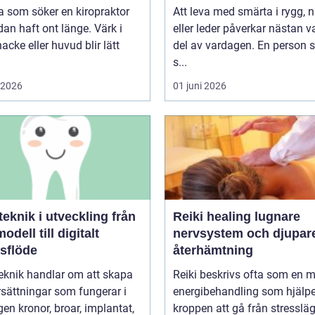
 som söker en kiropraktor
Att leva med smärta i rygg, 
dan haft ont länge. Värk i
eller leder påverkar nästan v
nacke eller huvud blir lätt
del av vardagen. En person
s...
i 2026
01 juni 2026
knik i utveckling från
Reiki healing lugnare
odell till digitalt
nervsystem och djupar
tsflöde
återhämtning
eknik handlar om att skapa
Reiki beskrivs ofta som en 
sättningar som fungerar i
energibehandling som hjälpe
r, implantat,
kroppen att gå från stressläge