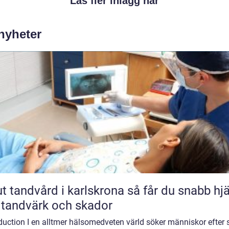
Läs fler inlägg här
 nyheter
andvård i karlskrona så får du snabb hjälp
 tandvärk och skador
duction I en alltmer hälsomedveten värld söker människor efter 