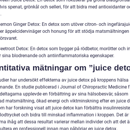
is spenat, grönkål och selleri, för att bidra med antioxidanter 
.
Lemon Ginger Detox: En detox som utöver citron- och ingefäraju
ler äppelcidervinäger och honung för att stödja matsmältningen
rsvaret.
Beetroot Detox: En detox som bygger på rödbetor, morötter och i
r sina blodrenande och antiinflammatoriska egenskaper.
titativa mätningar om ”juice det
tudier har undersökt effekterna av juice detox på kroppens hälsa
nande. En studie publicerad i Journal of Chiropractic Medicine f
deltagarna upplevde en förbättring av sina hälsobesvär, såsom
rad matsmältning, ökad energi och viktminskning efter en juice d
 har forskning visat att juice detox kan förbättra insulinresiste
odtrycket och bidra till minskad inflammation i kroppen. Det är 
a ihåg att dessa resultat varierar mellan individer och att det är
ultera en professionell innan man påbörjar en juice detox.