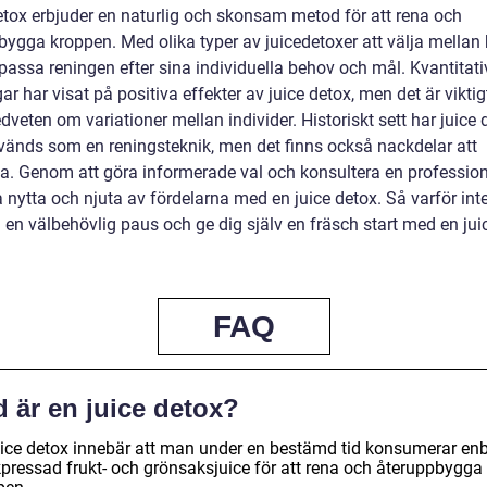
etox erbjuder en naturlig och skonsam metod för att rena och
bygga kroppen. Med olika typer av juicedetoxer att välja mellan
assa reningen efter sina individuella behov och mål. Kvantitati
r har visat på positiva effekter av juice detox, men det är viktig
veten om variationer mellan individer. Historiskt sett har juice 
nvänds som en reningsteknik, men det finns också nackdelar att
a. Genom att göra informerade val och konsultera en profession
 nytta och njuta av fördelarna med en juice detox. Så varför int
 en välbehövlig paus och ge dig själv en fräsch start med en jui
FAQ
 är en juice detox?
uice detox innebär att man under en bestämd tid konsumerar enb
kpressad frukt- och grönsaksjuice för att rena och återuppbygga