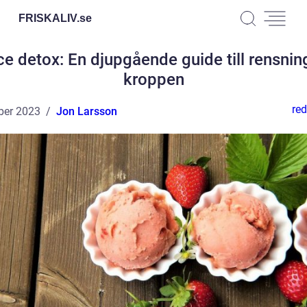
FRISKALIV.
se
ce detox: En djupgående guide till rensnin
kroppen
red
ber 2023
Jon Larsson