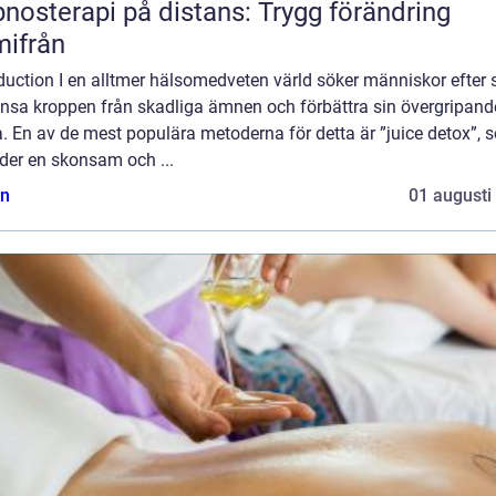
nosterapi på distans: Trygg förändring
ifrån
duction I en alltmer hälsomedveten värld söker människor efter 
rensa kroppen från skadliga ämnen och förbättra sin övergripand
. En av de mest populära metoderna för detta är ”juice detox”, 
der en skonsam och ...
n
01 augusti