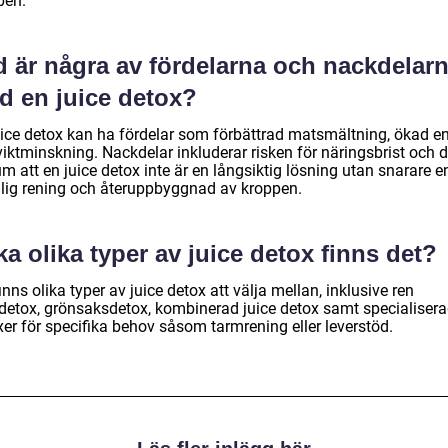
pen.
d är några av fördelarna och nackdelar
d en juice detox?
uice detox kan ha fördelar som förbättrad matsmältning, ökad en
iktminskning. Nackdelar inkluderar risken för näringsbrist och d
m att en juice detox inte är en långsiktig lösning utan snarare e
fällig rening och återuppbyggnad av kroppen.
ka olika typer av juice detox finns det?
inns olika typer av juice detox att välja mellan, inklusive ren
tdetox, grönsaksdetox, kombinerad juice detox samt specialiser
xer för specifika behov såsom tarmrening eller leverstöd.