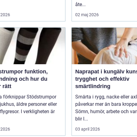
åte...
 2026
02 maj 2026
umpor funktion,
Naprapat i kungälv kunskap,
ndning och hur du
trygghet och effektiv
r rätt
smärtlindring
 förknippar Stödstrumpor
Smärta i rygg, nacke eller ax
ukhus, äldre personer eller
påverkar mer än bara kroppe
flygresor. I verkligheten är
Sömn, humör, arbete och va
blir l...
 2026
03 april 2026