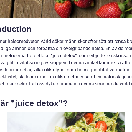
oduction
ltmer hälsomedveten värld söker människor efter sätt att rensa k
adliga ämnen och förbättra sin övergripande hälsa. En av de me
a metoderna för detta är ”juice detox”, som erbjuder en skonsa
 väg till revitalisering av kroppen. I denna artikel kommer vi att 
e detox innebär, vilka olika typer som finns, quantitativa mätni
fektivitet, skillnader mellan olika metoder samt en historisk ge
 och nackdelar. Låt oss dyka djupare in i denna spännande värld 
är ”juice detox”?