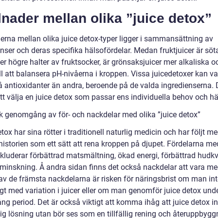
lnader mellan olika ”juice detox”
derna mellan olika juice detox-typer ligger i sammansättning av
nser och deras specifika hälsofördelar. Medan fruktjuicer är söt
er högre halter av fruktsocker, är grönsaksjuicer mer alkaliska o
ill att balansera pH-nivåerna i kroppen. Vissa juicedetoxer kan v
på antioxidanter än andra, beroende på de valda ingredienserna. 
att välja en juice detox som passar ens individuella behov och h
sk genomgång av för- och nackdelar med olika ”juice detox”
tox har sina rötter i traditionell naturlig medicin och har följt m
istorien som ett sätt att rena kroppen på djupet. Fördelarna me
nkluderar förbättrad matsmältning, ökad energi, förbättrad hudkv
tminskning. Å andra sidan finns det också nackdelar att vara m
av de främsta nackdelarna är risken för näringsbrist om man int
ligt med variation i juicer eller om man genomför juice detox und
lång period. Det är också viktigt att komma ihåg att juice detox in
tig lösning utan bör ses som en tillfällig rening och återuppbyg