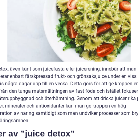
tox, även känt som juicefasta eller juicerening, innebär att man
rar enbart färskpressad frukt- och grönsaksjuice under en viss 
is några dagar upp till en vecka. Detta görs för att ge kroppen 
a från den tunga matsmältningen av fast föda och istället fokuse
 återuppbyggnad och återhämtning. Genom att dricka juicer rika
er, mineraler och antioxidanter kan man ge kroppen en hög
ration av näring samtidigt som man undviker processer som bry
äringsämnen.
r av ”juice detox”