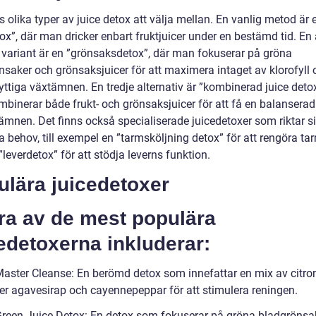
s olika typer av juice detox att välja mellan. En vanlig metod är 
tox”, där man dricker enbart fruktjuicer under en bestämd tid. E
 variant är en ”grönsaksdetox”, där man fokuserar på gröna
nsaker och grönsaksjuicer för att maximera intaget av klorofyll 
yttiga växtämnen. En tredje alternativ är ”kombinerad juice deto
binerar både frukt- och grönsaksjuicer för att få en balanserad
mnen. Det finns också specialiserade juicedetoxer som riktar sig
a behov, till exempel en ”tarmsköljning detox” för att rengöra t
 ”leverdetox” för att stödja leverns funktion.
ulära juicedetoxer
ra av de mest populära
edetoxerna inkluderar:
Master Cleanse: En berömd detox som innefattar en mix av citron
ller agavesirap och cayennepeppar för att stimulera reningen.
Green Juice Detox: En detox som fokuserar på gröna bladgrönsa