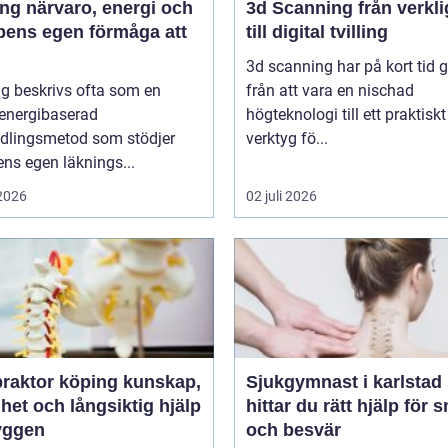
 energi och
3d Scanning från verklighet
pens egen förmåga att
till digital tvilling
3d scanning har på kort tid g
g beskrivs ofta som en
från att vara en nischad
 energibaserad
högteknologi till ett praktiskt
dlingsmetod som stödjer
verktyg fö...
ns egen läknings...
 2026
02 juli 2026
ktor köping kunskap,
Sjukgymnast i karlstad så
het och långsiktig hjälp
hittar du rätt hjälp för 
ryggen
och besvär