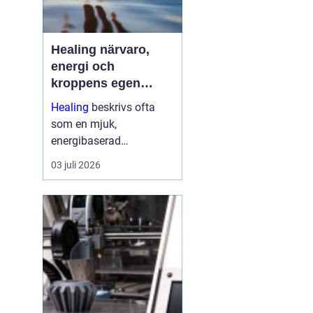
Healing närvaro,
energi och
kroppens egen
förmåga att läka
Healing
beskrivs ofta
som en mjuk,
energibaserad
behandlingsmetod som
03 juli 2026
stödjer kroppens egen
läkningsprocess. Fokus
ligger på balans, lugn
och ökad närvaro
snarare än snabba
mirakel. Många som
provar upplever ...