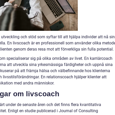
tveckling och stöd som syftar till att hjälpa individer att nå si
lla. En livscoach är en professionell som använder olika metod
lienten genom deras resa mot att förverkliga sin fulla potential.
som specialiserar sig på olika områden av livet. En karriärcoach
terna att utveckla sina yrkesmässiga färdigheter och uppnå sina
kuserar på att främja hälsa och välbefinnande hos klienterna
livsstilsförändringar. En relationscoach hjälper klienter att
nikation med andra människor.
ngar om livscoach
ärt under de senaste åren och det finns flera kvantitativa
tet. Enligt en studie publicerad i Journal of Consulting