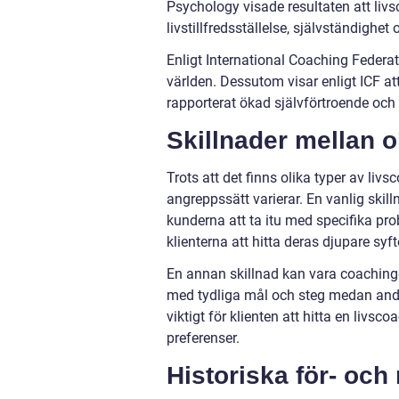
Psychology visade resultaten att livsc
livstillfredsställelse, självständighet
Enligt International Coaching Federati
världen. Dessutom visar enligt ICF a
rapporterat ökad självförtroende och
Skillnader mellan o
Trots att det finns olika typer av li
angreppssätt varierar. En vanlig skil
kunderna att ta itu med specifika pr
klienterna att hitta deras djupare syft
En annan skillnad kan vara coachinge
med tydliga mål och steg medan andr
viktigt för klienten att hitta en livs
preferenser.
Historiska för- oc