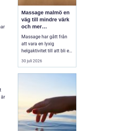
Massage malmö en
väg till mindre värk
och mer
har
vardagsenergi
Massage har gått från
att vara en lyxig
helgaktivitet till att bli en
naturlig del av många
30 juli 2026
människors vardag. Fler
söker hjälp för stel
nacke, onda axlar,
spända käkar och
t
sömnproblem. I en stad
 är
som Malmö, där tempot
är högt och många
kombinerar sti...