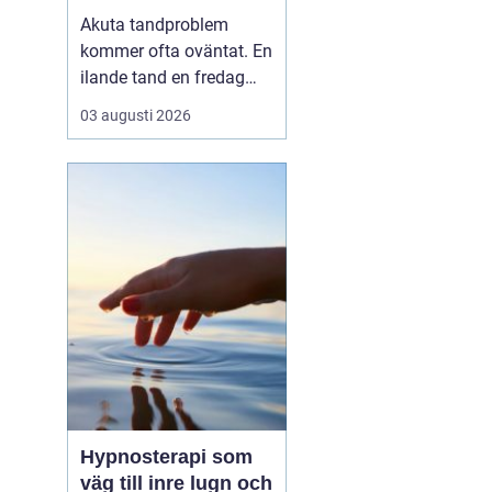
tandvärk och skador
Akuta tandproblem
kommer ofta oväntat. En
ilande tand en fredag
kväll, en svullnad som
03 augusti 2026
blir värre över natten
eller en framtand som
skadas vid en olycka. I
sådana lägen behöver
du veta vart du kan
vända dig för snabb och
trygg akut tandvård i
Karlskr...
Hypnosterapi som
väg till inre lugn och