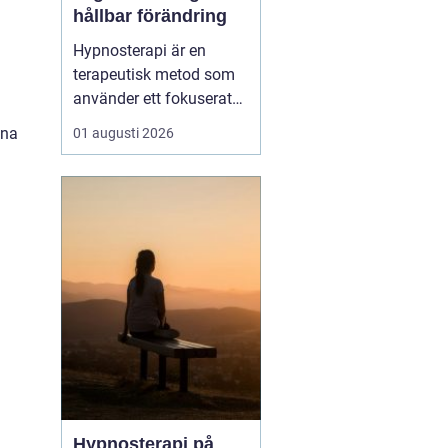
hållbar förändring
Hypnosterapi är en
terapeutisk metod som
använder ett fokuserat
och avslappnat
ina
01 augusti 2026
sinnestillstånd för att
skapa förändring på
djupet. Genom att rikta
uppmärksamheten inåt
kan personen få tillgå...
Hypnosterapi på