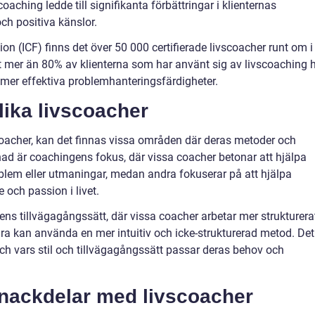
oaching ledde till signifikanta förbättringar i klienternas
 och positiva känslor.
on (ICF) finns det över 50 000 certifierade livscoacher runt om i
tt mer än 80% av klienterna som har använt sig av livscoaching 
 mer effektiva problemhanteringsfärdigheter.
lika livscoacher
vscoacher, kan det finnas vissa områden där deras metoder och
lnad är coachingens fokus, där vissa coacher betonar att hjälpa
oblem eller utmaningar, medan andra fokuserar på att hjälpa
e och passion i livet.
ns tillvägagångssätt, där vissa coacher arbetar mer strukturera
a kan använda en mer intuitiv och icke-strukturerad metod. Det
coach vars stil och tillvägagångssätt passar deras behov och
h nackdelar med livscoacher