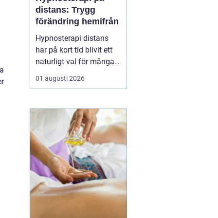
distans: Trygg
förändring hemifrån
Hypnosterapi distans
har på kort tid blivit ett
naturligt val för många
na
som vill arbeta med
01 augusti 2026
er
personlig utveckling
utan att resa till en
fysisk mottagning.
Genom säkra
videosamtal kan klient
och terapeut mötas
oavsett var i l...