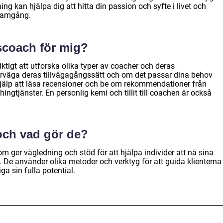
ng kan hjälpa dig att hitta din passion och syfte i livet och
framgång.
ivscoach för mig?
viktigt att utforska olika typer av coacher och deras
erväga deras tillvägagångssätt och om det passar dina behov
 hjälp att läsa recensioner och be om rekommendationer från
ngtjänster. En personlig kemi och tillit till coachen är också
och vad gör de?
om ger vägledning och stöd för att hjälpa individer att nå sina
. De använder olika metoder och verktyg för att guida klienterna
ga sin fulla potential.