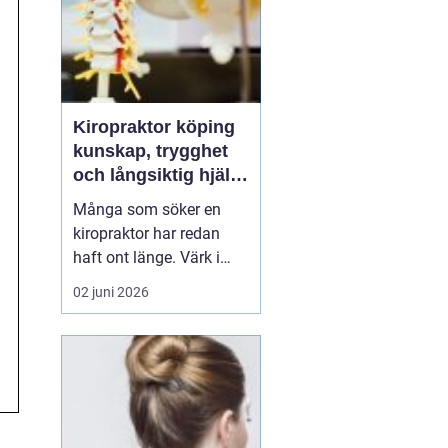
Kiropraktor köping
kunskap, trygghet
och långsiktig hjälp
för ryggen
Många som söker en
kiropraktor har redan
haft ont länge. Värk i
rygg, nacke eller huvud
02 juni 2026
blir lätt en del av
vardagen, tills något
låser sig helt eller
smärtan gör det svårt att
jobba, sova eller träna.
För den som letar efter