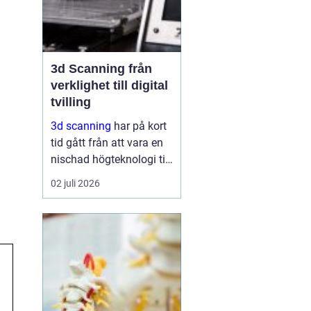
3d Scanning från
verklighet till digital
tvilling
3d scanning
har på kort
tid gått från att vara en
nischad högteknologi till
ett praktiskt verktyg för
02 juli 2026
företag, fastighetsägare
och kulturarvsaktörer.
Genom att fånga
verkligheten med laser
och kamera skapas...