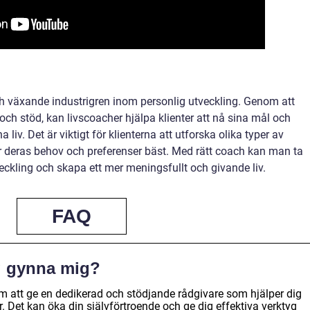
h växande industrigren inom personlig utveckling. Genom att
ch stöd, kan livscoacher hjälpa klienter att nå sina mål och
iv. Det är viktigt för klienterna att utforska olika typer av
r deras behov och preferenser bäst. Med rätt coach kan man ta
veckling och skapa ett mer meningsfullt och givande liv.
FAQ
g gynna mig?
 att ge en dedikerad och stödjande rådgivare som hjälper dig
r. Det kan öka din självförtroende och ge dig effektiva verktyg