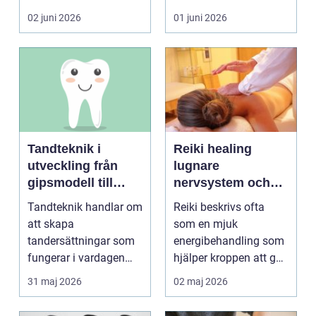
blir lätt en...
person som s...
02 juni 2026
01 juni 2026
Tandteknik i
Reiki healing
utveckling från
lugnare
gipsmodell till
nervsystem och
digitalt arbetsflöde
djupare
Tandteknik handlar om
Reiki beskrivs ofta
återhämtning
att skapa
som en mjuk
tandersättningar som
energibehandling som
fungerar i vardagen
hjälper kroppen att gå
kronor, broar,
från stressläge till
31 maj 2026
02 maj 2026
implantat, ...
åte...