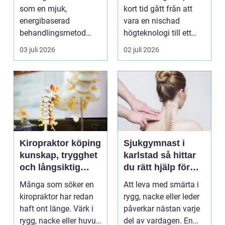
som en mjuk,
kort tid gått från att
energibaserad
vara en nischad
behandlingsmetod
högteknologi till ett
som stödjer kroppens
praktiskt verktyg fö...
03 juli 2026
02 juli 2026
egen läknings...
Kiropraktor köping
Sjukgymnast i
kunskap, trygghet
karlstad så hittar
och långsiktig
du rätt hjälp för
hjälp för ryggen
smärta och besvär
Många som söker en
Att leva med smärta i
kiropraktor har redan
rygg, nacke eller leder
haft ont länge. Värk i
påverkar nästan varje
rygg, nacke eller huvud
del av vardagen. En