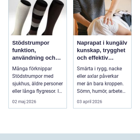
Stödstrumpor
Naprapat i kungälv
funktion,
kunskap, trygghet
användning och
och effektiv
hur du väljer rätt
smärtlindring
Många förknippar
Smärta i rygg, nacke
Stödstrumpor med
eller axlar påverkar
sjukhus, äldre personer
mer än bara kroppen.
eller långa flygresor. I
Sömn, humör, arbete
verkligheten är d...
och vardag blir l...
02 maj 2026
03 april 2026