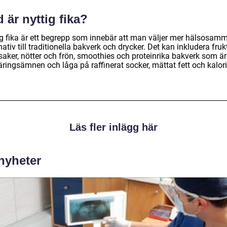
 är nyttig fika?
ig fika är ett begrepp som innebär att man väljer mer hälsosam
nativ till traditionella bakverk och drycker. Det kan inkludera fruk
saker, nötter och frön, smoothies och proteinrika bakverk som är
ringsämnen och låga på raffinerat socker, mättat fett och kalori
Läs fler inlägg här
 nyheter