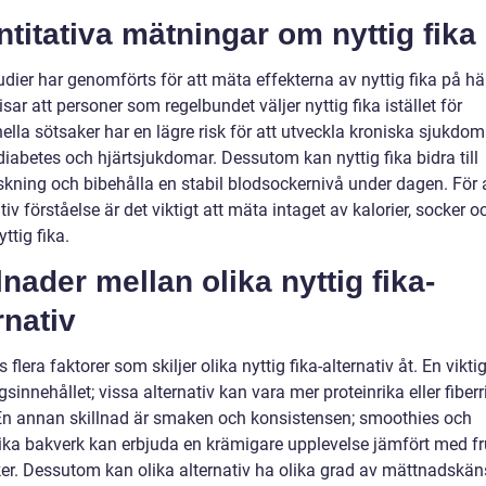
titativa mätningar om nyttig fika
udier har genomförts för att mäta effekterna av nyttig fika på hä
isar att personer som regelbundet väljer nyttig fika istället för
nella sötsaker har en lägre risk för att utveckla kroniska sjukdom
iabetes och hjärtsjukdomar. Dessutom kan nyttig fika bidra till
skning och bibehålla en stabil blodsockernivå under dagen. För a
tiv förståelse är det viktigt att mäta intaget av kalorier, socker o
yttig fika.
lnader mellan olika nyttig fika-
rnativ
s flera faktorer som skiljer olika nyttig fika-alternativ åt. En vikt
gsinnehållet; vissa alternativ kan vara mer proteinrika eller fiber
En annan skillnad är smaken och konsistensen; smoothies och
rika bakverk kan erbjuda en krämigare upplevelse jämfört med fr
er. Dessutom kan olika alternativ ha olika grad av mättnadskän