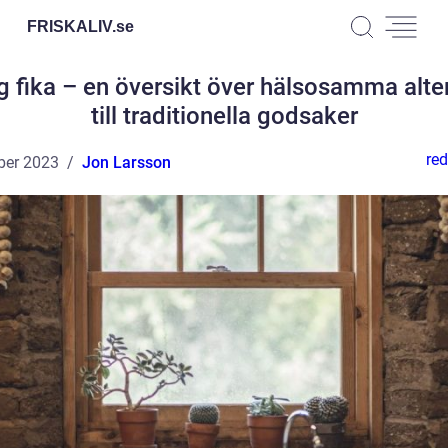
FRISKALIV.
se
g fika – en översikt över hälsosamma alte
till traditionella godsaker
red
ber 2023
Jon Larsson