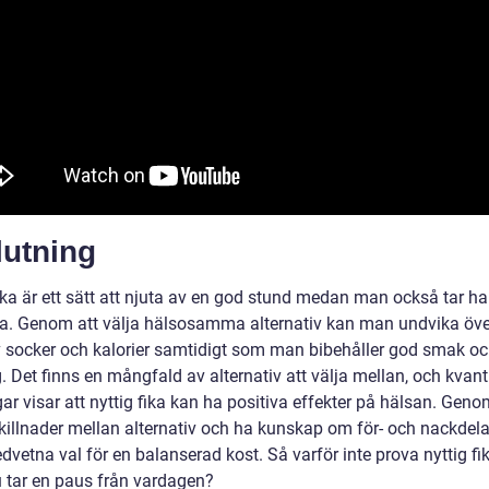
lutning
fika är ett sätt att njuta av en god stund medan man också tar 
sa. Genom att välja hälsosamma alternativ kan man undvika öve
v socker och kalorier samtidigt som man bibehåller god smak o
. Det finns en mångfald av alternativ att välja mellan, och kvant
r visar att nyttig fika kan ha positiva effekter på hälsan. Geno
skillnader mellan alternativ och ha kunskap om för- och nackdela
vetna val för en balanserad kost. Så varför inte prova nyttig fi
 tar en paus från vardagen?