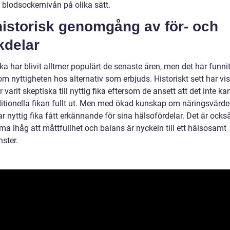
 blodsockernivån på olika sätt.
historisk genomgång av för- och
kdelar
ika har blivit alltmer populärt de senaste åren, men det har funnit
om nyttigheten hos alternativ som erbjuds. Historiskt sett har vi
 varit skeptiska till nyttig fika eftersom de ansett att det inte ka
ditionella fikan fullt ut. Men med ökad kunskap om näringsvärd
r nyttig fika fått erkännande för sina hälsofördelar. Det är också
a ihåg att måttfullhet och balans är nyckeln till ett hälsosamt
ster.