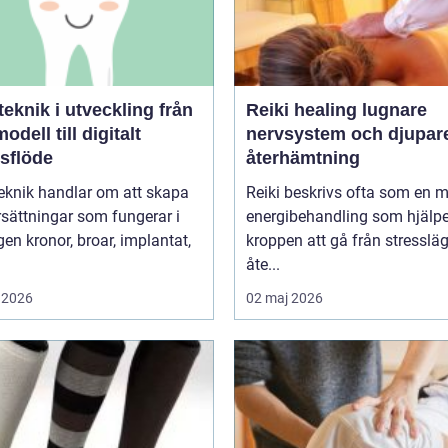
knik i utveckling från
Reiki healing lugnare
odell till digitalt
nervsystem och djupar
tsflöde
återhämtning
eknik handlar om att skapa
Reiki beskrivs ofta som en 
sättningar som fungerar i
energibehandling som hjälpe
r, implantat,
kroppen att gå från stressläge
åte...
 2026
02 maj 2026