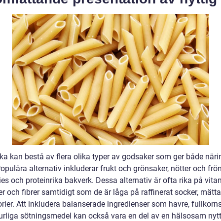
fika kan bestå av flera olika typer av godsaker som ger både när
pulära alternativ inkluderar frukt och grönsaker, nötter och frön
s och proteinrika bakverk. Dessa alternativ är ofta rika på vita
r och fibrer samtidigt som de är låga på raffinerat socker, mättat
rier. Att inkludera balanserade ingredienser som havre, fullkorn
urliga sötningsmedel kan också vara en del av en hälsosam nytti