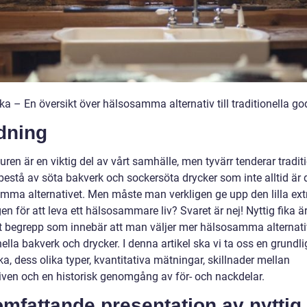
ika – En översikt över hälsosamma alternativ till traditionella g
dning
uren är en viktig del av vårt samhälle, men tyvärr tenderar traditi
 bestå av söta bakverk och sockersöta drycker som inte alltid är
mma alternativet. Men måste man verkligen ge upp den lilla ext
en för att leva ett hälsosammare liv? Svaret är nej! Nyttig fika är
t begrepp som innebär att man väljer mer hälsosamma alternativ 
nella bakverk och drycker. I denna artikel ska vi ta oss en grundlig
ika, dess olika typer, kvantitativa mätningar, skillnader mellan
tiven och en historisk genomgång av för- och nackdelar.
mfattande presentation av nyttig 