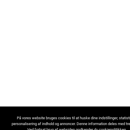
På vores website bruges cookies til at huske dine indstillinger, statist
personalisering af indhold og annoncer. Denne information deles med tre
Ved fortsat brug af websiden godkender du cookiepolitikken.