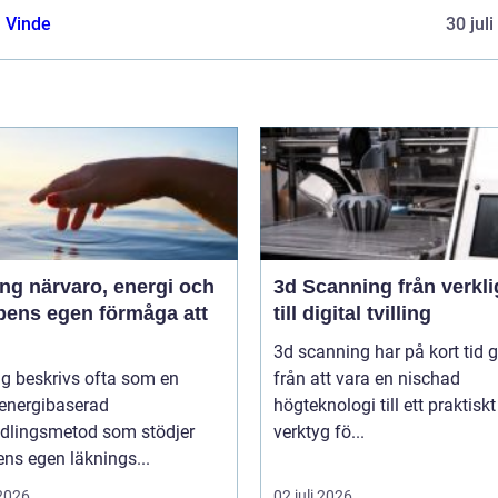
 Vinde
30 jul
 energi och
3d Scanning från verklighet
pens egen förmåga att
till digital tvilling
3d scanning har på kort tid g
g beskrivs ofta som en
från att vara en nischad
 energibaserad
högteknologi till ett praktiskt
dlingsmetod som stödjer
verktyg fö...
ns egen läknings...
 2026
02 juli 2026