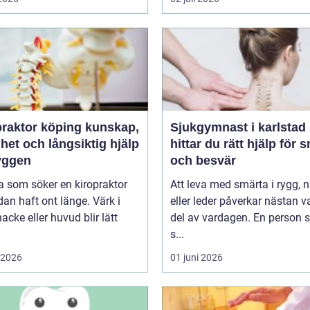
ktor köping kunskap,
Sjukgymnast i karlstad så
het och långsiktig hjälp
hittar du rätt hjälp för 
ryggen
och besvär
 som söker en kiropraktor
Att leva med smärta i rygg, 
dan haft ont länge. Värk i
eller leder påverkar nästan v
nacke eller huvud blir lätt
del av vardagen. En person
s...
i 2026
01 juni 2026