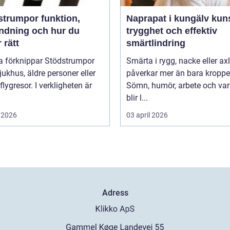
umpor funktion,
Naprapat i kungälv kunskap,
ndning och hur du
trygghet och effektiv
r rätt
smärtlindring
 förknippar Stödstrumpor
Smärta i rygg, nacke eller ax
ukhus, äldre personer eller
påverkar mer än bara kroppe
flygresor. I verkligheten är
Sömn, humör, arbete och va
blir l...
 2026
03 april 2026
Adress