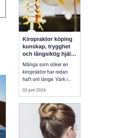
Kiropraktor köping
kunskap, trygghet
och långsiktig hjälp
för ryggen
Många som söker en
kiropraktor har redan
haft ont länge. Värk i
rygg, nacke eller huvud
02 juni 2026
blir lätt en del av
vardagen, tills något
låser sig helt eller
smärtan gör det svårt att
jobba, sova eller träna.
För den som letar efter