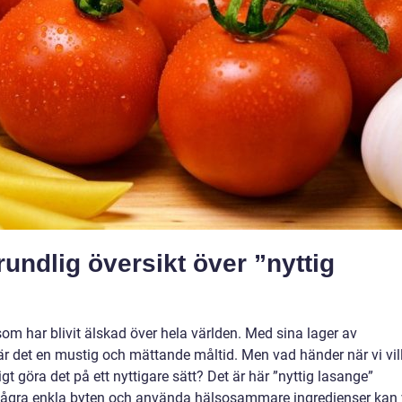
undlig översikt över ”nyttig
som har blivit älskad över hela världen. Med sina lager av
är det en mustig och mättande måltid. Men vad händer när vi vil
t göra det på ett nyttigare sätt? Det är här ”nyttig lasange”
några enkla byten och använda hälsosammare ingredienser kan 