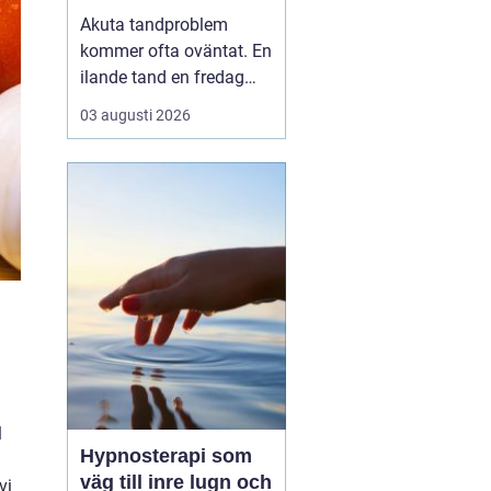
tandvärk och skador
Akuta tandproblem
kommer ofta oväntat. En
ilande tand en fredag
kväll, en svullnad som
03 augusti 2026
blir värre över natten
eller en framtand som
skadas vid en olycka. I
sådana lägen behöver
du veta vart du kan
vända dig för snabb och
trygg akut tandvård i
Karlskr...
l
Hypnosterapi som
väg till inre lugn och
vi