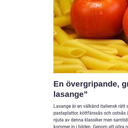
En övergripande, gr
lasange”
Lasange är en välkänd italiensk rätt 
pastaplattor, köttfärssås och ostsås 
njuta av denna klassiker men samtidig
kommer in i bilden. Genom att göra 