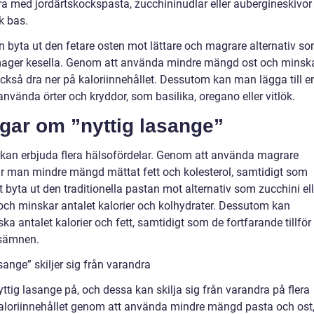
a med jordärtskockspasta, zucchininudlar eller aubergineskivor
k bas.
 byta ut den fetare osten mot lättare och magrare alternativ s
 mager kesella. Genom att använda mindre mängd ost och minsk
ckså dra ner på kaloriinnehållet. Dessutom kan man lägga till e
vända örter och kryddor, som basilika, oregano eller vitlök.
ngar om ”nyttig lasange”
tt kan erbjuda flera hälsofördelar. Genom att använda magrare
 får man mindre mängd mättat fett och kolesterol, samtidigt som
tt byta ut den traditionella pastan mot alternativ som zucchini ell
och minskar antalet kalorier och kolhydrater. Dessutom kan
a antalet kalorier och fett, samtidigt som de fortfarande tillför
gsämnen.
sange” skiljer sig från varandra
yttig lasange på, och dessa kan skilja sig från varandra på flera
kaloriinnehållet genom att använda mindre mängd pasta och ost