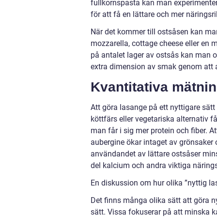
fullkornspasta kan man experimenter
för att få en lättare och mer näringsri
När det kommer till ostsåsen kan man
mozzarella, cottage cheese eller en
på antalet lager av ostsås kan man o
extra dimension av smak genom att an
Kvantitativa mätni
Att göra lasange på ett nyttigare sä
köttfärs eller vegetariska alternativ
man får i sig mer protein och fiber. A
aubergine ökar intaget av grönsaker 
användandet av lättare ostsåser minsk
del kalcium och andra viktiga närin
En diskussion om hur olika ”nyttig la
Det finns många olika sätt att göra n
sätt. Vissa fokuserar på att minska 