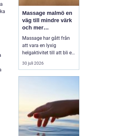
ra
lka
Massage malmö en
väg till mindre värk
och mer
vardagsenergi
Massage har gått från
att vara en lyxig
helgaktivitet till att bli en
a
naturlig del av många
30 juli 2026
människors vardag. Fler
a
söker hjälp för stel
nacke, onda axlar,
spända käkar och
sömnproblem. I en stad
som Malmö, där tempot
är högt och många
kombinerar sti...