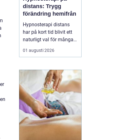
distans: Trygg
förändring hemifrån
om
Hypnosterapi distans
a
har på kort tid blivit ett
n
naturligt val för många
som vill arbeta med
01 augusti 2026
personlig utveckling
utan att resa till en
fysisk mottagning.
Genom säkra
er
videosamtal kan klient
och terapeut mötas
 en
oavsett var i l...
,