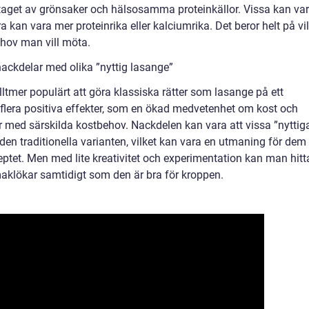
taget av grönsaker och hälsosamma proteinkällor. Vissa kan va
kan vara mer proteinrika eller kalciumrika. Det beror helt på vi
hov man vill möta.
ackdelar med olika ”nyttig lasange”
lltmer populärt att göra klassiska rätter som lasange på ett
l flera positiva effekter, som en ökad medvetenhet om kost och
er med särskilda kostbehov. Nackdelen kan vara att vissa ”nyttig
n traditionella varianten, vilket kan vara en utmaning för dem
eptet. Men med lite kreativitet och experimentation kan man hitt
aklökar samtidigt som den är bra för kroppen.