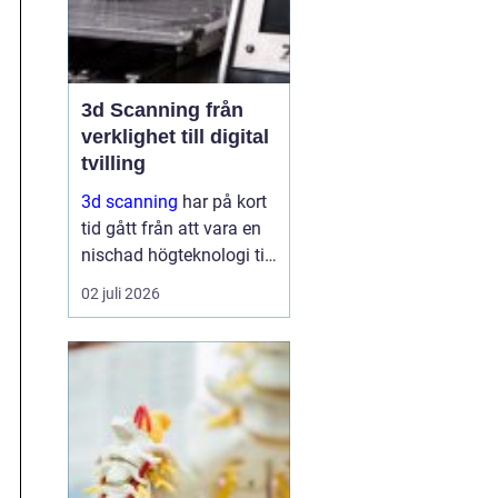
3d Scanning från
verklighet till digital
tvilling
3d scanning
har på kort
tid gått från att vara en
nischad högteknologi till
ett praktiskt verktyg för
02 juli 2026
företag, fastighetsägare
och kulturarvsaktörer.
Genom att fånga
verkligheten med laser
och kamera skapas...