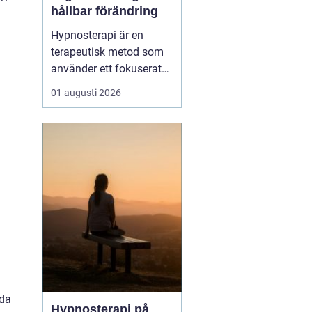
hållbar förändring
Hypnosterapi är en
terapeutisk metod som
använder ett fokuserat
och avslappnat
01 augusti 2026
sinnestillstånd för att
skapa förändring på
djupet. Genom att rikta
uppmärksamheten inåt
kan personen få tillgå...
nda
Hypnosterapi på