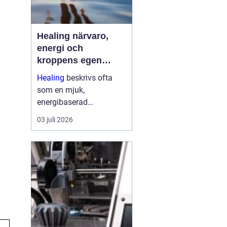
Healing närvaro,
energi och
kroppens egen
förmåga att läka
Healing
beskrivs ofta
som en mjuk,
energibaserad
behandlingsmetod som
03 juli 2026
stödjer kroppens egen
läkningsprocess. Fokus
ligger på balans, lugn
och ökad närvaro
snarare än snabba
mirakel. Många som
provar upplever ...