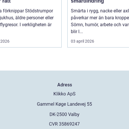
r rätt
smärtlindring
 förknippar Stödstrumpor
Smärta i rygg, nacke eller ax
ukhus, äldre personer eller
påverkar mer än bara kroppe
flygresor. I verkligheten är
Sömn, humör, arbete och va
blir l...
 2026
03 april 2026
Adress