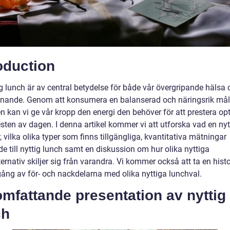
oduction
g lunch är av central betydelse för både vår övergripande hälsa 
nnande. Genom att konsumera en balanserad och näringsrik målt
n kan vi ge vår kropp den energi den behöver för att prestera op
sten av dagen. I denna artikel kommer vi att utforska vad en nyt
, vilka olika typer som finns tillgängliga, kvantitativa mätningar
de till nyttig lunch samt en diskussion om hur olika nyttiga
ernativ skiljer sig från varandra. Vi kommer också att ta en histo
ng av för- och nackdelarna med olika nyttiga lunchval.
mfattande presentation av nyttig
ch