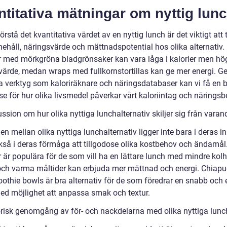
titativa mätningar om nyttig lun
förstå det kvantitativa värdet av en nyttig lunch är det viktigt att 
nehåll, näringsvärde och mättnadspotential hos olika alternativ.
r med mörkgröna bladgrönsaker kan vara låga i kalorier men hö
värde, medan wraps med fullkornstortillas kan ge mer energi. G
 verktyg som kaloriräknare och näringsdatabaser kan vi få en b
se för hur olika livsmedel påverkar vårt kaloriintag och näringsb
ssion om hur olika nyttiga lunchalternativ skiljer sig från varan
en mellan olika nyttiga lunchalternativ ligger inte bara i deras in
kså i deras förmåga att tillgodose olika kostbehov och ändamål
 är populära för de som vill ha en lättare lunch med mindre kolh
ch varma måltider kan erbjuda mer mättnad och energi. Chiap
othie bowls är bra alternativ för de som föredrar en snabb och 
ed möjlighet att anpassa smak och textur.
orisk genomgång av för- och nackdelarna med olika nyttiga lunc