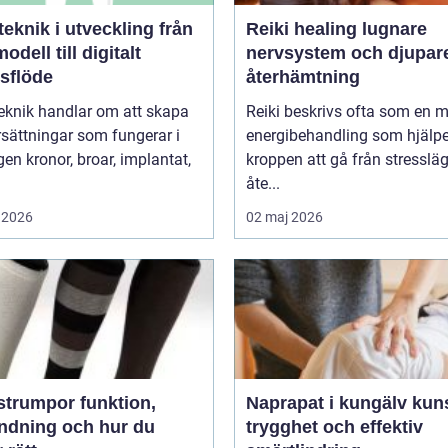
knik i utveckling från
Reiki healing lugnare
odell till digitalt
nervsystem och djupar
tsflöde
återhämtning
eknik handlar om att skapa
Reiki beskrivs ofta som en 
sättningar som fungerar i
energibehandling som hjälpe
r, implantat,
kroppen att gå från stressläge
åte...
 2026
02 maj 2026
umpor funktion,
Naprapat i kungälv kunskap,
ndning och hur du
trygghet och effektiv