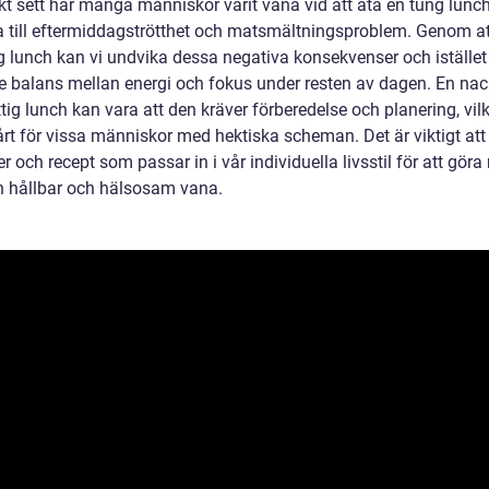
skt sett har många människor varit vana vid att äta en tung lun
a till eftermiddagströtthet och matsmältningsproblem. Genom at
ig lunch kan vi undvika dessa negativa konsekvenser och iställe
re balans mellan energi och fokus under resten av dagen. En nac
ig lunch kan vara att den kräver förberedelse och planering, vil
rt för vissa människor med hektiska scheman. Det är viktigt att 
er och recept som passar in i vår individuella livsstil för att göra 
n hållbar och hälsosam vana.