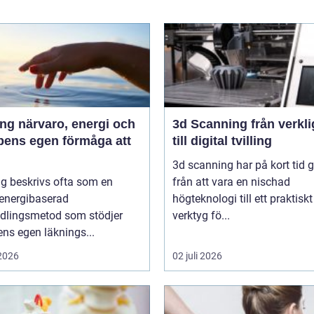
 energi och
3d Scanning från verklighet
pens egen förmåga att
till digital tvilling
3d scanning har på kort tid g
g beskrivs ofta som en
från att vara en nischad
 energibaserad
högteknologi till ett praktiskt
dlingsmetod som stödjer
verktyg fö...
ns egen läknings...
 2026
02 juli 2026