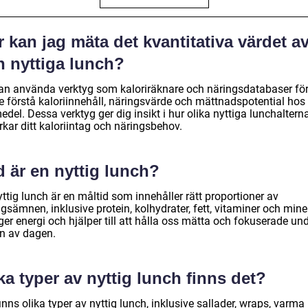
 kan jag mäta det kvantitativa värdet a
n nyttiga lunch?
an använda verktyg som kaloriräknare och näringsdatabaser för
e förstå kaloriinnehåll, näringsvärde och mättnadspotential hos 
edel. Dessa verktyg ger dig insikt i hur olika nyttiga lunchalterna
kar ditt kaloriintag och näringsbehov.
 är en nyttig lunch?
ttig lunch är en måltid som innehåller rätt proportioner av
gsämnen, inklusive protein, kolhydrater, fett, vitaminer och miner
er energi och hjälper till att hålla oss mätta och fokuserade un
en av dagen.
ka typer av nyttig lunch finns det?
inns olika typer av nyttig lunch, inklusive sallader, wraps, varma