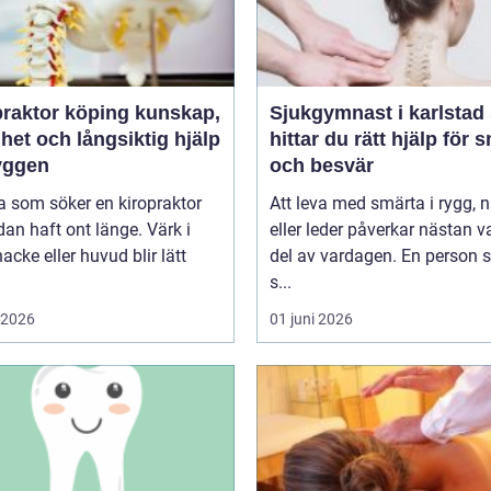
ktor köping kunskap,
Sjukgymnast i karlstad så
het och långsiktig hjälp
hittar du rätt hjälp för 
ryggen
och besvär
 som söker en kiropraktor
Att leva med smärta i rygg, 
dan haft ont länge. Värk i
eller leder påverkar nästan v
nacke eller huvud blir lätt
del av vardagen. En person
s...
i 2026
01 juni 2026