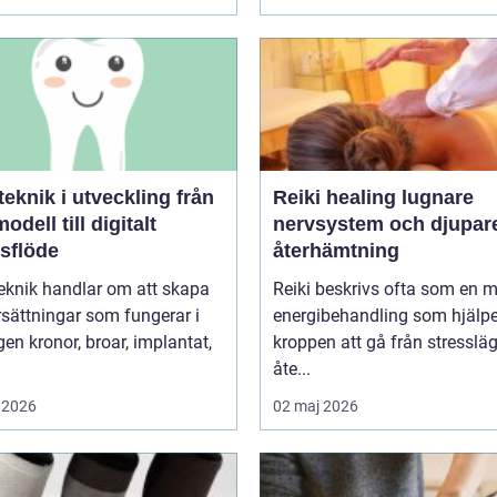
knik i utveckling från
Reiki healing lugnare
odell till digitalt
nervsystem och djupar
tsflöde
återhämtning
eknik handlar om att skapa
Reiki beskrivs ofta som en 
sättningar som fungerar i
energibehandling som hjälpe
r, implantat,
kroppen att gå från stressläge
åte...
 2026
02 maj 2026