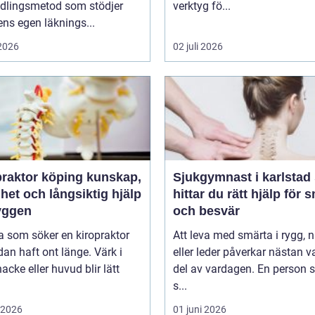
dlingsmetod som stödjer
verktyg fö...
ns egen läknings...
 2026
02 juli 2026
ktor köping kunskap,
Sjukgymnast i karlstad så
het och långsiktig hjälp
hittar du rätt hjälp för 
ryggen
och besvär
 som söker en kiropraktor
Att leva med smärta i rygg, 
dan haft ont länge. Värk i
eller leder påverkar nästan v
nacke eller huvud blir lätt
del av vardagen. En person
s...
i 2026
01 juni 2026