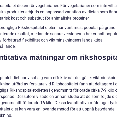
ospitalet-dieten för vegetarianer: För vegetarianer som inte vill ä
ska produkter erbjuds en anpassad variation av dieten som är 
arisk kost och substitut för animaliska proteiner.
prungliga Rikshospitalet-dieten har varit mest populär på grund
terade resultat, medan de senare versionerna har vunnit popula
 förbättrad flexibilitet och viktminskningens långsiktiga
hållande.
titativa mätningar om rikshospit
italet diet har visat sig vara effektiv när det gäller viktminsknin
ning utförd av forskare vid Rikshospitalet fann att deltagare i 
liga Rikshospitalet-dieten i genomsnitt förlorade cirka 7-9 kilo 
rsperiod. Dessutom visade en annan studie att de som följde die
 genomsnitt förlorade 16 kilo. Dessa kvantitativa mätningar tyde
pitalet diet kan vara en lovande metod för att uppnå betydande
skning.