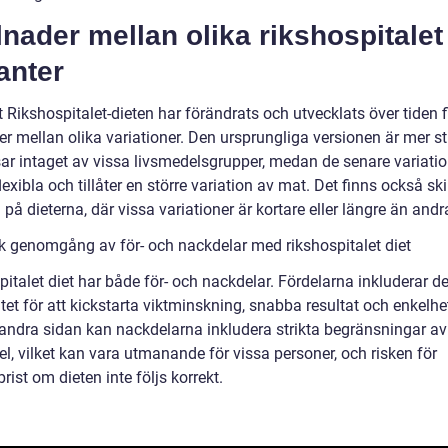
lnader mellan olika rikshospitalet
anter
t Rikshospitalet-dieten har förändrats och utvecklats över tiden 
er mellan olika variationer. Den ursprungliga versionen är mer st
ar intaget av vissa livsmedelsgrupper, medan de senare variati
lexibla och tillåter en större variation av mat. Det finns också ski
på dieterna, där vissa variationer är kortare eller längre än andr
sk genomgång av för- och nackdelar med rikshospitalet diet
italet diet har både för- och nackdelar. Fördelarna inkluderar d
itet för att kickstarta viktminskning, snabba resultat och enkelhe
Å andra sidan kan nackdelarna inkludera strikta begränsningar av
l, vilket kan vara utmanande för vissa personer, och risken för
rist om dieten inte följs korrekt.