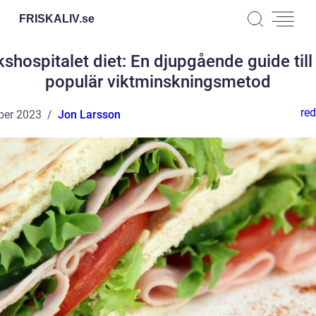
FRISKALIV.
se
kshospitalet diet: En djupgående guide till
populär viktminskningsmetod
red
ber 2023
Jon Larsson