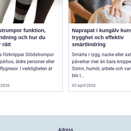
umpor funktion,
Naprapat i kungälv kunskap,
ndning och hur du
trygghet och effektiv
r rätt
smärtlindring
 förknippar Stödstrumpor
Smärta i rygg, nacke eller ax
ukhus, äldre personer eller
påverkar mer än bara kroppe
flygresor. I verkligheten är
Sömn, humör, arbete och va
blir l...
 2026
03 april 2026
Adress