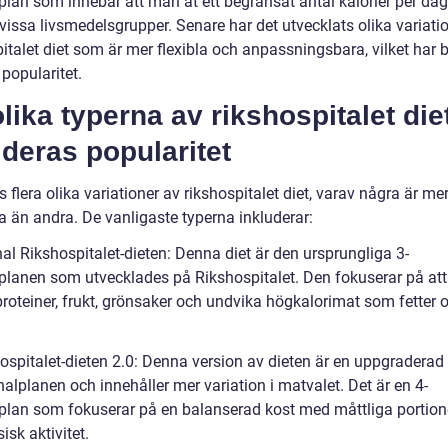
plan som innebar att man åt ett begränsat antal kalorier per da
vissa livsmedelsgrupper. Senare har det utvecklats olika variati
italet diet som är mer flexibla och anpassningsbara, vilket har b
s popularitet.
lika typerna av rikshospitalet die
deras popularitet
s flera olika variationer av rikshospitalet diet, varav några är me
a än andra. De vanligaste typerna inkluderar:
nal Rikshospitalet-dieten: Denna diet är den ursprungliga 3-
planen som utvecklades på Rikshospitalet. Den fokuserar på att
roteiner, frukt, grönsaker och undvika högkalorimat som fetter 
ospitalet-dieten 2.0: Denna version av dieten är en uppgraderad 
nalplanen och innehåller mer variation i matvalet. Det är en 4-
plan som fokuserar på en balanserad kost med måttliga portion
isk aktivitet.