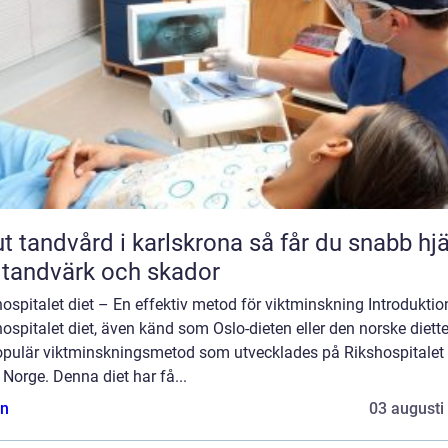
andvård i karlskrona så får du snabb hjälp
 tandvärk och skador
ospitalet diet – En effektiv metod för viktminskning Introduktio
ospitalet diet, även känd som Oslo-dieten eller den norske diette
opulär viktminskningsmetod som utvecklades på Rikshospitalet 
 Norge. Denna diet har få...
n
03 augusti