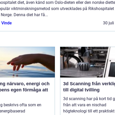
ospitalet diet, även känd som Oslo-dieten eller den norske diette
opulär viktminskningsmetod som utvecklades på Rikshospitalet 
 Norge. Denna diet har få...
 Vinde
30 jul
 energi och
3d Scanning från verklighet
pens egen förmåga att
till digital tvilling
3d scanning har på kort tid g
g beskrivs ofta som en
från att vara en nischad
 energibaserad
högteknologi till ett praktiskt