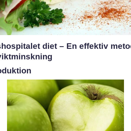
hospitalet diet – En effektiv met
viktminskning
oduktion