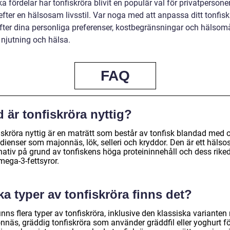
ka fördelar har tonfiskröra blivit en populär val för privatperson
efter en hälsosam livsstil. Var noga med att anpassa ditt tonfisk
efter dina personliga preferenser, kostbegränsningar och hälsomå
 njutning och hälsa.
FAQ
 är tonfiskröra nyttig?
iskröra nyttig är en maträtt som består av tonfisk blandad med o
edienser som majonnäs, lök, selleri och kryddor. Den är ett häls
rnativ på grund av tonfiskens höga proteininnehåll och dess rik
mega-3-fettsyror.
ka typer av tonfiskröra finns det?
inns flera typer av tonfiskröra, inklusive den klassiska variante
nnäs, gräddig tonfiskröra som använder gräddfil eller yoghurt fö