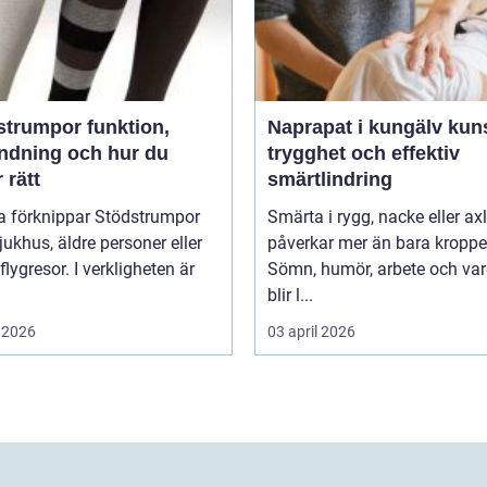
umpor funktion,
Naprapat i kungälv kunskap,
ndning och hur du
trygghet och effektiv
r rätt
smärtlindring
 förknippar Stödstrumpor
Smärta i rygg, nacke eller ax
ukhus, äldre personer eller
påverkar mer än bara kroppe
flygresor. I verkligheten är
Sömn, humör, arbete och va
blir l...
 2026
03 april 2026