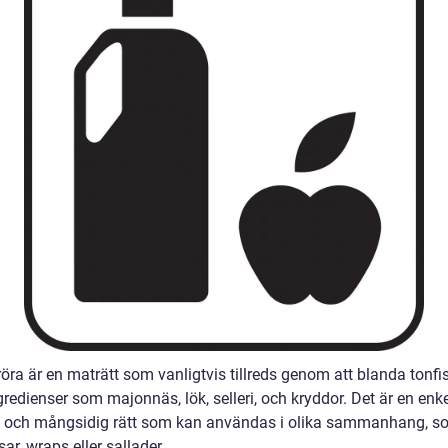
röra är en maträtt som vanligtvis tillreds genom att blanda tonf
gredienser som majonnäs, lök, selleri, och kryddor. Det är en enke
 och mångsidig rätt som kan användas i olika sammanhang, s
r, wraps eller sallader.