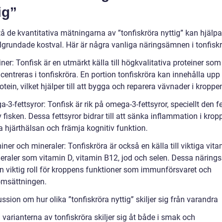
ig”
tå de kvantitativa mätningarna av ”tonfiskröra nyttig” kan hjälpa t
älgrundade kostval. Här är några vanliga näringsämnen i tonfiskr
iner: Tonfisk är en utmärkt källa till högkvalitativa proteiner so
entreras i tonfiskröra. En portion tonfiskröra kan innehålla upp t
tein, vilket hjälper till att bygga och reparera vävnader i kroppe
-3-fettsyror: Tonfisk är rik på omega-3-fettsyror, speciellt den f
 fisken. Dessa fettsyror bidrar till att sänka inflammation i krop
a hjärthälsan och främja kognitiv funktion.
iner och mineraler: Tonfiskröra är också en källa till viktiga vit
eraler som vitamin D, vitamin B12, jod och selen. Dessa närin
en viktig roll för kroppens funktioner som immunförsvaret och
msättningen.
ssion om hur olika ”tonfiskröra nyttig” skiljer sig från varandra
 varianterna av tonfiskröra skiljer sig åt både i smak och