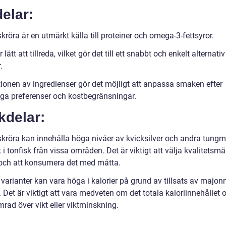
elar:
kröra är en utmärkt källa till proteiner och omega-3-fettsyror.
 lätt att tillreda, vilket gör det till ett snabbt och enkelt alternativ
.
tionen av ingredienser gör det möjligt att anpassa smaken efter
iga preferenser och kostbegränsningar.
kdelar:
skröra kan innehålla höga nivåer av kvicksilver och andra tungme
t i tonfisk från vissa områden. Det är viktigt att välja kvalitetsmä
 och att konsumera det med måtta.
varianter kan vara höga i kalorier på grund av tillsats av majonn
. Det är viktigt att vara medveten om det totala kaloriinnehålle
rad över vikt eller viktminskning.