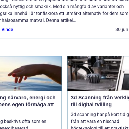
 också nyttig och smakrik. Med sin mångfald av varianter och
gsrika innehåll är tonfiskröra ett utmärkt alternativ för dem som
r hälsosamma matval. Denna artikel...
 Vinde
30 jul
 energi och
3d Scanning från verklighet
pens egen förmåga att
till digital tvilling
3d scanning har på kort tid g
g beskrivs ofta som en
från att vara en nischad
 energibaserad
högteknologi till ett praktiskt