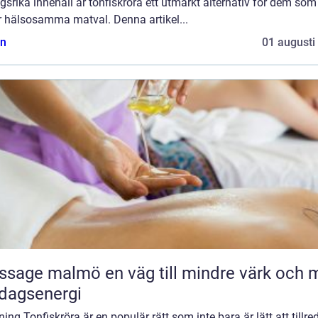
gsrika innehåll är tonfiskröra ett utmärkt alternativ för dem som
r hälsosamma matval. Denna artikel...
n
01 augusti
malmö en väg till mindre värk och mer
dagsenergi
ning Tonfiskröra är en populär rätt som inte bara är lätt att tillre