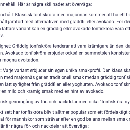
nnehåll. Här är några skillnader att överväga:
innehåll: Klassisk tonfiskröra med majonnäs kommer att ha ett h
ehåll jämfört med alternativen med gräddfil eller avokado. För 
 lättare variant kan en gräddig eller avokado tonfiskröra vara ett
iv.
ighet: Gräddig tonfiskröra tenderar att vara krämigare än den kl
en. Avokado tonfiskröra erbjuder också en sammetslen konsiste
n mogna avokadon.
: Varje variant erbjuder sin egen unika smakprofil. Den klassisk
en med majonnäs ger en traditionell smak medan gräddig tonfis
n lätt syrlighet från gräddfilen eller yoghurten. Avokado tonfisk
r en mild och krämig smak med en hint av avokado.
orisk genomgång av för- och nackdelar med olika ”tonfiskröra nyt
kt sett har tonfiskröra blivit alltmer populär som ett fördelaktigt
 val för människor som strävar efter en god balans mellan smak
är är några för- och nackdelar att överväga: