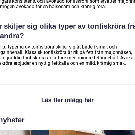
igare konsistens, och avokado tonfiskröra som ersätter majonn
mogen avokado för en hälsosam och krämig röra.
 skiljer sig olika typer av tonfiskröra fr
randra?
ika typerna av tonfiskröra skiljer sig åt både i smak och
gsinnehåll. Klassisk tonfiskröra är rik på fett från majonnäsen,
n gräddig tonfiskröra är lättare med mindre fettinnehåll. Avoka
skröra erbjuder en nyttig fettkälla och en mild, krämig smak.
Läs fler inlägg här
 nyheter