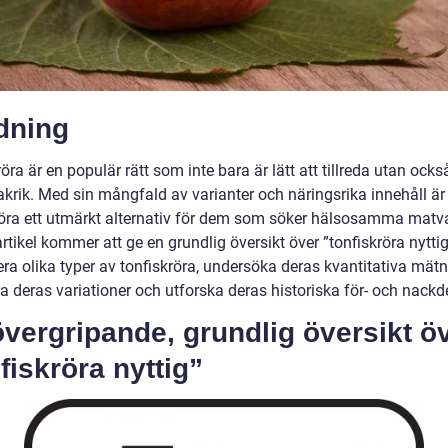
dning
öra är en populär rätt som inte bara är lätt att tillreda utan ocks
krik. Med sin mångfald av varianter och näringsrika innehåll är
röra ett utmärkt alternativ för dem som söker hälsosamma matva
tikel kommer att ge en grundlig översikt över ”tonfiskröra nyttig
ra olika typer av tonfiskröra, undersöka deras kvantitativa mätn
a deras variationer och utforska deras historiska för- och nackde
vergripande, grundlig översikt ö
fiskröra nyttig”