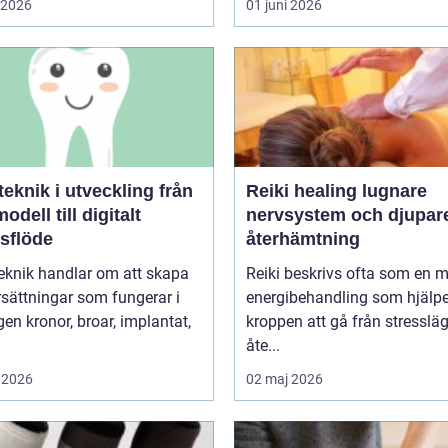
i 2026
01 juni 2026
knik i utveckling från
Reiki healing lugnare
odell till digitalt
nervsystem och djupar
tsflöde
återhämtning
eknik handlar om att skapa
Reiki beskrivs ofta som en 
sättningar som fungerar i
energibehandling som hjälpe
r, implantat,
kroppen att gå från stressläge
åte...
 2026
02 maj 2026