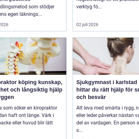
dlingsmetod som stödjer
verktyg fö...
ns egen läknings...
 2026
02 juli 2026
ktor köping kunskap,
Sjukgymnast i karlstad så
het och långsiktig hjälp
hittar du rätt hjälp för 
ryggen
och besvär
 som söker en kiropraktor
Att leva med smärta i rygg, 
dan haft ont länge. Värk i
eller leder påverkar nästan v
nacke eller huvud blir lätt
del av vardagen. En person
s...