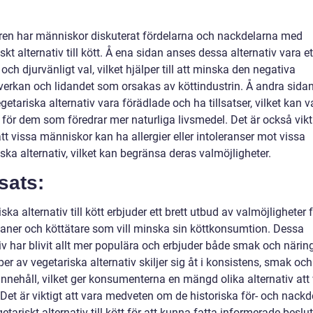
ren har människor diskuterat fördelarna och nackdelarna med
skt alternativ till kött. Å ena sidan anses dessa alternativ vara e
 och djurvänligt val, vilket hjälper till att minska den negativa
verkan och lidandet som orsakas av köttindustrin. Å andra sida
getariska alternativ vara förädlade och ha tillsatser, vilket kan v
för dem som föredrar mer naturliga livsmedel. Det är också vikti
tt vissa människor kan ha allergier eller intoleranser mot vissa
ska alternativ, vilket kan begränsa deras valmöjligheter.
sats:
ska alternativ till kött erbjuder ett brett utbud av valmöjligheter 
ianer och köttätare som vill minska sin köttkonsumtion. Dessa
iv har blivit allt mer populära och erbjuder både smak och närin
per av vegetariska alternativ skiljer sig åt i konsistens, smak och
nnehåll, vilket ger konsumenterna en mängd olika alternativ att 
Det är viktigt att vara medveten om de historiska för- och nackd
tariskt alternativ till kött för att kunna fatta informerade beslu