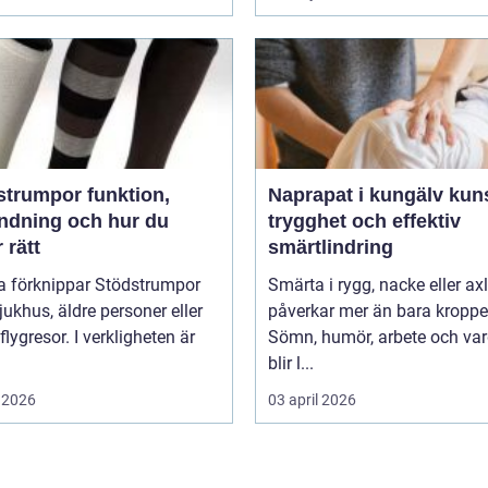
umpor funktion,
Naprapat i kungälv kunskap,
ndning och hur du
trygghet och effektiv
r rätt
smärtlindring
 förknippar Stödstrumpor
Smärta i rygg, nacke eller ax
ukhus, äldre personer eller
påverkar mer än bara kroppe
flygresor. I verkligheten är
Sömn, humör, arbete och va
blir l...
 2026
03 april 2026