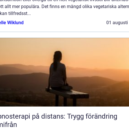
kött allt mer populära. Det finns en mängd olika vegetariska alter
an tillfredsst...
elle Wiklund
01 augusti
nosterapi på distans: Trygg förändring
ifrån