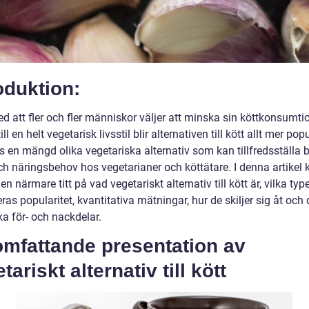
oduktion:
ed att fler och fler människor väljer att minska sin köttkonsumtio
ill en helt vegetarisk livsstil blir alternativen till kött allt mer pop
s en mängd olika vegetariska alternativ som kan tillfredsställa 
h näringsbehov hos vegetarianer och köttätare. I denna artike
a en närmare titt på vad vegetariskt alternativ till kött är, vilka ty
eras popularitet, kvantitativa mätningar, hur de skiljer sig åt och
ka för- och nackdelar.
omfattande presentation av
tariskt alternativ till kött