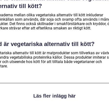
ernativ till kött?
naderna mellan olika vegetariska alternativ till kött inkluderar
einkällan som används, där soja och svamp ofta används i mån
kter. Det finns också skillnader i smakförstärkare och kryddor, 
erkare strävar efter att efterlikna smaken av riktigt kött.
 är vegetariska alternativ till kött?
ariska alternativ till kött är matprodukter som tillverkas av växt
ndra vegetabiliska proteinrika källor. Dessa produkter imiterar 
r och utseende hos kött för att tilltala både vegetarianer och
tare.
Läs fler inlägg här