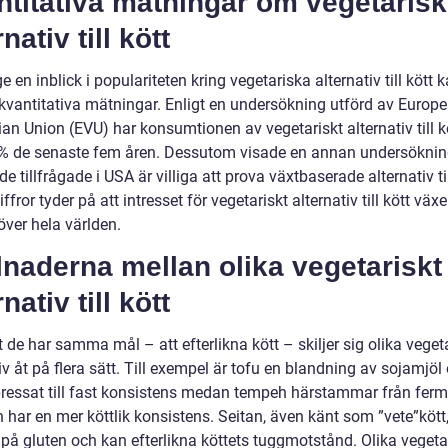
titativa mätningar om vegetarisk
rnativ till kött
ge en inblick i populariteten kring vegetariska alternativ till kött k
å kvantitativa mätningar. Enligt en undersökning utförd av Europ
an Union (EVU) har konsumtionen av vegetariskt alternativ till k
 de senaste fem åren. Dessutom visade en annan undersöknin
e tillfrågade i USA är villiga att prova växtbaserade alternativ til
ffror tyder på att intresset för vegetariskt alternativ till kött växe
över hela världen.
lnaderna mellan olika vegetariskt
rnativ till kött
t de har samma mål – att efterlikna kött – skiljer sig olika veget
iv åt på flera sätt. Till exempel är tofu en blandning av sojamjöl
pressat till fast konsistens medan tempeh härstammar från fer
 har en mer köttlik konsistens. Seitan, även känt som ”vete”kött,
 på gluten och kan efterlikna köttets tuggmotstånd. Olika vegeta