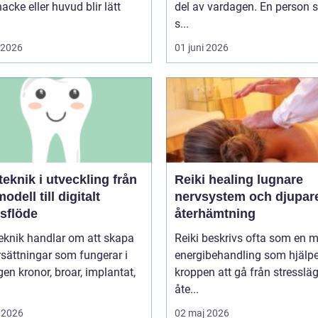
nacke eller huvud blir lätt
del av vardagen. En person
s...
i 2026
01 juni 2026
knik i utveckling från
Reiki healing lugnare
odell till digitalt
nervsystem och djupar
tsflöde
återhämtning
eknik handlar om att skapa
Reiki beskrivs ofta som en 
sättningar som fungerar i
energibehandling som hjälpe
r, implantat,
kroppen att gå från stressläge
åte...
 2026
02 maj 2026