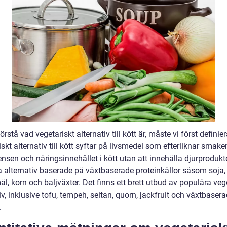
förstå vad vegetariskt alternativ till kött är, måste vi först definier
skt alternativ till kött syftar på livsmedel som efterliknar smake
nsen och näringsinnehållet i kött utan att innehålla djurprodukte
a alternativ baserade på växtbaserade proteinkällor såsom soja,
, korn och baljväxter. Det finns ett brett utbud av populära veg
iv, inklusive tofu, tempeh, seitan, quorn, jackfruit och växtbaser
.