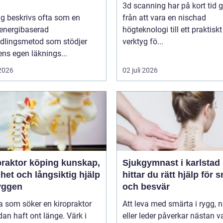
3d scanning har på kort tid g
g beskrivs ofta som en
från att vara en nischad
 energibaserad
högteknologi till ett praktiskt
dlingsmetod som stödjer
verktyg fö...
ns egen läknings...
 2026
02 juli 2026
ktor köping kunskap,
Sjukgymnast i karlstad så
het och långsiktig hjälp
hittar du rätt hjälp för 
ryggen
och besvär
 som söker en kiropraktor
Att leva med smärta i rygg, 
dan haft ont länge. Värk i
eller leder påverkar nästan v