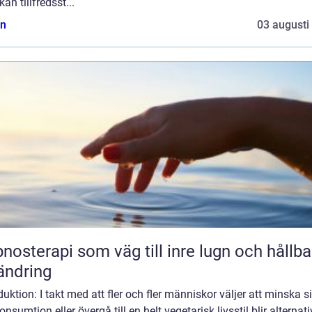
an tillfredsst...
n
03 augusti
nosterapi som väg till inre lugn och hållba
ändring
duktion: I takt med att fler och fler människor väljer att minska s
onsumtion eller övergå till en helt vegetarisk livsstil blir alternat