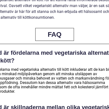
val. Oavsett vilket vegetariskt alternativ man väljer, är en sak s
lternativ är här för att stanna och kan erbjuda ett hälsosamt oc
 alternativ till köttkonsumtionen.
FAQ
 är fördelarna med vegetariska alternat
l kött?
larna med vegetariska alternativ till kött inkluderar att de kan b
 en minskad miljöpåverkan genom att minska utsläppen av
husgaser och minska behovet av vatten och markanvändning fö
uppfödning. Dessutom kan dessa alternativ vara hälsosamma
rsom de ofta innehåller mindre mättat fett och kolesterol jämför
rodukter.
 är skillnaderna mellan olika vegetaris