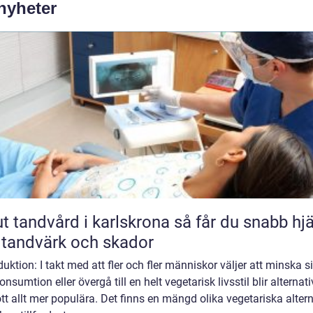
 nyheter
andvård i karlskrona så får du snabb hjälp
 tandvärk och skador
duktion: I takt med att fler och fler människor väljer att minska s
onsumtion eller övergå till en helt vegetarisk livsstil blir alternat
kött allt mer populära. Det finns en mängd olika vegetariska alter