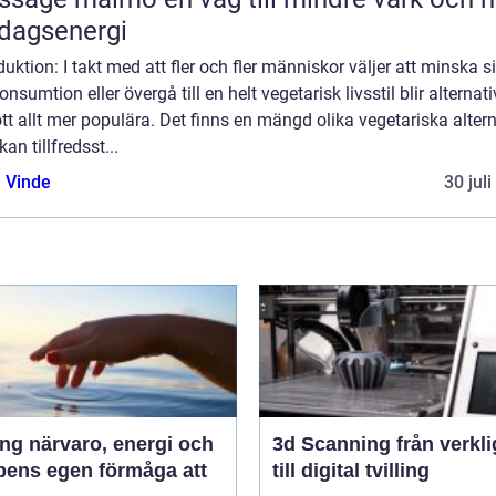
dagsenergi
duktion: I takt med att fler och fler människor väljer att minska s
onsumtion eller övergå till en helt vegetarisk livsstil blir alternat
kött allt mer populära. Det finns en mängd olika vegetariska alter
an tillfredsst...
 Vinde
30 jul
 energi och
3d Scanning från verklighet
pens egen förmåga att
till digital tvilling