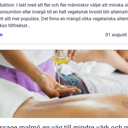
duktion: I takt med att fler och fler människor väljer att minska s
onsumtion eller övergå till en helt vegetarisk livsstil blir alternat
kött allt mer populära. Det finns en mängd olika vegetariska alter
an tillfredsst...
n
01 augusti
malmö en väg till mindre värk och mer