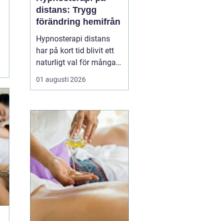
distans: Trygg
förändring hemifrån
Hypnosterapi distans
har på kort tid blivit ett
naturligt val för många
som vill arbeta med
01 augusti 2026
personlig utveckling
utan att resa till en
fysisk mottagning.
Genom säkra
videosamtal kan klient
och terapeut mötas
oavsett var i l...