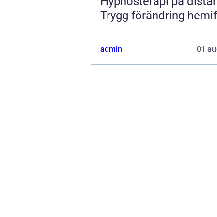
Hypnosterapi på dista
Trygg förändring hemi
admin
01 au