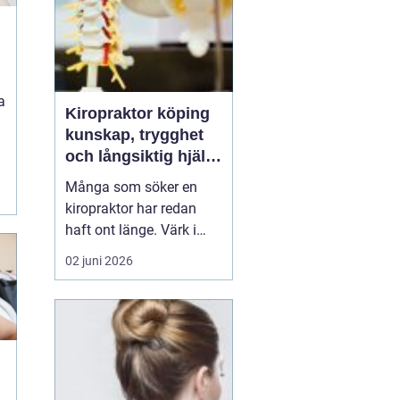
a
Kiropraktor köping
kunskap, trygghet
och långsiktig hjälp
för ryggen
Många som söker en
kiropraktor har redan
haft ont länge. Värk i
rygg, nacke eller huvud
02 juni 2026
blir lätt en del av
vardagen, tills något
låser sig helt eller
smärtan gör det svårt att
jobba, sova eller träna.
För den som letar efter