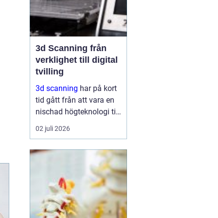
3d Scanning från
verklighet till digital
tvilling
3d scanning
har på kort
tid gått från att vara en
nischad högteknologi till
ett praktiskt verktyg för
02 juli 2026
företag, fastighetsägare
och kulturarvsaktörer.
Genom att fånga
verkligheten med laser
och kamera skapas...