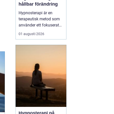
hållbar förändring
Hypnosterapi är en
terapeutisk metod som
använder ett fokuserat
och avslappnat
01 augusti 2026
sinnestillstånd för att
skapa förändring på
djupet. Genom att rikta
uppmärksamheten inåt
kan personen få tillgå...
Hypnosterapi på