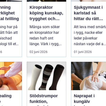
nning
Kiropraktor
Sjukgymnast i
rklighet
köping kunskap,
karlstad så
tal tvilling
trygghet och
hittar du rätt
långsiktig hjälp
hjälp för smärta
ing har på
Många som söker
Att leva med smärt
för ryggen
och besvär
gått från att
en kiropraktor har
i rygg, nacke eller
nischad
redan haft ont
leder påverkar
ogi till ett
länge. Värk i rygg,
nästan varje del av
 verktyg
nacke eller huvud
vardagen. En
26
02 juni 2026
01 juni 2026
blir lätt en...
person som s...
ealing
Stödstrumpor
Naprapat i
e
funktion,
kungälv