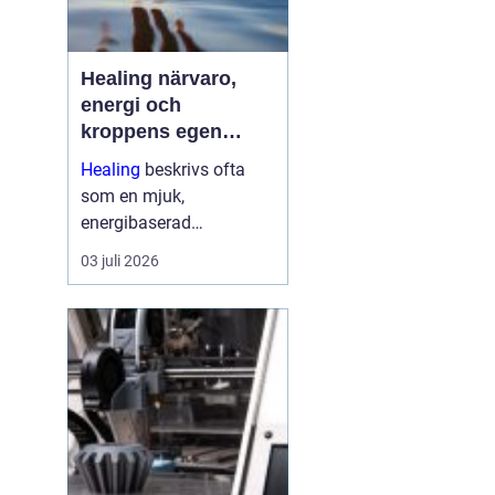
Healing närvaro,
energi och
kroppens egen
förmåga att läka
Healing
beskrivs ofta
som en mjuk,
energibaserad
behandlingsmetod som
03 juli 2026
stödjer kroppens egen
läkningsprocess. Fokus
ligger på balans, lugn
och ökad närvaro
snarare än snabba
mirakel. Många som
provar upplever ...