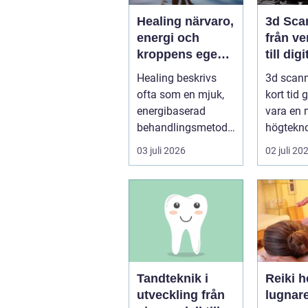
Healing närvaro,
3d Sca
energi och
från ve
kroppens egen
till digi
förmåga att läka
Healing beskrivs
3d scann
ofta som en mjuk,
kort tid 
energibaserad
vara en 
behandlingsmetod
högteknol
som stödjer
praktiskt
03 juli 2026
02 juli 20
kroppens egen
fö...
läknings...
Tandteknik i
Reiki h
utveckling från
lugnar