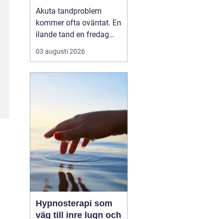
tandvärk och skador
Akuta tandproblem
kommer ofta oväntat. En
ilande tand en fredag
kväll, en svullnad som
03 augusti 2026
blir värre över natten
eller en framtand som
skadas vid en olycka. I
sådana lägen behöver
du veta vart du kan
vända dig för snabb och
trygg akut tandvård i
Karlskr...
Hypnosterapi som
väg till inre lugn och