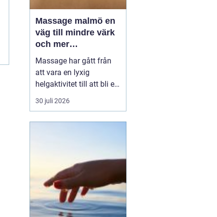
Massage malmö en
väg till mindre värk
och mer
vardagsenergi
Massage har gått från
att vara en lyxig
helgaktivitet till att bli en
naturlig del av många
30 juli 2026
människors vardag. Fler
söker hjälp för stel
nacke, onda axlar,
spända käkar och
sömnproblem. I en stad
som Malmö, där tempot
är högt och många
kombinerar sti...