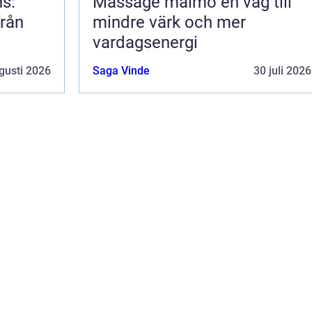
ns:
Massage malmö en väg till
från
mindre värk och mer
vardagsenergi
gusti 2026
Saga Vinde
30 juli 2026