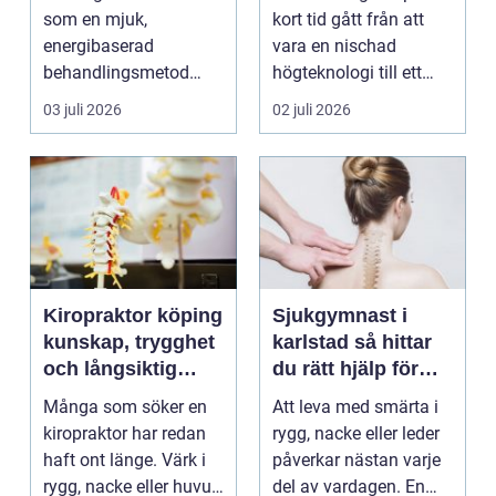
som en mjuk,
kort tid gått från att
energibaserad
vara en nischad
behandlingsmetod
högteknologi till ett
som stödjer kroppens
praktiskt verktyg fö...
03 juli 2026
02 juli 2026
egen läknings...
Kiropraktor köping
Sjukgymnast i
kunskap, trygghet
karlstad så hittar
och långsiktig
du rätt hjälp för
hjälp för ryggen
smärta och besvär
Många som söker en
Att leva med smärta i
kiropraktor har redan
rygg, nacke eller leder
haft ont länge. Värk i
påverkar nästan varje
rygg, nacke eller huvud
del av vardagen. En