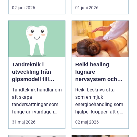
blir lätt en...
person som s...
02 juni 2026
01 juni 2026
Tandteknik i
Reiki healing
utveckling från
lugnare
gipsmodell till
nervsystem och
digitalt arbetsflöde
djupare
Tandteknik handlar om
Reiki beskrivs ofta
återhämtning
att skapa
som en mjuk
tandersättningar som
energibehandling som
fungerar i vardagen
hjälper kroppen att gå
kronor, broar,
från stressläge till
31 maj 2026
02 maj 2026
implantat, ...
åte...