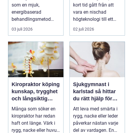
som en mjuk,
kort tid gått från att
energibaserad
vara en nischad
behandlingsmetod
högteknologi till ett
som stödjer kroppens
praktiskt verktyg fö...
03 juli 2026
02 juli 2026
egen läknings...
Kiropraktor köping
Sjukgymnast i
kunskap, trygghet
karlstad så hittar
och långsiktig
du rätt hjälp för
hjälp för ryggen
smärta och besvär
Många som söker en
Att leva med smärta i
kiropraktor har redan
rygg, nacke eller leder
haft ont länge. Värk i
påverkar nästan varje
rygg, nacke eller huvud
del av vardagen. En