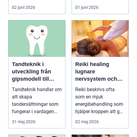
blir lätt en...
person som s...
02 juni 2026
01 juni 2026
Tandteknik i
Reiki healing
utveckling från
lugnare
gipsmodell till
nervsystem och
digitalt arbetsflöde
djupare
Tandteknik handlar om
Reiki beskrivs ofta
återhämtning
att skapa
som en mjuk
tandersättningar som
energibehandling som
fungerar i vardagen
hjälper kroppen att gå
kronor, broar,
från stressläge till
31 maj 2026
02 maj 2026
implantat, ...
åte...