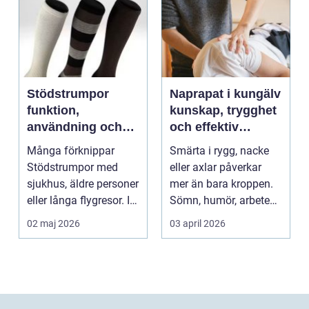
Stödstrumpor
Naprapat i kungälv
funktion,
kunskap, trygghet
användning och
och effektiv
hur du väljer rätt
smärtlindring
Många förknippar
Smärta i rygg, nacke
Stödstrumpor med
eller axlar påverkar
sjukhus, äldre personer
mer än bara kroppen.
eller långa flygresor. I
Sömn, humör, arbete
verkligheten är d...
och vardag blir l...
02 maj 2026
03 april 2026