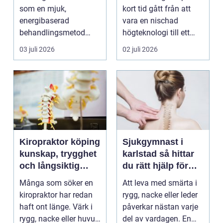
som en mjuk,
kort tid gått från att
energibaserad
vara en nischad
behandlingsmetod
högteknologi till ett
som stödjer kroppens
praktiskt verktyg fö...
03 juli 2026
02 juli 2026
egen läknings...
Kiropraktor köping
Sjukgymnast i
kunskap, trygghet
karlstad så hittar
och långsiktig
du rätt hjälp för
hjälp för ryggen
smärta och besvär
Många som söker en
Att leva med smärta i
kiropraktor har redan
rygg, nacke eller leder
haft ont länge. Värk i
påverkar nästan varje
rygg, nacke eller huvud
del av vardagen. En