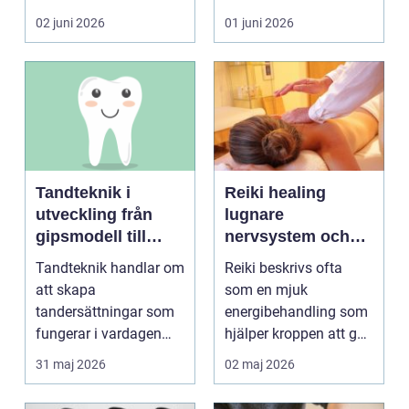
blir lätt en...
person som s...
02 juni 2026
01 juni 2026
Tandteknik i
Reiki healing
utveckling från
lugnare
gipsmodell till
nervsystem och
digitalt arbetsflöde
djupare
Tandteknik handlar om
Reiki beskrivs ofta
återhämtning
att skapa
som en mjuk
tandersättningar som
energibehandling som
fungerar i vardagen
hjälper kroppen att gå
kronor, broar,
från stressläge till
31 maj 2026
02 maj 2026
implantat, ...
åte...