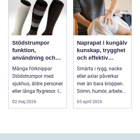
Stödstrumpor
Naprapat i kungälv
funktion,
kunskap, trygghet
användning och
och effektiv
hur du väljer rätt
smärtlindring
Många förknippar
Smärta i rygg, nacke
Stödstrumpor med
eller axlar påverkar
sjukhus, äldre personer
mer än bara kroppen.
eller långa flygresor. I
Sömn, humör, arbete
verkligheten är d...
och vardag blir l...
02 maj 2026
03 april 2026