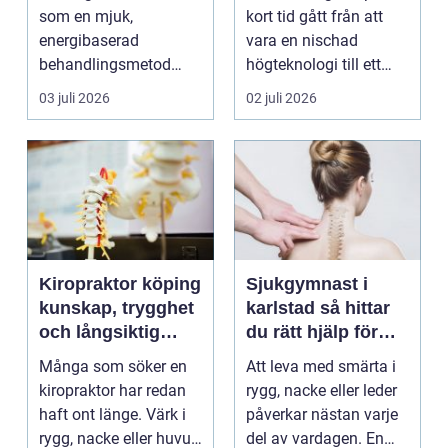
som en mjuk,
kort tid gått från att
energibaserad
vara en nischad
behandlingsmetod
högteknologi till ett
som stödjer kroppens
praktiskt verktyg fö...
03 juli 2026
02 juli 2026
egen läknings...
Kiropraktor köping
Sjukgymnast i
kunskap, trygghet
karlstad så hittar
och långsiktig
du rätt hjälp för
hjälp för ryggen
smärta och besvär
Många som söker en
Att leva med smärta i
kiropraktor har redan
rygg, nacke eller leder
haft ont länge. Värk i
påverkar nästan varje
rygg, nacke eller huvud
del av vardagen. En