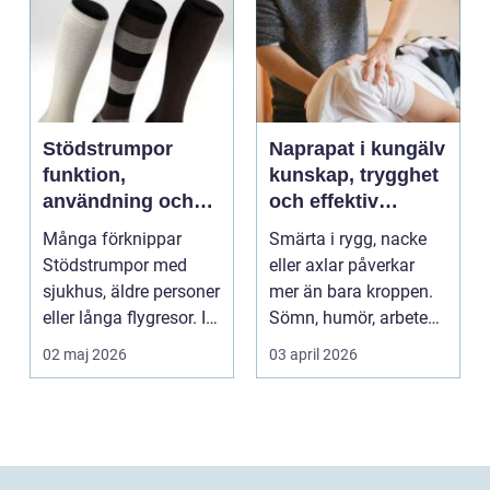
Stödstrumpor
Naprapat i kungälv
funktion,
kunskap, trygghet
användning och
och effektiv
hur du väljer rätt
smärtlindring
Många förknippar
Smärta i rygg, nacke
Stödstrumpor med
eller axlar påverkar
sjukhus, äldre personer
mer än bara kroppen.
eller långa flygresor. I
Sömn, humör, arbete
verkligheten är d...
och vardag blir l...
02 maj 2026
03 april 2026