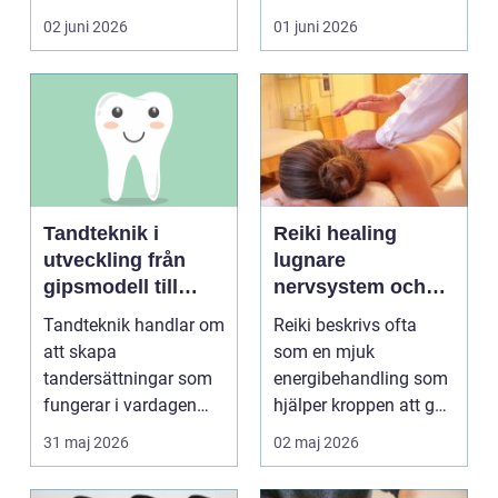
blir lätt en...
person som s...
02 juni 2026
01 juni 2026
Tandteknik i
Reiki healing
utveckling från
lugnare
gipsmodell till
nervsystem och
digitalt arbetsflöde
djupare
Tandteknik handlar om
Reiki beskrivs ofta
återhämtning
att skapa
som en mjuk
tandersättningar som
energibehandling som
fungerar i vardagen
hjälper kroppen att gå
kronor, broar,
från stressläge till
31 maj 2026
02 maj 2026
implantat, ...
åte...