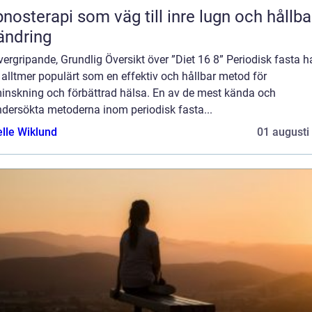
nosterapi som väg till inre lugn och hållba
ändring
ergripande, Grundlig Översikt över ”Diet 16 8” Periodisk fasta h
t alltmer populärt som en effektiv och hållbar metod för
minskning och förbättrad hälsa. En av de mest kända och
ndersökta metoderna inom periodisk fasta...
elle Wiklund
01 augusti