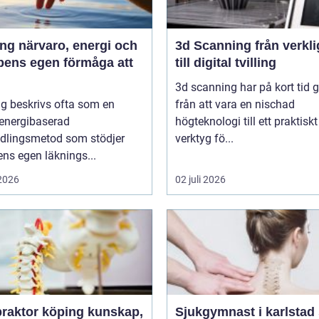
 energi och
3d Scanning från verklighet
pens egen förmåga att
till digital tvilling
3d scanning har på kort tid g
g beskrivs ofta som en
från att vara en nischad
 energibaserad
högteknologi till ett praktiskt
dlingsmetod som stödjer
verktyg fö...
ns egen läknings...
 2026
02 juli 2026
ktor köping kunskap,
Sjukgymnast i karlstad så