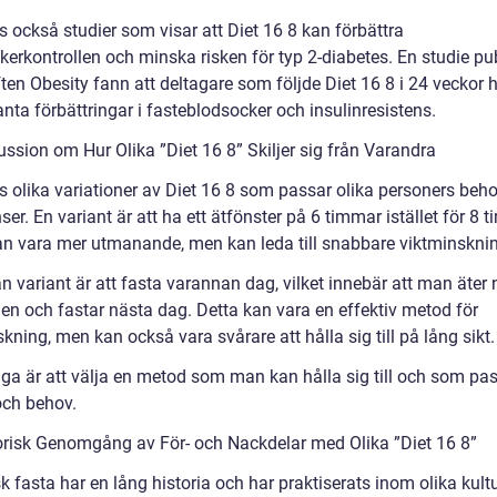
s också studier som visar att Diet 16 8 kan förbättra
kerkontrollen och minska risken för typ 2-diabetes. En studie pu
iften Obesity fann att deltagare som följde Diet 16 8 i 24 veckor 
anta förbättringar i fasteblodsocker och insulinresistens.
ussion om Hur Olika ”Diet 16 8” Skiljer sig från Varandra
ns olika variationer av Diet 16 8 som passar olika personers beh
ser. En variant är att ha ett ätfönster på 6 timmar istället för 8 
an vara mer utmanande, men kan leda till snabbare viktminskni
n variant är att fasta varannan dag, vilket innebär att man äter
en och fastar nästa dag. Detta kan vara en effektiv metod för
kning, men kan också vara svårare att hålla sig till på lång sikt.
tiga är att välja en metod som man kan hålla sig till och som pa
 och behov.
orisk Genomgång av För- och Nackdelar med Olika ”Diet 16 8”
k fasta har en lång historia och har praktiserats inom olika kult