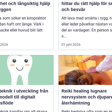
het och långsiktig hjälp
hittar du rätt hjälp för 
ryggen
och besvär
 som söker en kiropraktor
Att leva med smärta i rygg, 
dan haft ont länge. Värk i
eller leder påverkar nästan v
nacke eller huvud blir lätt
del av vardagen. En person
s...
i 2026
01 juni 2026
knik i utveckling från
Reiki healing lugnare
odell till digitalt
nervsystem och djupar
tsflöde
återhämtning
eknik handlar om att skapa
Reiki beskrivs ofta som en 