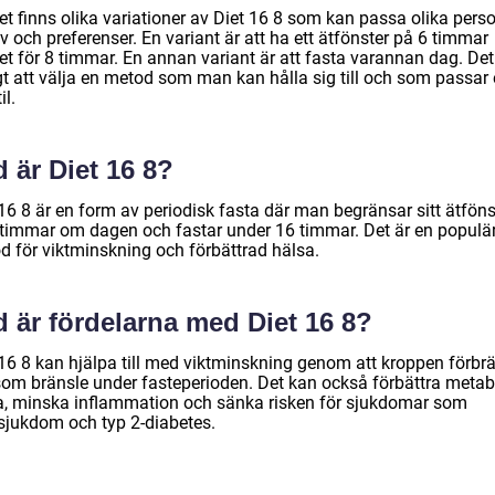
et finns olika variationer av Diet 16 8 som kan passa olika pers
 och preferenser. En variant är att ha ett ätfönster på 6 timmar
let för 8 timmar. En annan variant är att fasta varannan dag. Det
igt att välja en metod som man kan hålla sig till och som passar
il.
 är Diet 16 8?
16 8 är en form av periodisk fasta där man begränsar sitt ätföns
 8 timmar om dagen och fastar under 16 timmar. Det är en populä
d för viktminskning och förbättrad hälsa.
 är fördelarna med Diet 16 8?
 16 8 kan hjälpa till med viktminskning genom att kroppen förbr
 som bränsle under fasteperioden. Det kan också förbättra metab
a, minska inflammation och sänka risken för sjukdomar som
tsjukdom och typ 2-diabetes.