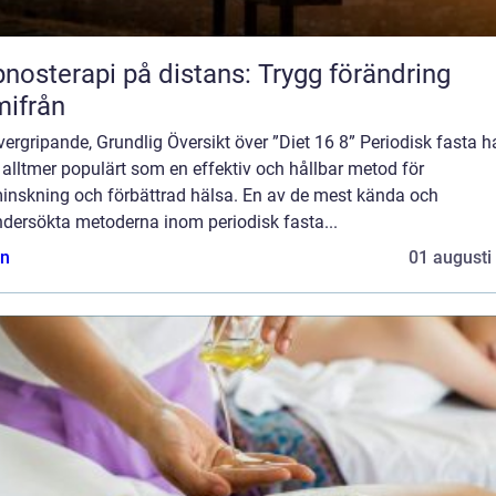
nosterapi på distans: Trygg förändring
ifrån
ergripande, Grundlig Översikt över ”Diet 16 8” Periodisk fasta h
t alltmer populärt som en effektiv och hållbar metod för
minskning och förbättrad hälsa. En av de mest kända och
ndersökta metoderna inom periodisk fasta...
n
01 augusti