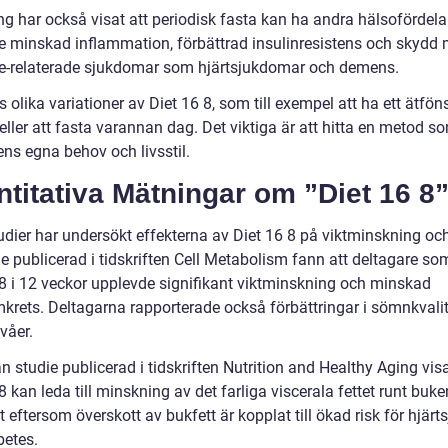
g har också visat att periodisk fasta kan ha andra hälsofördelar
ve minskad inflammation, förbättrad insulinresistens och skydd
e-relaterade sjukdomar som hjärtsjukdomar och demens.
s olika variationer av Diet 16 8, som till exempel att ha ett ätfön
ller att fasta varannan dag. Det viktiga är att hitta en metod s
ens egna behov och livsstil.
titativa Mätningar om ”Diet 16 8
tudier har undersökt effekterna av Diet 16 8 på viktminskning oc
e publicerad i tidskriften Cell Metabolism fann att deltagare so
 8 i 12 veckor upplevde signifikant viktminskning och minskad
krets. Deltagarna rapporterade också förbättringar i sömnkvali
våer.
 studie publicerad i tidskriften Nutrition and Healthy Aging vis
8 kan leda till minskning av det farliga viscerala fettet runt buke
gt eftersom överskott av bukfett är kopplat till ökad risk för hjär
betes.