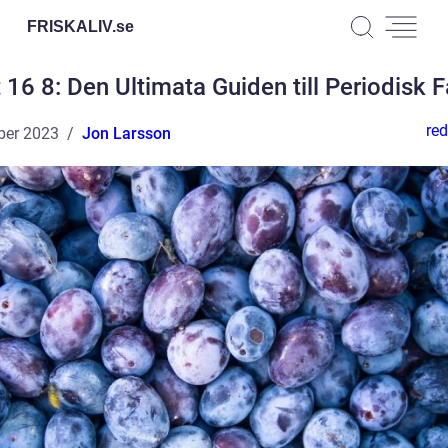
FRISKALIV.
se
 16 8: Den Ultimata Guiden till Periodisk 
red
ber 2023
Jon Larsson