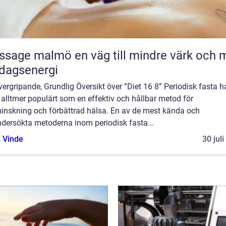
malmö en väg till mindre värk och mer
dagsenergi
ergripande, Grundlig Översikt över ”Diet 16 8” Periodisk fasta h
t alltmer populärt som en effektiv och hållbar metod för
minskning och förbättrad hälsa. En av de mest kända och
ndersökta metoderna inom periodisk fasta...
 Vinde
30 jul