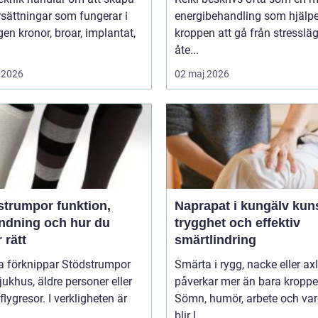
sättningar som fungerar i
energibehandling som hjälpe
r, implantat,
kroppen att gå från stressläge
åte...
 2026
02 maj 2026
umpor funktion,
Naprapat i kungälv kunskap,
ndning och hur du
trygghet och effektiv
r rätt
smärtlindring
 förknippar Stödstrumpor
Smärta i rygg, nacke eller ax
ukhus, äldre personer eller
påverkar mer än bara kroppe
flygresor. I verkligheten är
Sömn, humör, arbete och va
blir l...