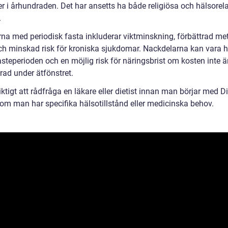
er i århundraden. Det har ansetts ha både religiösa och hälsorel
.
rna med periodisk fasta inkluderar viktminskning, förbättrad me
ch minskad risk för kroniska sjukdomar. Nackdelarna kan vara 
steperioden och en möjlig risk för näringsbrist om kosten inte ä
rad under ätfönstret.
iktigt att rådfråga en läkare eller dietist innan man börjar med Di
 om man har specifika hälsotillstånd eller medicinska behov.