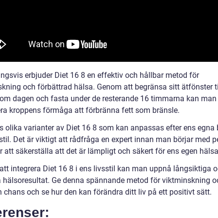
ngsvis erbjuder Diet 16 8 en effektiv och hållbar metod för
kning och förbättrad hälsa. Genom att begränsa sitt ätfönster ti
om dagen och fasta under de resterande 16 timmarna kan man
a kroppens förmåga att förbränna fett som bränsle.
ns olika varianter av Diet 16 8 som kan anpassas efter ens egna
stil. Det är viktigt att rådfråga en expert innan man börjar med p
r att säkerställa att det är lämpligt och säkert för ens egen hälsa
tt integrera Diet 16 8 i ens livsstil kan man uppnå långsiktiga 
a hälsoresultat. Ge denna spännande metod för viktminskning o
 chans och se hur den kan förändra ditt liv på ett positivt sätt.
erenser: