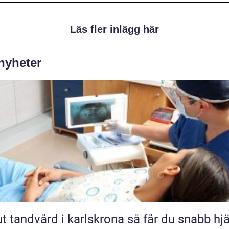
Läs fler inlägg här
 nyheter
andvård i karlskrona så får du snabb hjälp