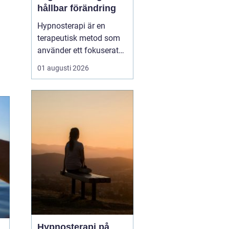
hållbar förändring
Hypnosterapi är en
terapeutisk metod som
använder ett fokuserat
och avslappnat
01 augusti 2026
sinnestillstånd för att
skapa förändring på
djupet. Genom att rikta
uppmärksamheten inåt
kan personen få tillgå...
Hypnosterapi på