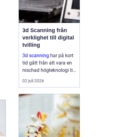
3d Scanning från
verklighet till digital
tvilling
3d scanning
har på kort
tid gått från att vara en
nischad högteknologi till
ett praktiskt verktyg för
02 juli 2026
företag, fastighetsägare
och kulturarvsaktörer.
Genom att fånga
verkligheten med laser
och kamera skapas...