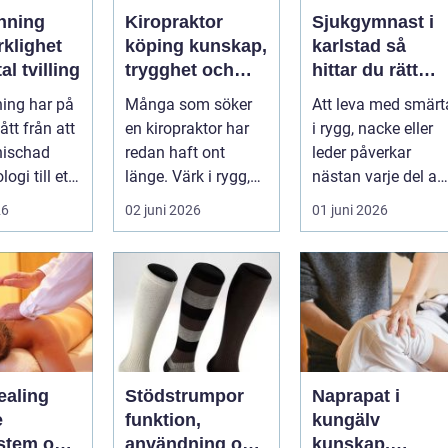
nning
Kiropraktor
Sjukgymnast i
rklighet
köping kunskap,
karlstad så
tal tvilling
trygghet och
hittar du rätt
långsiktig hjälp
hjälp för smärta
ing har på
Många som söker
Att leva med smärt
för ryggen
och besvär
gått från att
en kiropraktor har
i rygg, nacke eller
nischad
redan haft ont
leder påverkar
ogi till ett
länge. Värk i rygg,
nästan varje del av
 verktyg
nacke eller huvud
vardagen. En
26
02 juni 2026
01 juni 2026
blir lätt en...
person som s...
ealing
Stödstrumpor
Naprapat i
e
funktion,
kungälv
stem och
användning och
kunskap,