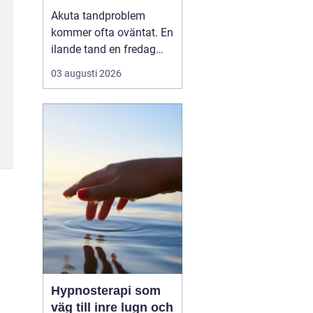
tandvärk och skador
Akuta tandproblem
kommer ofta oväntat. En
ilande tand en fredag
kväll, en svullnad som
03 augusti 2026
blir värre över natten
eller en framtand som
skadas vid en olycka. I
sådana lägen behöver
du veta vart du kan
vända dig för snabb och
trygg akut tandvård i
Karlskr...
Hypnosterapi som
väg till inre lugn och