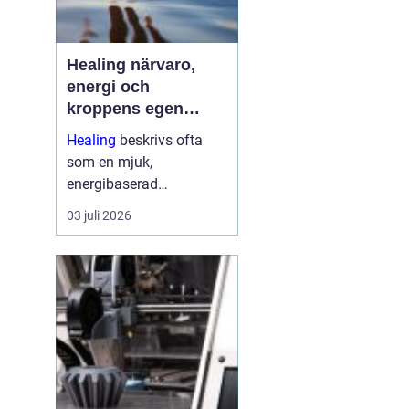
Healing närvaro,
energi och
kroppens egen
förmåga att läka
Healing
beskrivs ofta
som en mjuk,
energibaserad
behandlingsmetod som
03 juli 2026
stödjer kroppens egen
läkningsprocess. Fokus
ligger på balans, lugn
och ökad närvaro
snarare än snabba
mirakel. Många som
provar upplever ...