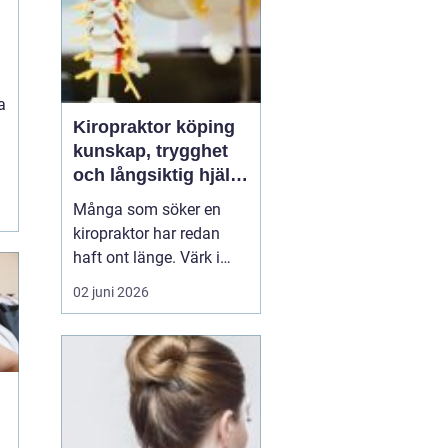
a
Kiropraktor köping
kunskap, trygghet
och långsiktig hjälp
för ryggen
Många som söker en
kiropraktor har redan
haft ont länge. Värk i
rygg, nacke eller huvud
02 juni 2026
blir lätt en del av
vardagen, tills något
låser sig helt eller
smärtan gör det svårt att
jobba, sova eller träna.
För den som letar efter