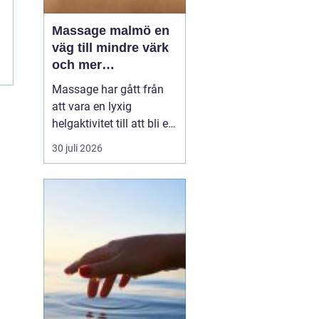
Massage malmö en
väg till mindre värk
och mer
vardagsenergi
Massage har gått från
att vara en lyxig
helgaktivitet till att bli en
naturlig del av många
30 juli 2026
människors vardag. Fler
söker hjälp för stel
nacke, onda axlar,
spända käkar och
sömnproblem. I en stad
som Malmö, där tempot
är högt och många
kombinerar sti...