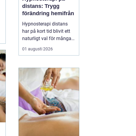
distans: Trygg
förändring hemifrån
Hypnosterapi distans
har på kort tid blivit ett
naturligt val för många
som vill arbeta med
01 augusti 2026
personlig utveckling
utan att resa till en
fysisk mottagning.
Genom säkra
videosamtal kan klient
och terapeut mötas
oavsett var i l...