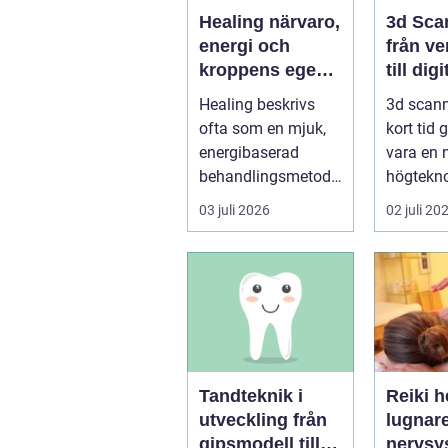
Healing närvaro,
3d Sca
energi och
från ve
kroppens egen
till digi
förmåga att läka
Healing beskrivs
3d scann
ofta som en mjuk,
kort tid 
energibaserad
vara en 
behandlingsmetod
högteknol
som stödjer
praktiskt
03 juli 2026
02 juli 20
kroppens egen
fö...
läknings...
Tandteknik i
Reiki h
utveckling från
lugnar
gipsmodell till
nervsy