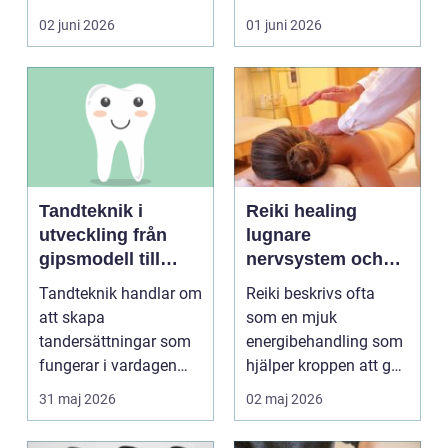
blir lätt en...
person som s...
02 juni 2026
01 juni 2026
Tandteknik i
Reiki healing
utveckling från
lugnare
gipsmodell till
nervsystem och
digitalt arbetsflöde
djupare
Tandteknik handlar om
Reiki beskrivs ofta
återhämtning
att skapa
som en mjuk
tandersättningar som
energibehandling som
fungerar i vardagen
hjälper kroppen att gå
kronor, broar,
från stressläge till
31 maj 2026
02 maj 2026
implantat, ...
åte...