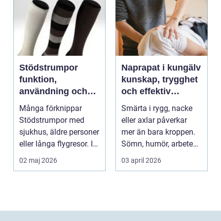
Stödstrumpor
Naprapat i kungälv
funktion,
kunskap, trygghet
användning och
och effektiv
hur du väljer rätt
smärtlindring
Många förknippar
Smärta i rygg, nacke
Stödstrumpor med
eller axlar påverkar
sjukhus, äldre personer
mer än bara kroppen.
eller långa flygresor. I
Sömn, humör, arbete
verkligheten är d...
och vardag blir l...
02 maj 2026
03 april 2026