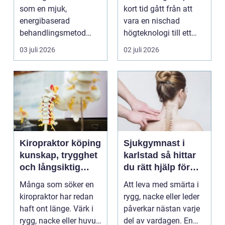
som en mjuk,
kort tid gått från att
energibaserad
vara en nischad
behandlingsmetod
högteknologi till ett
som stödjer kroppens
praktiskt verktyg fö...
03 juli 2026
02 juli 2026
egen läknings...
Kiropraktor köping
Sjukgymnast i
kunskap, trygghet
karlstad så hittar
och långsiktig
du rätt hjälp för
hjälp för ryggen
smärta och besvär
Många som söker en
Att leva med smärta i
kiropraktor har redan
rygg, nacke eller leder
haft ont länge. Värk i
påverkar nästan varje
rygg, nacke eller huvud
del av vardagen. En