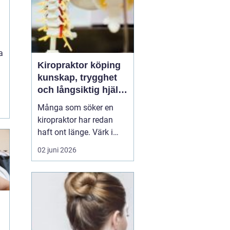
a
Kiropraktor köping
kunskap, trygghet
och långsiktig hjälp
för ryggen
Många som söker en
kiropraktor har redan
haft ont länge. Värk i
rygg, nacke eller huvud
02 juni 2026
blir lätt en del av
vardagen, tills något
låser sig helt eller
smärtan gör det svårt att
jobba, sova eller träna.
För den som letar efter