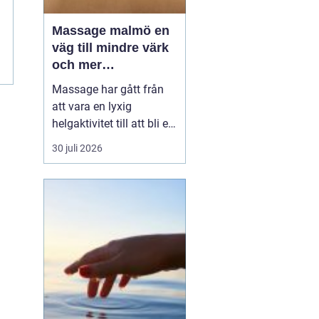
Massage malmö en
väg till mindre värk
och mer
vardagsenergi
Massage har gått från
att vara en lyxig
helgaktivitet till att bli en
naturlig del av många
30 juli 2026
människors vardag. Fler
söker hjälp för stel
nacke, onda axlar,
spända käkar och
sömnproblem. I en stad
som Malmö, där tempot
är högt och många
kombinerar sti...