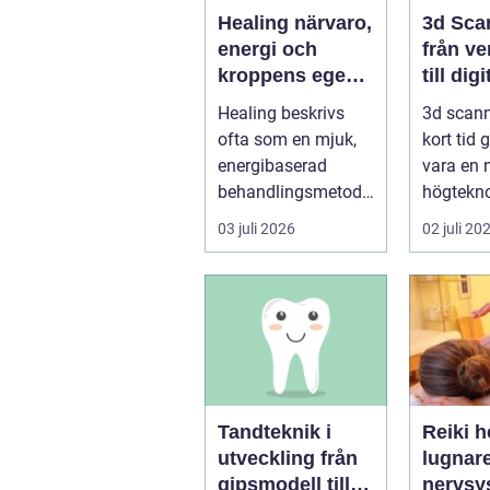
Healing närvaro,
3d Sca
energi och
från ve
kroppens egen
till digi
förmåga att läka
Healing beskrivs
3d scann
ofta som en mjuk,
kort tid 
energibaserad
vara en 
behandlingsmetod
högteknol
som stödjer
praktiskt
03 juli 2026
02 juli 20
kroppens egen
fö...
läknings...
Tandteknik i
Reiki h
utveckling från
lugnar
gipsmodell till
nervsy