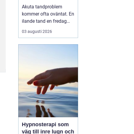
tandvärk och skador
Akuta tandproblem
kommer ofta oväntat. En
ilande tand en fredag
kväll, en svullnad som
03 augusti 2026
blir värre över natten
eller en framtand som
skadas vid en olycka. I
sådana lägen behöver
du veta vart du kan
vända dig för snabb och
trygg akut tandvård i
Karlskr...
Hypnosterapi som
väg till inre lugn och