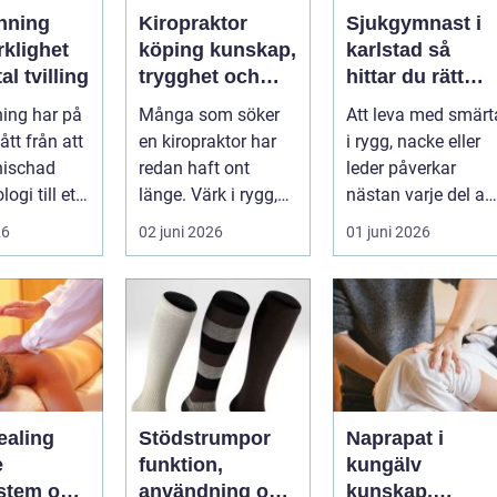
nning
Kiropraktor
Sjukgymnast i
rklighet
köping kunskap,
karlstad så
tal tvilling
trygghet och
hittar du rätt
långsiktig hjälp
hjälp för smärta
ing har på
Många som söker
Att leva med smärt
för ryggen
och besvär
gått från att
en kiropraktor har
i rygg, nacke eller
nischad
redan haft ont
leder påverkar
ogi till ett
länge. Värk i rygg,
nästan varje del av
 verktyg
nacke eller huvud
vardagen. En
26
02 juni 2026
01 juni 2026
blir lätt en...
person som s...
ealing
Stödstrumpor
Naprapat i
e
funktion,
kungälv
stem och
användning och
kunskap,