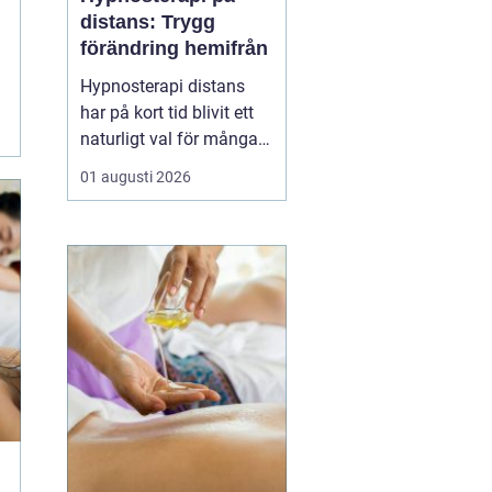
distans: Trygg
förändring hemifrån
Hypnosterapi distans
har på kort tid blivit ett
naturligt val för många
som vill arbeta med
01 augusti 2026
personlig utveckling
utan att resa till en
fysisk mottagning.
Genom säkra
videosamtal kan klient
och terapeut mötas
oavsett var i l...