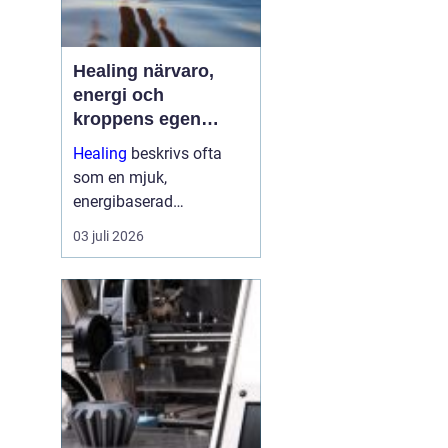
Healing närvaro,
energi och
kroppens egen
förmåga att läka
Healing
beskrivs ofta
som en mjuk,
energibaserad
behandlingsmetod som
03 juli 2026
stödjer kroppens egen
läkningsprocess. Fokus
ligger på balans, lugn
och ökad närvaro
snarare än snabba
mirakel. Många som
provar upplever ...