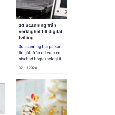
3d Scanning från
verklighet till digital
tvilling
3d scanning
har på kort
tid gått från att vara en
nischad högteknologi till
ett praktiskt verktyg för
02 juli 2026
företag, fastighetsägare
och kulturarvsaktörer.
Genom att fånga
verkligheten med laser
och kamera skapas...