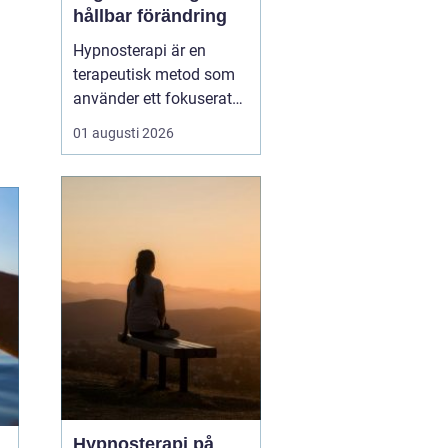
hållbar förändring
Hypnosterapi är en
terapeutisk metod som
använder ett fokuserat
och avslappnat
01 augusti 2026
sinnestillstånd för att
skapa förändring på
djupet. Genom att rikta
uppmärksamheten inåt
kan personen få tillgå...
Hypnosterapi på