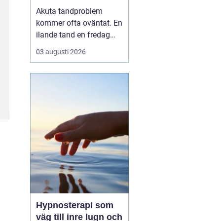
tandvärk och skador
Akuta tandproblem
kommer ofta oväntat. En
ilande tand en fredag
kväll, en svullnad som
03 augusti 2026
blir värre över natten
eller en framtand som
skadas vid en olycka. I
sådana lägen behöver
du veta vart du kan
vända dig för snabb och
trygg akut tandvård i
Karlskr...
Hypnosterapi som
väg till inre lugn och