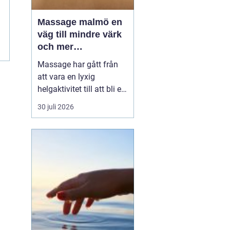
Massage malmö en
väg till mindre värk
och mer
vardagsenergi
Massage har gått från
att vara en lyxig
helgaktivitet till att bli en
naturlig del av många
30 juli 2026
människors vardag. Fler
söker hjälp för stel
nacke, onda axlar,
spända käkar och
sömnproblem. I en stad
som Malmö, där tempot
är högt och många
kombinerar sti...