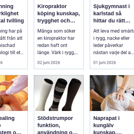
nning
Kiropraktor
Sjukgymnast i
rklighet
köping kunskap,
karlstad så
tal tvilling
trygghet och
hittar du rätt
långsiktig hjälp
hjälp för smärta
ing har på
Många som söker
Att leva med smärt
för ryggen
och besvär
gått från att
en kiropraktor har
i rygg, nacke eller
nischad
redan haft ont
leder påverkar
ogi till ett
länge. Värk i rygg,
nästan varje del av
 verktyg
nacke eller huvud
vardagen. En
26
02 juni 2026
01 juni 2026
blir lätt en...
person som s...
ealing
Stödstrumpor
Naprapat i
e
funktion,
kungälv
stem och
användning och
kunskap,