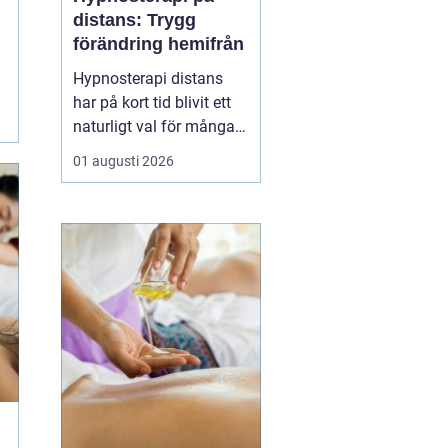
distans: Trygg
förändring hemifrån
Hypnosterapi distans
har på kort tid blivit ett
naturligt val för många
som vill arbeta med
01 augusti 2026
personlig utveckling
utan att resa till en
fysisk mottagning.
Genom säkra
videosamtal kan klient
och terapeut mötas
oavsett var i l...