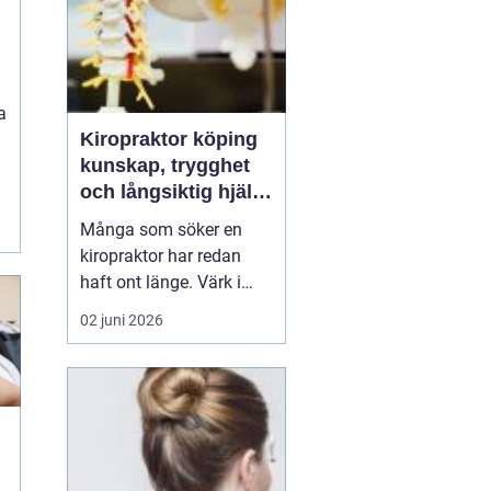
a
Kiropraktor köping
kunskap, trygghet
och långsiktig hjälp
för ryggen
Många som söker en
kiropraktor har redan
haft ont länge. Värk i
rygg, nacke eller huvud
02 juni 2026
blir lätt en del av
vardagen, tills något
låser sig helt eller
smärtan gör det svårt att
jobba, sova eller träna.
För den som letar efter