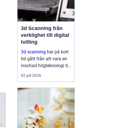
3d Scanning från
verklighet till digital
tvilling
3d scanning
har på kort
tid gått från att vara en
nischad högteknologi till
ett praktiskt verktyg för
02 juli 2026
företag, fastighetsägare
och kulturarvsaktörer.
Genom att fånga
verkligheten med laser
och kamera skapas...