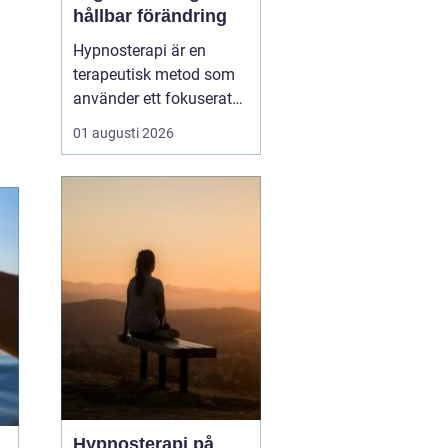
hållbar förändring
Hypnosterapi är en
terapeutisk metod som
använder ett fokuserat
och avslappnat
01 augusti 2026
sinnestillstånd för att
skapa förändring på
djupet. Genom att rikta
uppmärksamheten inåt
kan personen få tillgå...
Hypnosterapi på