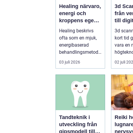
Healing närvaro,
3d Sca
energi och
från ve
kroppens egen
till digi
förmåga att läka
Healing beskrivs
3d scann
ofta som en mjuk,
kort tid 
energibaserad
vara en 
behandlingsmetod
högteknol
som stödjer
praktiskt
03 juli 2026
02 juli 20
kroppens egen
fö...
läknings...
Tandteknik i
Reiki h
utveckling från
lugnar
gipsmodell till
nervsy