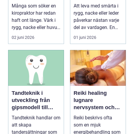
hjälp för ryggen
smärta och besvär
Många som söker en
Att leva med smärta i
kiropraktor har redan
rygg, nacke eller leder
haft ont länge. Värk i
påverkar nästan varje
rygg, nacke eller huvud
del av vardagen. En
blir lätt en...
person som s...
02 juni 2026
01 juni 2026
Tandteknik i
Reiki healing
utveckling från
lugnare
gipsmodell till
nervsystem och
digitalt arbetsflöde
djupare
Tandteknik handlar om
Reiki beskrivs ofta
återhämtning
att skapa
som en mjuk
tandersättningar som
energibehandling som