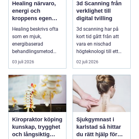
Healing närvaro,
3d Scanning från
energi och
verklighet till
kroppens egen
digital tvilling
förmåga att läka
Healing beskrivs ofta
3d scanning har på
som en mjuk,
kort tid gått från att
energibaserad
vara en nischad
behandlingsmetod
högteknologi till ett
som stödjer kroppens
praktiskt verktyg fö...
03 juli 2026
02 juli 2026
egen läknings...
Kiropraktor köping
Sjukgymnast i
kunskap, trygghet
karlstad så hittar
och långsiktig
du rätt hjälp för