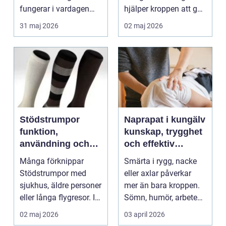
fungerar i vardagen
hjälper kroppen att gå
kronor, broar,
från stressläge till
31 maj 2026
02 maj 2026
implantat, ...
åte...
Stödstrumpor
Naprapat i kungälv
funktion,
kunskap, trygghet
användning och
och effektiv
hur du väljer rätt
smärtlindring
Många förknippar
Smärta i rygg, nacke
Stödstrumpor med
eller axlar påverkar
sjukhus, äldre personer
mer än bara kroppen.
eller långa flygresor. I
Sömn, humör, arbete
verkligheten är d...
och vardag blir l...
02 maj 2026
03 april 2026