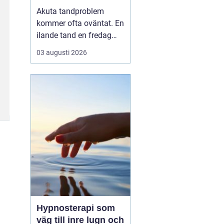
tandvärk och skador
Akuta tandproblem
kommer ofta oväntat. En
ilande tand en fredag
kväll, en svullnad som
03 augusti 2026
blir värre över natten
eller en framtand som
skadas vid en olycka. I
sådana lägen behöver
du veta vart du kan
vända dig för snabb och
trygg akut tandvård i
Karlskr...
Hypnosterapi som
väg till inre lugn och