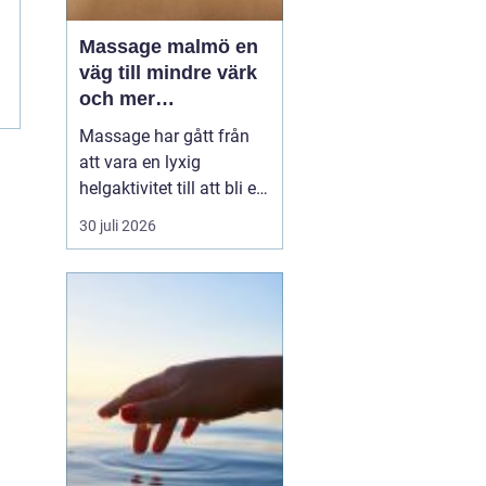
Massage malmö en
väg till mindre värk
och mer
vardagsenergi
Massage har gått från
att vara en lyxig
helgaktivitet till att bli en
naturlig del av många
30 juli 2026
människors vardag. Fler
söker hjälp för stel
nacke, onda axlar,
spända käkar och
sömnproblem. I en stad
som Malmö, där tempot
är högt och många
kombinerar sti...