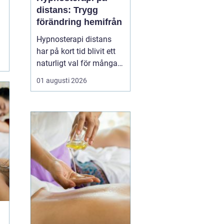
distans: Trygg
förändring hemifrån
Hypnosterapi distans
har på kort tid blivit ett
naturligt val för många
som vill arbeta med
01 augusti 2026
personlig utveckling
utan att resa till en
fysisk mottagning.
Genom säkra
videosamtal kan klient
och terapeut mötas
oavsett var i l...