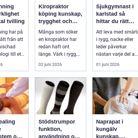
nning
Kiropraktor
Sjukgymnast i
rklighet
köping kunskap,
karlstad så
tal tvilling
trygghet och
hittar du rätt
långsiktig hjälp
hjälp för smärta
ing har på
Många som söker
Att leva med smärt
för ryggen
och besvär
gått från att
en kiropraktor har
i rygg, nacke eller
nischad
redan haft ont
leder påverkar
ogi till ett
länge. Värk i rygg,
nästan varje del av
 verktyg
nacke eller huvud
vardagen. En
26
02 juni 2026
01 juni 2026
blir lätt en...
person som s...
ealing
Stödstrumpor
Naprapat i
e
funktion,
kungälv
stem och
användning och
kunskap,