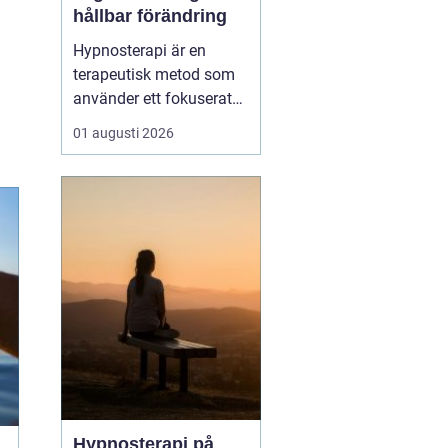
hållbar förändring
Hypnosterapi är en
terapeutisk metod som
använder ett fokuserat
och avslappnat
01 augusti 2026
sinnestillstånd för att
skapa förändring på
djupet. Genom att rikta
uppmärksamheten inåt
kan personen få tillgå...
Hypnosterapi på