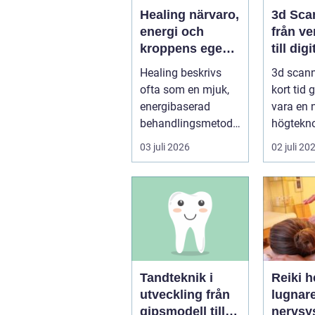
Healing närvaro,
3d Sca
energi och
från ve
kroppens egen
till digi
förmåga att läka
Healing beskrivs
3d scann
ofta som en mjuk,
kort tid 
energibaserad
vara en 
behandlingsmetod
högteknol
som stödjer
praktiskt
03 juli 2026
02 juli 20
kroppens egen
fö...
läknings...
Tandteknik i
Reiki h
utveckling från
lugnar
gipsmodell till
nervsy