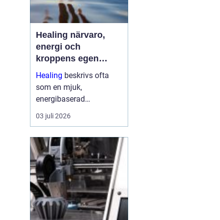
Healing närvaro,
energi och
kroppens egen
förmåga att läka
Healing
beskrivs ofta
som en mjuk,
energibaserad
behandlingsmetod som
03 juli 2026
stödjer kroppens egen
läkningsprocess. Fokus
ligger på balans, lugn
och ökad närvaro
snarare än snabba
mirakel. Många som
provar upplever ...