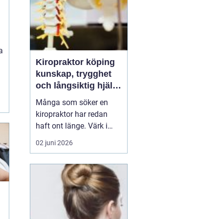
a
Kiropraktor köping
kunskap, trygghet
och långsiktig hjälp
för ryggen
Många som söker en
kiropraktor har redan
haft ont länge. Värk i
rygg, nacke eller huvud
02 juni 2026
blir lätt en del av
vardagen, tills något
låser sig helt eller
smärtan gör det svårt att
jobba, sova eller träna.
För den som letar efter