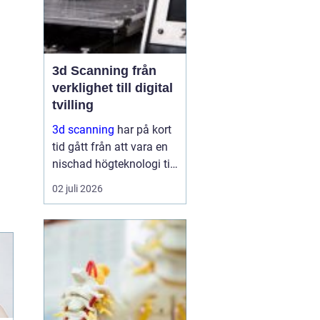
3d Scanning från
verklighet till digital
tvilling
3d scanning
har på kort
tid gått från att vara en
nischad högteknologi till
ett praktiskt verktyg för
02 juli 2026
företag, fastighetsägare
och kulturarvsaktörer.
Genom att fånga
verkligheten med laser
och kamera skapas...