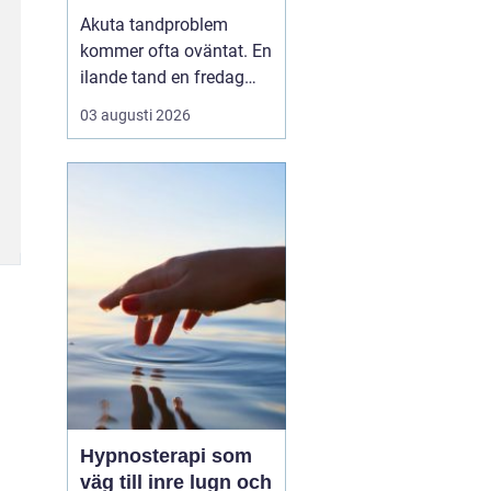
tandvärk och skador
Akuta tandproblem
kommer ofta oväntat. En
ilande tand en fredag
kväll, en svullnad som
03 augusti 2026
blir värre över natten
eller en framtand som
skadas vid en olycka. I
sådana lägen behöver
du veta vart du kan
vända dig för snabb och
trygg akut tandvård i
Karlskr...
Hypnosterapi som
väg till inre lugn och