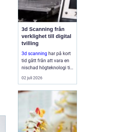
3d Scanning från
verklighet till digital
tvilling
3d scanning
har på kort
tid gått från att vara en
nischad högteknologi till
ett praktiskt verktyg för
02 juli 2026
företag, fastighetsägare
och kulturarvsaktörer.
Genom att fånga
verkligheten med laser
och kamera skapas...