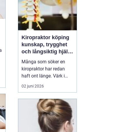
Kiropraktor köping
kunskap, trygghet
a
och långsiktig hjälp
för ryggen
Många som söker en
kiropraktor har redan
haft ont länge. Värk i
rygg, nacke eller huvud
02 juni 2026
blir lätt en del av
vardagen, tills något
låser sig helt eller
smärtan gör det svårt att
jobba, sova eller träna.
För den som letar efter