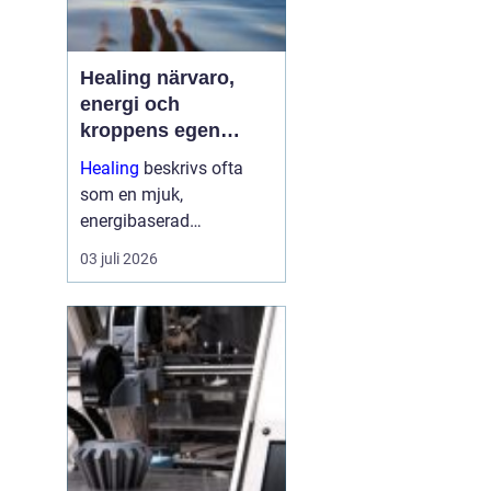
Healing närvaro,
energi och
kroppens egen
förmåga att läka
Healing
beskrivs ofta
som en mjuk,
energibaserad
behandlingsmetod som
03 juli 2026
stödjer kroppens egen
läkningsprocess. Fokus
ligger på balans, lugn
och ökad närvaro
snarare än snabba
mirakel. Många som
provar upplever ...