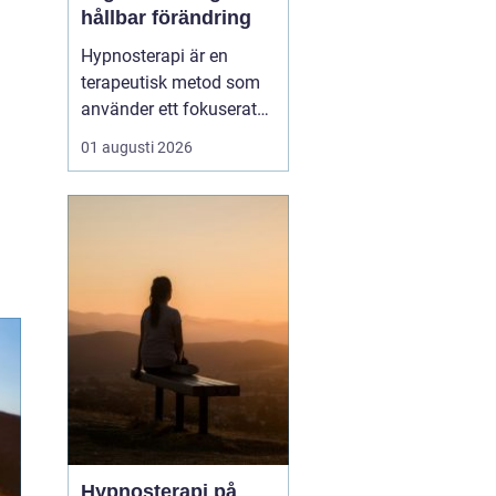
hållbar förändring
Hypnosterapi är en
terapeutisk metod som
använder ett fokuserat
och avslappnat
01 augusti 2026
sinnestillstånd för att
skapa förändring på
djupet. Genom att rikta
uppmärksamheten inåt
kan personen få tillgå...
Hypnosterapi på