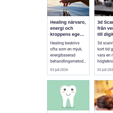
Healing närvaro,
3d Sca
energi och
från ve
kroppens egen
till digi
förmåga att läka
Healing beskrivs
3d scann
ofta som en mjuk,
kort tid 
energibaserad
vara en 
behandlingsmetod
högteknol
som stödjer
praktiskt
03 juli 2026
02 juli 20
kroppens egen
fö...
läknings...