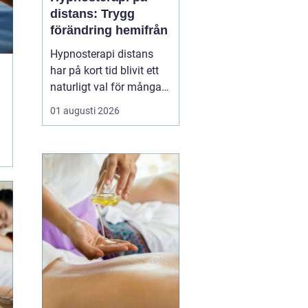
distans: Trygg
förändring hemifrån
Hypnosterapi distans
har på kort tid blivit ett
naturligt val för många
som vill arbeta med
01 augusti 2026
personlig utveckling
utan att resa till en
fysisk mottagning.
Genom säkra
videosamtal kan klient
och terapeut mötas
oavsett var i l...