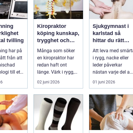
nning
Kiropraktor
Sjukgymnast i
rklighet
köping kunskap,
karlstad så
tal tvilling
trygghet och
hittar du rätt
långsiktig hjälp
hjälp för smärta
ing har på
Många som söker
Att leva med smärt
för ryggen
och besvär
gått från att
en kiropraktor har
i rygg, nacke eller
nischad
redan haft ont
leder påverkar
ogi till ett
länge. Värk i rygg,
nästan varje del av
 verktyg
nacke eller huvud
vardagen. En
26
02 juni 2026
01 juni 2026
blir lätt en...
person som s...