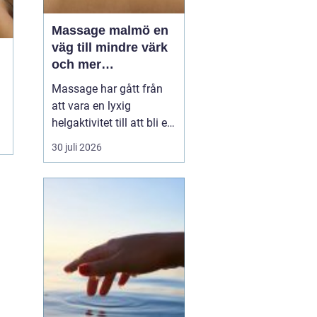
Massage malmö en
väg till mindre värk
och mer
vardagsenergi
Massage har gått från
att vara en lyxig
helgaktivitet till att bli en
naturlig del av många
30 juli 2026
människors vardag. Fler
söker hjälp för stel
nacke, onda axlar,
spända käkar och
sömnproblem. I en stad
som Malmö, där tempot
är högt och många
kombinerar sti...