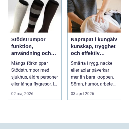
Stödstrumpor
Naprapat i kungälv
funktion,
kunskap, trygghet
användning och
och effektiv
hur du väljer rätt
smärtlindring
Många förknippar
Smärta i rygg, nacke
Stödstrumpor med
eller axlar påverkar
sjukhus, äldre personer
mer än bara kroppen.
eller långa flygresor. I
Sömn, humör, arbete
verkligheten är d...
och vardag blir l...
02 maj 2026
03 april 2026