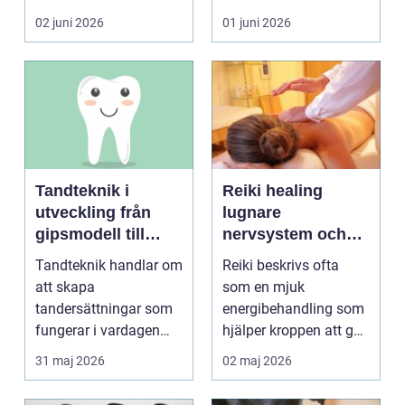
blir lätt en...
person som s...
02 juni 2026
01 juni 2026
Tandteknik i
Reiki healing
utveckling från
lugnare
gipsmodell till
nervsystem och
digitalt arbetsflöde
djupare
Tandteknik handlar om
Reiki beskrivs ofta
återhämtning
att skapa
som en mjuk
tandersättningar som
energibehandling som
fungerar i vardagen
hjälper kroppen att gå
kronor, broar,
från stressläge till
31 maj 2026
02 maj 2026
implantat, ...
åte...