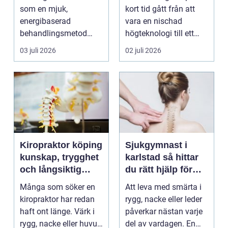
som en mjuk,
kort tid gått från att
energibaserad
vara en nischad
behandlingsmetod
högteknologi till ett
som stödjer kroppens
praktiskt verktyg fö...
03 juli 2026
02 juli 2026
egen läknings...
Kiropraktor köping
Sjukgymnast i
kunskap, trygghet
karlstad så hittar
och långsiktig
du rätt hjälp för
hjälp för ryggen
smärta och besvär
Många som söker en
Att leva med smärta i
kiropraktor har redan
rygg, nacke eller leder
haft ont länge. Värk i
påverkar nästan varje
rygg, nacke eller huvud
del av vardagen. En