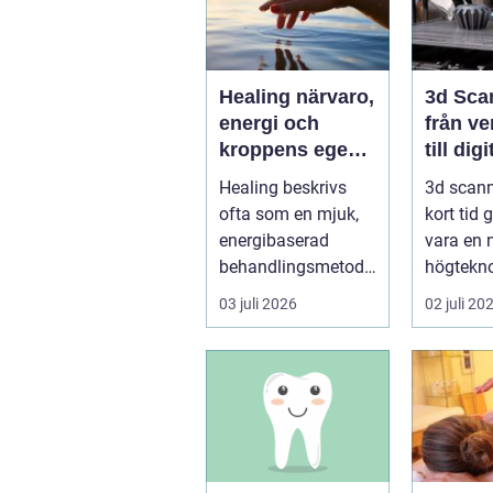
Healing närvaro,
3d Sca
energi och
från ve
kroppens egen
till digi
förmåga att läka
Healing beskrivs
3d scann
ofta som en mjuk,
kort tid 
energibaserad
vara en 
behandlingsmetod
högteknol
som stödjer
praktiskt
03 juli 2026
02 juli 20
kroppens egen
fö...
läknings...