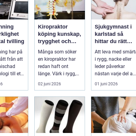
nning
Kiropraktor
Sjukgymnast i
rklighet
köping kunskap,
karlstad så
tal tvilling
trygghet och
hittar du rätt
långsiktig hjälp
hjälp för smärta
ing har på
Många som söker
Att leva med smärt
för ryggen
och besvär
gått från att
en kiropraktor har
i rygg, nacke eller
nischad
redan haft ont
leder påverkar
ogi till ett
länge. Värk i rygg,
nästan varje del av
 verktyg
nacke eller huvud
vardagen. En
26
02 juni 2026
01 juni 2026
blir lätt en...
person som s...