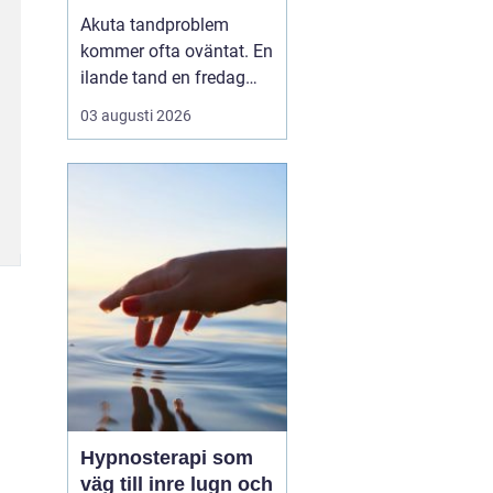
tandvärk och skador
Akuta tandproblem
kommer ofta oväntat. En
ilande tand en fredag
kväll, en svullnad som
03 augusti 2026
blir värre över natten
eller en framtand som
skadas vid en olycka. I
sådana lägen behöver
du veta vart du kan
vända dig för snabb och
trygg akut tandvård i
Karlskr...
Hypnosterapi som
väg till inre lugn och