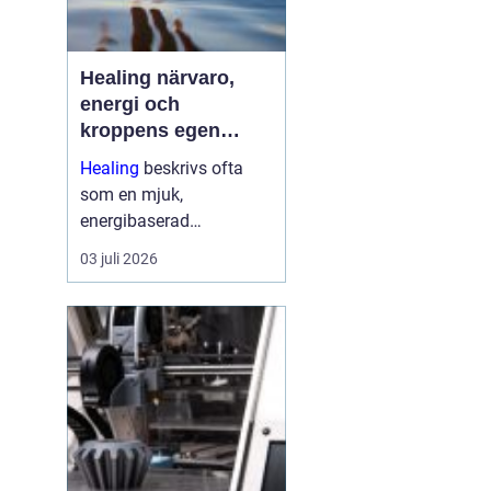
Healing närvaro,
energi och
kroppens egen
förmåga att läka
Healing
beskrivs ofta
som en mjuk,
energibaserad
behandlingsmetod som
03 juli 2026
stödjer kroppens egen
läkningsprocess. Fokus
ligger på balans, lugn
och ökad närvaro
snarare än snabba
mirakel. Många som
provar upplever ...