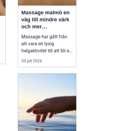
Massage malmö en
väg till mindre värk
och mer
vardagsenergi
Massage har gått från
att vara en lyxig
helgaktivitet till att bli en
naturlig del av många
30 juli 2026
människors vardag. Fler
söker hjälp för stel
nacke, onda axlar,
spända käkar och
sömnproblem. I en stad
som Malmö, där tempot
är högt och många
kombinerar sti...