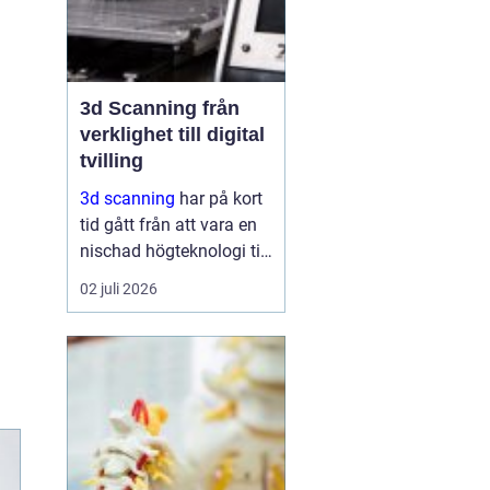
3d Scanning från
verklighet till digital
tvilling
3d scanning
har på kort
tid gått från att vara en
nischad högteknologi till
ett praktiskt verktyg för
02 juli 2026
företag, fastighetsägare
och kulturarvsaktörer.
Genom att fånga
verkligheten med laser
och kamera skapas...