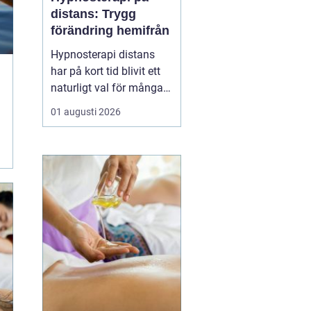
distans: Trygg
förändring hemifrån
Hypnosterapi distans
har på kort tid blivit ett
naturligt val för många
som vill arbeta med
01 augusti 2026
personlig utveckling
utan att resa till en
fysisk mottagning.
Genom säkra
videosamtal kan klient
och terapeut mötas
oavsett var i l...