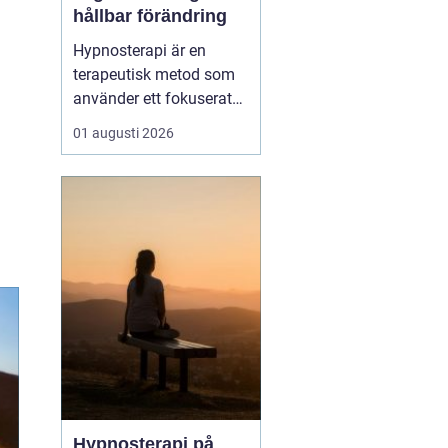
hållbar förändring
Hypnosterapi är en
terapeutisk metod som
använder ett fokuserat
och avslappnat
01 augusti 2026
sinnestillstånd för att
skapa förändring på
djupet. Genom att rikta
uppmärksamheten inåt
kan personen få tillgå...
Hypnosterapi på