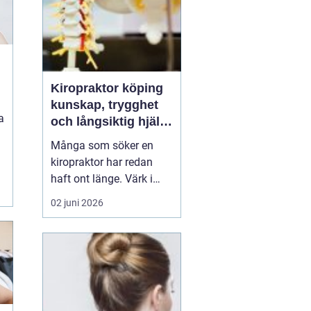
Kiropraktor köping
kunskap, trygghet
a
och långsiktig hjälp
för ryggen
Många som söker en
kiropraktor har redan
haft ont länge. Värk i
rygg, nacke eller huvud
02 juni 2026
blir lätt en del av
vardagen, tills något
låser sig helt eller
smärtan gör det svårt att
jobba, sova eller träna.
För den som letar efter