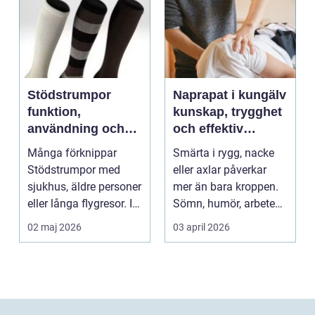
Stödstrumpor
Naprapat i kungälv
funktion,
kunskap, trygghet
användning och
och effektiv
hur du väljer rätt
smärtlindring
Många förknippar
Smärta i rygg, nacke
Stödstrumpor med
eller axlar påverkar
sjukhus, äldre personer
mer än bara kroppen.
eller långa flygresor. I
Sömn, humör, arbete
verkligheten är d...
och vardag blir l...
02 maj 2026
03 april 2026