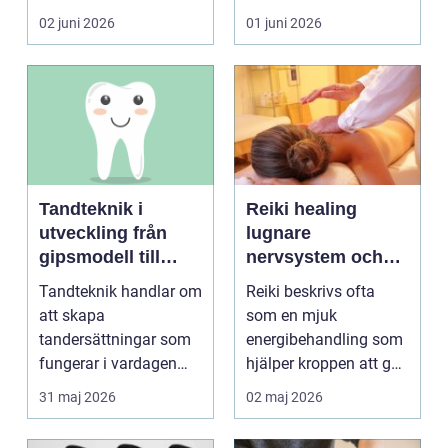
blir lätt en...
person som s...
02 juni 2026
01 juni 2026
Tandteknik i
Reiki healing
utveckling från
lugnare
gipsmodell till
nervsystem och
digitalt arbetsflöde
djupare
Tandteknik handlar om
Reiki beskrivs ofta
återhämtning
att skapa
som en mjuk
tandersättningar som
energibehandling som
fungerar i vardagen
hjälper kroppen att gå
kronor, broar,
från stressläge till
31 maj 2026
02 maj 2026
implantat, ...
åte...