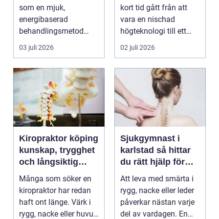
som en mjuk,
kort tid gått från att
energibaserad
vara en nischad
behandlingsmetod
högteknologi till ett
som stödjer kroppens
praktiskt verktyg fö...
03 juli 2026
02 juli 2026
egen läknings...
Kiropraktor köping
Sjukgymnast i
kunskap, trygghet
karlstad så hittar
och långsiktig
du rätt hjälp för
hjälp för ryggen
smärta och besvär
Många som söker en
Att leva med smärta i
kiropraktor har redan
rygg, nacke eller leder
haft ont länge. Värk i
påverkar nästan varje
rygg, nacke eller huvud
del av vardagen. En