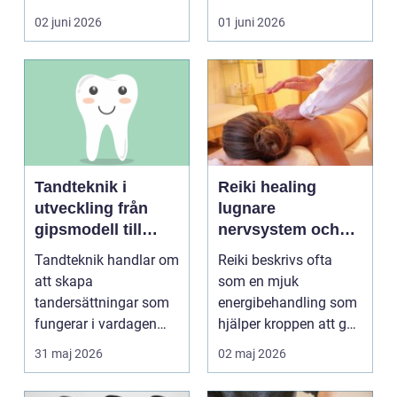
blir lätt en...
person som s...
02 juni 2026
01 juni 2026
Tandteknik i
Reiki healing
utveckling från
lugnare
gipsmodell till
nervsystem och
digitalt arbetsflöde
djupare
Tandteknik handlar om
Reiki beskrivs ofta
återhämtning
att skapa
som en mjuk
tandersättningar som
energibehandling som
fungerar i vardagen
hjälper kroppen att gå
kronor, broar,
från stressläge till
31 maj 2026
02 maj 2026
implantat, ...
åte...