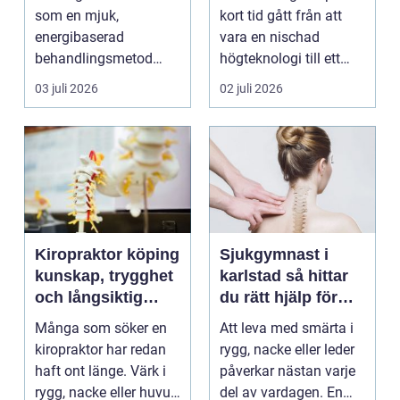
som en mjuk,
kort tid gått från att
energibaserad
vara en nischad
behandlingsmetod
högteknologi till ett
som stödjer kroppens
praktiskt verktyg fö...
03 juli 2026
02 juli 2026
egen läknings...
Kiropraktor köping
Sjukgymnast i
kunskap, trygghet
karlstad så hittar
och långsiktig
du rätt hjälp för
hjälp för ryggen
smärta och besvär
Många som söker en
Att leva med smärta i
kiropraktor har redan
rygg, nacke eller leder
haft ont länge. Värk i
påverkar nästan varje
rygg, nacke eller huvud
del av vardagen. En