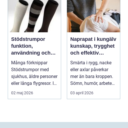
Stödstrumpor
Naprapat i kungälv
funktion,
kunskap, trygghet
användning och
och effektiv
hur du väljer rätt
smärtlindring
Många förknippar
Smärta i rygg, nacke
Stödstrumpor med
eller axlar påverkar
sjukhus, äldre personer
mer än bara kroppen.
eller långa flygresor. I
Sömn, humör, arbete
verkligheten är d...
och vardag blir l...
02 maj 2026
03 april 2026